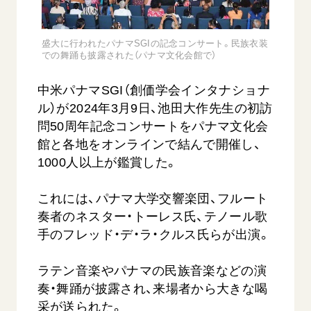
音楽活動
友人葬
初代会長・牧口常三郎先生
座談会御書ｅ講義
創価学会 社会憲章
関連リンク
展示活動
彼岸
第2代会長・戸田城聖先生
小説『新・人間革命』『人間革命』要旨
盛大に行われたパナマSGIの記念コンサート。民族衣装
組織・機構
教育本部の活動
での舞踊も披露された（パナマ文化会館で）
創価学会総本部
第3代会長・池田大作先生
御書検索［新版］
会長・理事長・各部長の紹介
ご意見
図書贈呈
墓地公園・納骨堂
中米パナマSGI（創価学会インタナショナ
沿革
ご利用にあたって
聖教電子版
ル）が2024年3月9日、池田大作先生の初訪
略年表
問50周年記念コンサートをパナマ文化会
聖教ブックストア
入会について
館と各地をオンラインで結んで開催し、
soka youth media
1000人以上が鑑賞した。
関連団体
Soka Gakkai グローバルサイト
道府県中心会館
これには、パナマ大学交響楽団、フルート
SGIピースサイト
奏者のネスター・トーレス氏、テノール歌
SOKA PICKS
手のフレッド・デ・ラ・クルス氏らが出演。
すべて見る
ラテン音楽やパナマの民族音楽などの演
奏・舞踊が披露され、来場者から大きな喝
采が送られた。