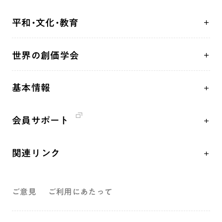
学会永遠の五指針
祈り
平和・文化・教育
朝晩の祈り（勤行・唱題）
御本尊
「平和の文化」を構築
座談会
聖典
世界の創価学会
核兵器の廃絶、軍縮に向け連帯を拡大
仏法を学ぶ
日蓮大聖人の仏法（教学入門）
各国WEBSITE
「人権文化」「ジェンダー平等」を促進
仏法を語る
釈尊～法華経
基本情報
世界の創価学会の歴史
「持続可能な開発目標（SDGs）」の取り組み
主な行事
日蓮大聖人
創価学会 会憲
人道支援
年間の活動について
創価学会の三代会長
会員サポート
創価学会 会則
音楽活動
友人葬
初代会長・牧口常三郎先生
座談会御書ｅ講義
創価学会 社会憲章
展示活動
彼岸
第2代会長・戸田城聖先生
関連リンク
小説『新・人間革命』『人間革命』要旨
組織・機構
教育本部の活動
第3代会長・池田大作先生
創価学会総本部
御書検索［新版］
会長・理事長・各部長紹介
図書贈呈
ご意見
ご利用にあたって
墓地公園・納骨堂
沿革
聖教電子版
略年表