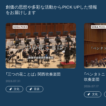
創価の思想や多彩な活動からPICK UPした情報
をお届けします
「三つの花ことば」 関西吹奏楽団
「ペンタトニ
吹奏楽団
2026.07.31
2026.07.17
文化
音楽
文化