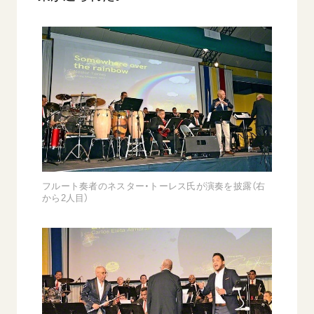
吹
「三つの花ことば」 関西吹奏楽団
「ペンタ
吹奏楽
2026.07.31
2026.07.1
文化
音楽
動画
フルート奏者のネスター・トーレス氏が演奏を披露（右
文化
から2人目）