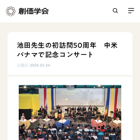
創価学会とは
池田先生の初訪問50周年 中米
人間革命
パナマで記念コンサート
日常の活動
自他共の幸福
公開日：
2024.03.24
学会永遠の五指針
祈り
平和・文化・教育
朝晩の祈り（勤行・唱題）
御本尊
「平和の文化」を構築
座談会
聖典
世界の創価学会
核兵器の廃絶に向け連帯を拡大
仏法を学ぶ
日蓮大聖人の仏法（教学入門）
各国ウェブサイト
「人権文化」「ジェンダー平等」を促進
仏法を語る
基本情報
釈尊～法華経
世界の創価学会の歴史
「持続可能な開発目標（SDGs）」の取り組み
主な行事
日蓮大聖人
創価学会 会憲
人道支援
会員サポート
年間の活動について
創価学会の三代会長
創価学会 会則