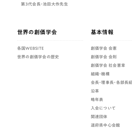
第3代会長・池田大作先生
世界の創価学会
基本情報
各国WEBSITE
創価学会 会憲
世界の創価学会の歴史
創価学会 会則
創価学会 社会憲章
組織・機構
会長・理事長・各部長
沿革
略年表
入会について
関連団体
道府県中心会館