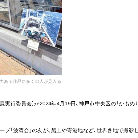
音楽活動
展示活動
教育本部の活動
図書贈呈
＜関連リンク＞
創価学会総本部
迫力ある作品に多くの人が見入る
墓地公園・納骨堂
聖教電子版
実行委員会）が2024年4月19日、神戸市中央区の「かもめ
聖教ブックストア
人間革命』
soka youth media
Soka Gakkai グローバルサイト
ープ「波涛会」の友が、船上や寄港地など、世界各地で撮影
SGIピースサイト