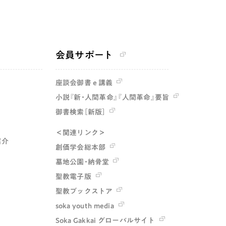
会員サポート
座談会御書ｅ講義
小説『新・人間革命』『人間革命』要旨
御書検索［新版］
＜関連リンク＞
紹介
創価学会総本部
墓地公園・納骨堂
聖教電子版
聖教ブックストア
soka youth media
Soka Gakkai グローバルサイト