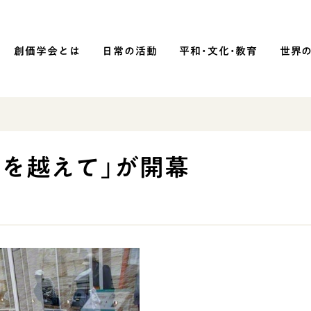
創価学会とは
日常の活動
平和・文化・教育
世界
SOKA P
平和・文化・教育
涛を越えて」が開幕
「平和の文化」を構築
）
核兵器の廃絶に向け連帯を拡大
「人権文化」「ジェンダー平等」を
促進
「持続可能な開発目標（SDGs）」の
取り組み
人道支援