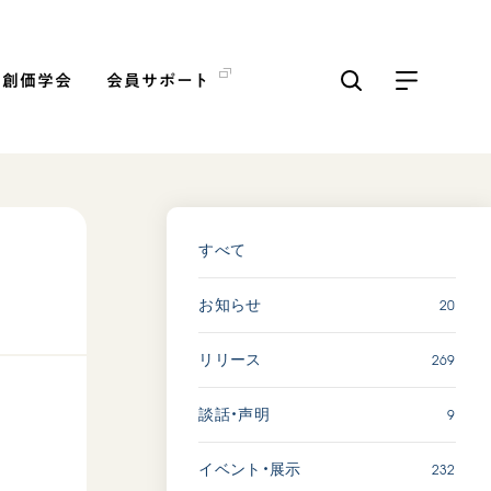
の創価学会
会員サポート
ICKS
すべて見る
すべて
20
お知らせ
【被爆証言】「原爆の子」と
して生きた80年 広島県 早
269
リリース
志百…
2026.08.06
9
談話・声明
SDGs
平和
動画
証言
232
イベント・展示