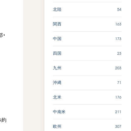
54
北陸
163
関西
部・
173
中国
23
四国
203
九州
71
沖縄
176
北米
211
中南米
歩約
307
欧州