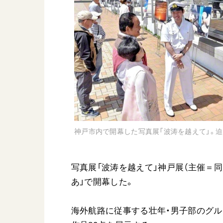
日蓮大聖人
友人葬
創価学会の三代会長
彼岸
初代会長・牧口常三郎先生
第2代会長・戸田城聖先生
第3代会長・池田大作先生
世界の創価学会
基本情報
神戸市内で開幕した写真展「波涛を越えて」。
各国ウェブサイト
会員サポート
世界の創価学会の歴史
座談会御書ｅ講義
写真展「波涛を越えて」神戸展（主催＝同展
小説『新・人間革命』『
あ」で開幕した。
要旨
御書検索［新版］
海外航路に従事する壮年・男子部のグル