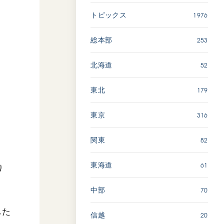
広島
1976
トピックス
「三つの花ことば」 関西吹
253
総本部
奏楽団
2026.07.31
52
北海道
文化
音楽
179
東北
動画
316
東京
82
関東
「ペンタトニック・ファン
ファーレ」 関西吹奏楽団
2026.07.17
61
東海道
り
文化
音楽
70
中部
動画
した
20
信越