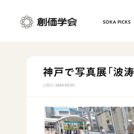
SOKA PICKS
創価学会とは
日常の活動
神戸で写真展「波
人間革命
学会永遠の五指針
公開日：
2024.04.20
自他共の幸福
朝晩の祈り（勤行・唱題
祈り
座談会
御本尊
仏法を学ぶ
聖典
仏法を語る
日蓮大聖人の仏法（教学入門）
主な行事
釈尊～法華経
年間の活動について