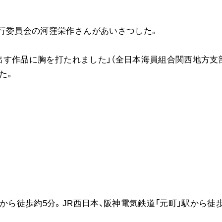
ご意見
ご利用にあたって
行委員会の河窪栄作さんがあいさつした。
し出す作品に胸を打たれました」（全日本海員組合関西地方支
た。
から徒歩約5分。JR西日本、阪神電気鉄道「元町」駅から徒