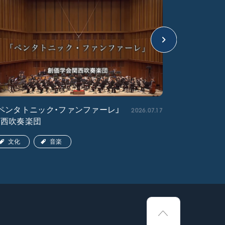
2026.07.17
ペンタトニック・ファンファーレ」
「エル・ク
関西吹奏楽団
ア吹奏楽団
文化
音楽
文化