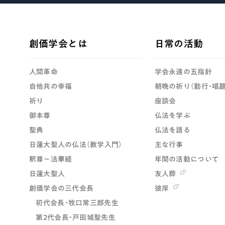
創価学会とは
日常の活動
人間革命
学会永遠の五指針
自他共の幸福
朝晩の祈り（勤行・唱題
祈り
座談会
御本尊
仏法を学ぶ
聖典
仏法を語る
日蓮大聖人の仏法（教学入門）
主な行事
釈尊～法華経
年間の活動について
日蓮大聖人
友人葬
創価学会の三代会長
彼岸
初代会長・牧口常三郎先生
第2代会長・戸田城聖先生