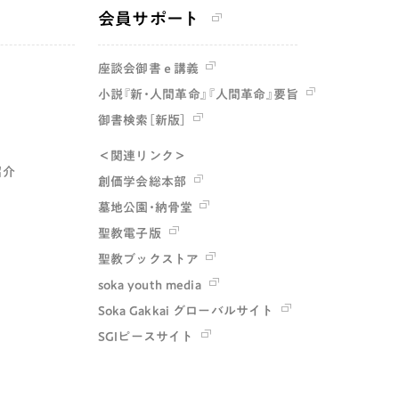
会員サポート
座談会御書ｅ講義
小説『新・人間革命』『人間革命』要旨
御書検索［新版］
＜関連リンク＞
紹介
創価学会総本部
墓地公園・納骨堂
聖教電子版
聖教ブックストア
soka youth media
Soka Gakkai グローバルサイト
SGIピースサイト