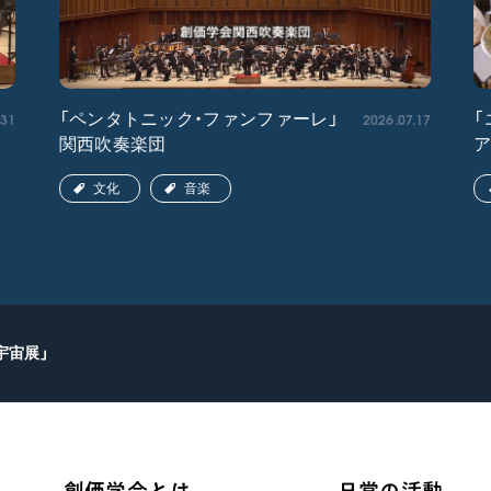
.31
2026.07.17
「ペンタトニック・ファンファーレ」
「
関西吹奏楽団
文化
音楽
宇宙展」
創価学会とは
日常の活動