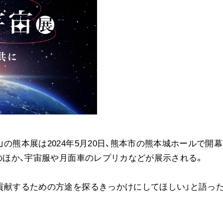
音楽活動
展示活動
教育本部の活動
図書贈呈
＜関連リンク＞
創価学会総本部
墓地公園・納骨堂
の熊本展は2024年5月20日、熊本市の熊本城ホールで開
聖教電子版
」のほか、宇宙服や月面車のレプリカなどが展示される。
聖教ブックストア
人間革命』
soka youth media
貢献するための方途を探るきっかけにしてほしい」と語った
Soka Gakkai グローバルサイト
SGIピースサイト