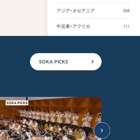
508
アジア・オセアニア
111
中近東・アフリカ
SOKA PICKS