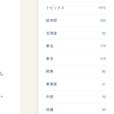
1973
トピックス
「ペンタトニック・ファン
ファーレ」 関西吹奏楽団
253
総本部
2026.07.17
文化
音楽
52
北海道
動画
179
東北
315
東京
「エル・クンバンチェロ」
創価グロリア吹奏楽団
82
関東
幕し
2026.07.03
文化
音楽
61
東海道
動画
。
70
中部
20
信越