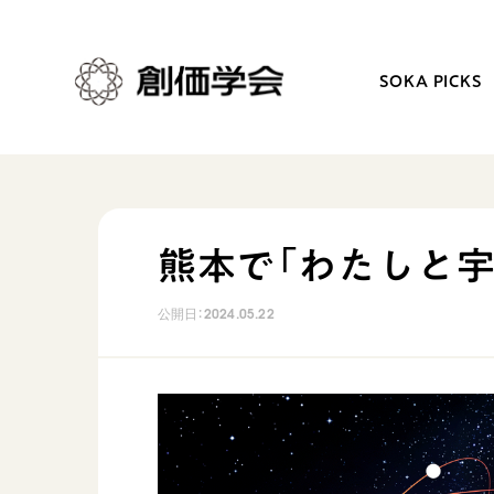
SOKA PICKS
創価学会とは
日常の活動
熊本で「わたしと宇
人間革命
学会永遠の五指針
公開日：
2024.05.22
自他共の幸福
朝晩の祈り（勤行・唱題
祈り
座談会
御本尊
仏法を学ぶ
聖典
仏法を語る
日蓮大聖人の仏法（教学入門）
主な行事
釈尊～法華経
年間の活動について