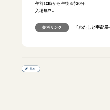
午前10時から午後8時30分。
入場無料。
「わたしと宇宙展
参考リンク
熊本