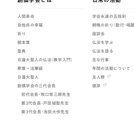
人間革命
学会永遠の五指針
自他共の幸福
朝晩の祈り（勤行・唱題
祈り
座談会
御本尊
仏法を学ぶ
聖典
仏法を語る
日蓮大聖人の仏法（教学入門）
主な行事
釈尊～法華経
年間の活動について
日蓮大聖人
友人葬
創価学会の三代会長
彼岸
初代会長・牧口常三郎先生
第2代会長・戸田城聖先生
第3代会長・池田大作先生