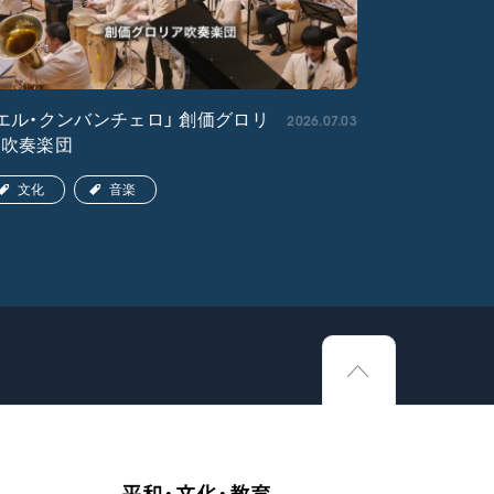
2026.07.03
エル・クンバンチェロ」 創価グロリ
「宇宙戦艦
ア吹奏楽団
文化
文化
音楽
平和・文化・教育