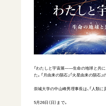
日蓮大聖人
友人葬
創価学会の三代会長
彼岸
初代会長・牧口常三郎先生
第2代会長・戸田城聖先生
第3代会長・池田大作先生
世界の創価学会
基本情報
各国ウェブサイト
会員サポート
「わたしと宇宙展――生命の地球と共に」
世界の創価学会の歴史
た。「月由来の隕石」「火星由来の隕石
座談会御書ｅ講義
小説『新・人間革命』『
崇城大学の中山峰男理事長は、「人類に
要旨
御書検索［新版］
5月26日（日）まで。