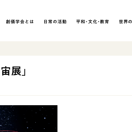
創価学会とは
日常の活動
平和・文化・教育
世界
SOKA P
平和・文化・教育
宙展」
「平和の文化」を構築
）
核兵器の廃絶に向け連帯を拡大
「人権文化」「ジェンダー平等」を
促進
「持続可能な開発目標（SDGs）」の
取り組み
人道支援