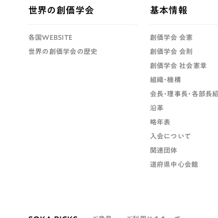
世界の創価学会
基本情報
各国WEBSITE
創価学会 会憲
世界の創価学会の歴史
創価学会 会則
創価学会 社会憲章
組織・機構
会長・理事長・各部長
沿革
略年表
入会について
関連団体
道府県中心会館