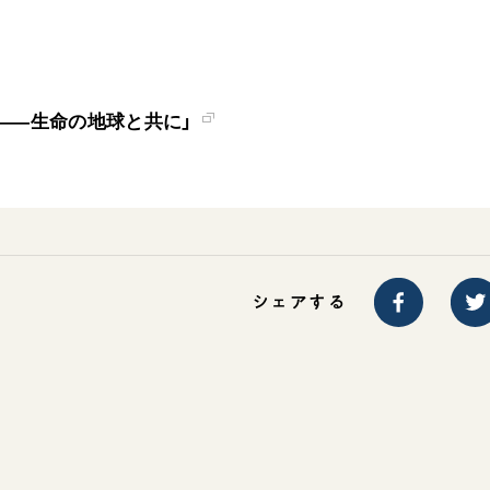
ご意見
ご利用にあたって
――生命の地球と共に」
シェアする