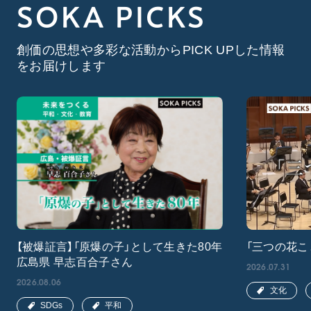
SOKA PICKS
創価の思想や多彩な活動からPICK UPした情報
をお届けします
【被爆証言】「原爆の子」として生きた80年
「三つの花こ
広島県 早志百合子さん
2026.07.31
2026.08.06
文化
SDGs
平和