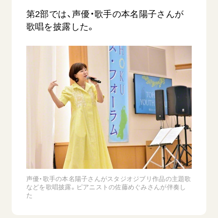
第2部では、声優・歌手の本名陽子さんが
歌唱を披露した。
西
【被爆証言】「原爆の子」として生きた80年
「三つの
広島県 早志百…
2026.07.3
2026.08.06
文化
SDGs
平和
動画
証言
広島
声優・歌手の本名陽子さんがスタジオジブリ作品の主題歌
などを歌唱披露。ピアニストの佐藤めぐみさんが伴奏し
た