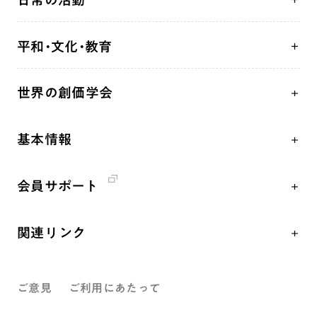
自他共の幸福
学会永遠の五指針
祈り
平和・文化・教育
朝晩の祈り（勤行・唱題）
御本尊
「平和の文化」を構築
座談会
聖典
世界の創価学会
核兵器の廃絶、軍縮に向け連帯を拡大
仏法を学ぶ
日蓮大聖人の仏法（教学入門）
各国WEBSITE
「人権文化」「ジェンダー平等」を促進
仏法を語る
釈尊～法華経
基本情報
世界の創価学会の歴史
「持続可能な開発目標（SDGs）」の取り組み
主な行事
日蓮大聖人
創価学会 会憲
人道支援
年間の活動について
創価学会の三代会長
会員サポート
創価学会 会則
音楽活動
友人葬
初代会長・牧口常三郎先生
座談会御書ｅ講義
創価学会 社会憲章
展示活動
彼岸
第2代会長・戸田城聖先生
関連リンク
小説『新・人間革命』『人間革命』要旨
組織・機構
教育本部の活動
第3代会長・池田大作先生
創価学会総本部
御書検索［新版］
会長・理事長・各部長紹介
図書贈呈
ご意見
ご利用にあたって
墓地公園・納骨堂
沿革