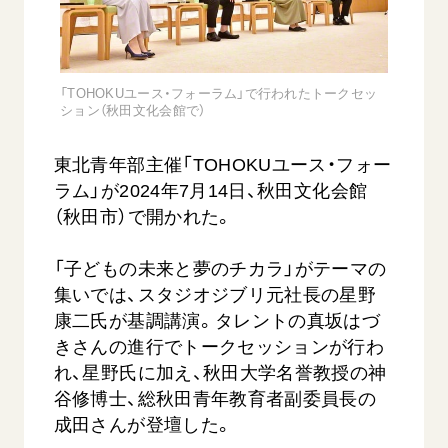
音楽活動
友人葬
初代会長・牧口常三郎先生
座談会御書ｅ講義
創価学会 社会憲章
関連リンク
展示活動
彼岸
第2代会長・戸田城聖先生
小説『新・人間革命』『人間革命』要旨
組織・機構
教育本部の活動
創価学会総本部
第3代会長・池田大作先生
御書検索［新版］
「TOHOKUユース・フォーラム」で行われたトークセッ
会長・理事長・各部長の紹介
ご意見
図書贈呈
ション（秋田文化会館で）
墓地公園・納骨堂
沿革
ご利用にあたって
聖教電子版
東北青年部主催「TOHOKUユース・フォー
略年表
聖教ブックストア
ラム」が2024年7月14日、秋田文化会館
入会について
（秋田市）で開かれた。
soka youth media
関連団体
Soka Gakkai グローバルサイト
「子どもの未来と夢のチカラ」がテーマの
道府県中心会館
SGIピースサイト
集いでは、スタジオジブリ元社長の星野
康二氏が基調講演。タレントの真坂はづ
SOKA PICKS
きさんの進行でトークセッションが行わ
すべて見る
れ、星野氏に加え、秋田大学名誉教授の神
谷修博士、総秋田青年教育者副委員長の
成田さんが登壇した。