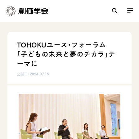
創価学会とは
TOHOKUユース・フォーラム
人間革命
「子どもの未来と夢のチカラ」テ
日常の活動
自他共の幸福
ーマに
学会永遠の五指針
祈り
公開日：
2024.07.15
平和・文化・教育
朝晩の祈り（勤行・唱題）
御本尊
「平和の文化」を構築
座談会
聖典
世界の創価学会
核兵器の廃絶に向け連帯を拡大
仏法を学ぶ
日蓮大聖人の仏法（教学入門）
各国ウェブサイト
「人権文化」「ジェンダー平等」を促進
仏法を語る
基本情報
釈尊～法華経
世界の創価学会の歴史
「持続可能な開発目標（SDGs）」の取り組み
主な行事
日蓮大聖人
創価学会 会憲
人道支援
会員サポート
年間の活動について
創価学会の三代会長
創価学会 会則