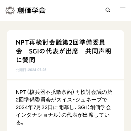
創価学会とは
NPT再検討会議第2回準備委員
人間革命
会 SGIの代表が出席 共同声明
日常の活動
自他共の幸福
に賛同
学会永遠の五指針
祈り
公開日：
2024.07.25
平和・文化・教育
朝晩の祈り（勤行・唱題）
御本尊
「平和の文化」を構築
座談会
聖典
世界の創価学会
NPT（核兵器不拡散条約）再検討会議の第
核兵器の廃絶に向け連帯を拡大
仏法を学ぶ
日蓮大聖人の仏法（教学入門）
2回準備委員会がスイス・ジュネーブで
各国ウェブサイト
「人権文化」「ジェンダー平等」を促進
仏法を語る
基本情報
2024年7月22日に開幕し、SGI（創価学会
釈尊～法華経
世界の創価学会の歴史
「持続可能な開発目標（SDGs）」の取り組み
インタナショナル）の代表が出席してい
主な行事
日蓮大聖人
創価学会 会憲
る。
人道支援
会員サポート
年間の活動について
創価学会の三代会長
創価学会 会則