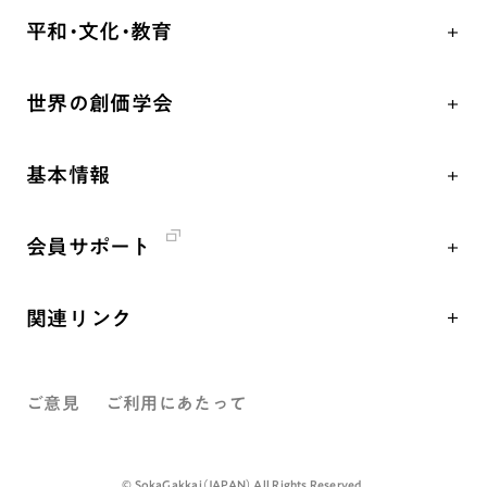
学会永遠の五指針
祈り
平和・文化・教育
朝晩の祈り（勤行・唱題）
御本尊
「平和の文化」を構築
座談会
聖典
世界の創価学会
核兵器の廃絶、軍縮に向け連帯を拡大
仏法を学ぶ
日蓮大聖人の仏法（教学入門）
各国WEBSITE
「人権文化」「ジェンダー平等」を促進
仏法を語る
釈尊～法華経
基本情報
世界の創価学会の歴史
「持続可能な開発目標（SDGs）」の取り組み
主な行事
日蓮大聖人
創価学会 会憲
人道支援
年間の活動について
創価学会の三代会長
会員サポート
創価学会 会則
音楽活動
友人葬
初代会長・牧口常三郎先生
座談会御書ｅ講義
創価学会 社会憲章
展示活動
彼岸
第2代会長・戸田城聖先生
関連リンク
小説『新・人間革命』『人間革命』要旨
組織・機構
教育本部の活動
第3代会長・池田大作先生
創価学会総本部
御書検索［新版］
会長・理事長・各部長紹介
図書贈呈
ご意見
ご利用にあたって
墓地公園・納骨堂
沿革
聖教電子版
略年表
聖教ブックストア
©️ SokaGakkai（JAPAN） All Rights Reserved.