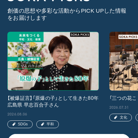
創価の思想や多彩な活動からPICK UPした情報
をお届けします
【被爆証言】「原爆の子」として生きた80年
「三つの花こ
広島県 早志百合子さん
2026.07.31
2026.08.06
文化
SDGs
平和