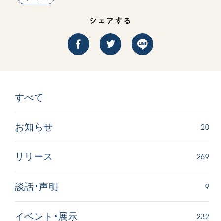
シェアする
西
【被爆証言】「原爆の子」として生きた80年
「三つの
すべて
広島県 早志百…
2026.07.3
2026.08.06
20
お知らせ
文化
SDGs
平和
動画
証言
広島
269
リリース
9
談話・声明
232
イベント・展示