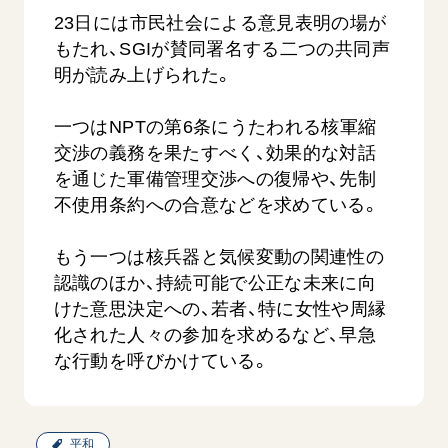
音楽活動
友人葬
初代会長・牧口常三郎先生
23日には市民社会による意見表明の場が
座談会御書ｅ講義
創価学会 社会憲章
関連リンク
展示活動
もたれ、SGIが賛同署名する二つの共同声
彼岸
第2代会長・戸田城聖先生
小説『新・人間革命』『人間革命』要旨
組織・機構
明が読み上げられた。
教育本部の活動
創価学会総本部
第3代会長・池田大作先生
御書検索［新版］
会長・理事長・各部長の紹介
ご意見
図書贈呈
墓地公園・納骨堂
一つはNPTの第6条にうたわれる核軍縮
沿革
ご利用にあたって
交渉の義務を果たすべく、効果的な対話
聖教電子版
略年表
を通じた軍備管理交渉への復帰や、先制
聖教ブックストア
入会について
不使用条約への合意などを求めている。
soka youth media
関連団体
もう一つは核兵器と気候変動の関連性の
Soka Gakkai グローバルサイト
道府県中心会館
認識のほか、持続可能で公正な未来に向
SGIピースサイト
けた意思決定への、若者、特に女性や周縁
SOKA PICKS
化された人々の参加を求めるなど、早急
すべて見る
な行動を呼びかけている。
平和