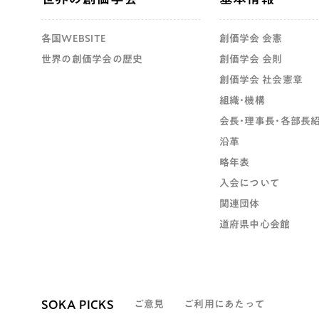
各国WEBSITE
創価学会 会憲
世界の創価学会の歴史
創価学会 会則
創価学会 社会憲章
組織・機構
会長・理事長・各部長
沿革
略年表
入会について
関連団体
道府県中心会館
SOKA PICKS
ご意見
ご利用にあたって