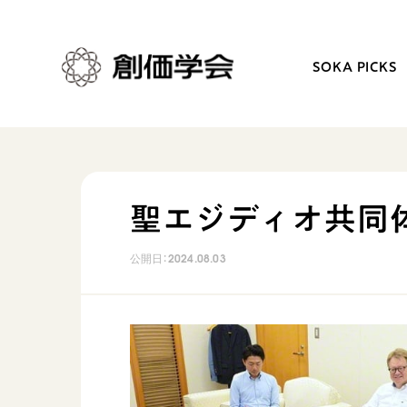
SOKA PICKS
創価学会とは
日常の活動
聖エジディオ共同
人間革命
学会永遠の五指針
公開日：
2024.08.03
自他共の幸福
朝晩の祈り（勤行・唱題
祈り
座談会
御本尊
仏法を学ぶ
聖典
仏法を語る
日蓮大聖人の仏法（教学入門）
主な行事
釈尊～法華経
年間の活動について