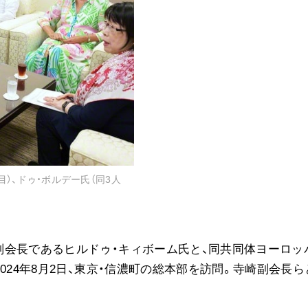
音楽活動
展示活動
教育本部の活動
図書贈呈
＜関連リンク＞
創価学会総本部
）、ドゥ・ボルデー氏（同3人
墓地公園・納骨堂
聖教電子版
聖教ブックストア
人間革命』
副会長であるヒルドゥ・キィボーム氏と、同共同体ヨーロッ
soka youth media
024年8月2日、東京・信濃町の総本部を訪問。寺崎副会長ら
Soka Gakkai グローバルサイト
SGIピースサイト