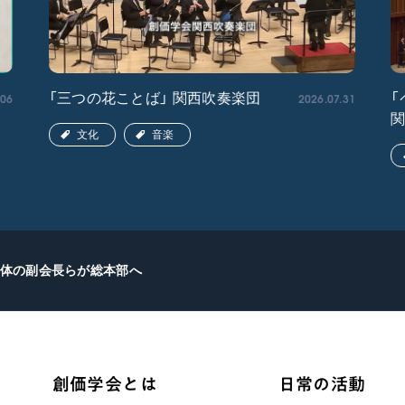
.06
2026.07.31
「三つの花ことば」 関西吹奏楽団
「
文化
音楽
体の副会長らが総本部へ
創価学会とは
日常の活動