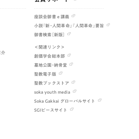
座談会御書ｅ講義
小説『新・人間革命』『人間革命』要旨
御書検索［新版］
＜関連リンク＞
紹介
創価学会総本部
墓地公園・納骨堂
聖教電子版
聖教ブックストア
soka youth media
Soka Gakkai グローバルサイト
SGIピースサイト