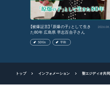
2026.05.15
2026.08
【被爆証言】「原爆の子」として生き
た80年 広島県 早志百合子さん
SDGs
平和
トップ
インフォメーション
聖エジディオ共同