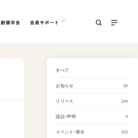
の創価学会
会員サポート
ICKS
すべて見る
すべて
20
お知らせ
【被爆証言】「原爆の子」と
して生きた80年 広島県 早
269
リリース
志百…
2026.08.06
9
談話・声明
SDGs
平和
動画
証言
232
イベント・展示