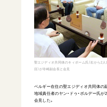
日蓮大聖人
友人葬
創価学会の三代会長
彼岸
初代会長・牧口常三郎先生
第2代会長・戸田城聖先生
第3代会長・池田大作先生
世界の創価学会
基本情報
聖エジディオ共同体のキィボーム氏（右から2人目
各国ウェブサイト
会員サポート
目）が寺崎副会長と会見
世界の創価学会の歴史
座談会御書ｅ講義
小説『新・人間革命』『
ベルギー在住の聖エジディオ共同体の
要旨
地域責任者のヤン・ドゥ・ボルデー氏が2
御書検索［新版］
会見した。