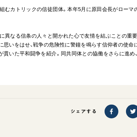
ご意見
組むカトリックの信徒団体。本年5月に原田会長がローマ
ご利用にあたって
めに異なる信条の人々と開かれた心で友情を結ぶことの重
に思いをはせ、戦争の危険性に警鐘を鳴らす信仰者の使命
が貫いた平和闘争を紹介。同共同体との協働をさらに進め
シェアする