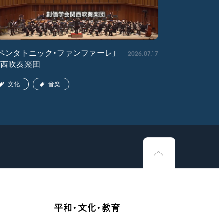
2026.07.17
ペンタトニック・ファンファーレ」
「エル・ク
関西吹奏楽団
ア吹奏楽団
文化
音楽
文化
平和・文化・教育