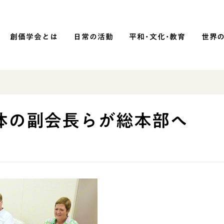
創価学会とは
日常の活動
平和・文化・教育
世界
SOKA P
平和・文化・教育
体の副会長らが総本部へ
「平和の文化」を構築
）
核兵器の廃絶に向け連帯を拡大
「人権文化」「ジェンダー平等」を
促進
「持続可能な開発目標（SDGs）」の
取り組み
人道支援