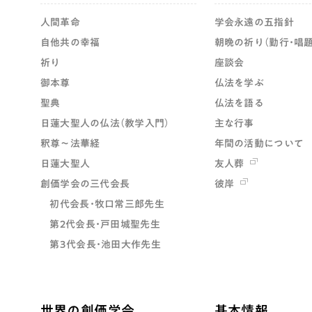
人間革命
学会永遠の五指針
自他共の幸福
朝晩の祈り（勤行・唱題
祈り
座談会
御本尊
仏法を学ぶ
聖典
仏法を語る
日蓮大聖人の仏法（教学入門）
主な行事
釈尊～法華経
年間の活動について
日蓮大聖人
友人葬
創価学会の三代会長
彼岸
初代会長・牧口常三郎先生
第2代会長・戸田城聖先生
第3代会長・池田大作先生
世界の創価学会
基本情報