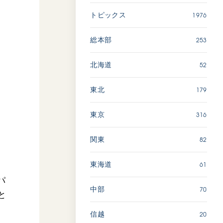
広島
1976
トピックス
「三つの花ことば」 関西吹
253
総本部
奏楽団
2026.07.31
52
北海道
文化
音楽
179
東北
動画
316
東京
82
関東
「ペンタトニック・ファン
ファーレ」 関西吹奏楽団
2026.07.17
61
東海道
パ
文化
音楽
70
中部
と
動画
20
信越