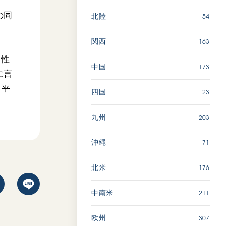
の同
54
北陸
163
関西
要性
173
中国
に言
、平
23
四国
203
九州
71
沖縄
176
北米
211
中南米
307
欧州