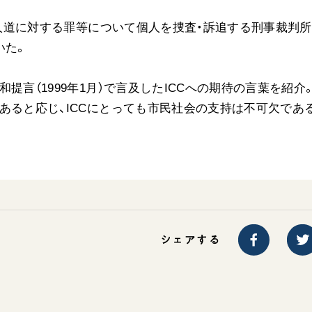
ご意見
や人道に対する罪等について個人を捜査・訴追する刑事裁判所
ご利用にあたって
いた。
提言（1999年1月）で言及したICCへの期待の言葉を紹介
あると応じ、ICCにとっても市民社会の支持は不可欠であ
シェアする