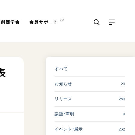
の創価学会
会員サポート
ICKS
すべて見る
すべて
表
20
お知らせ
【被爆証言】「原爆の子」と
して生きた80年 広島県 早
269
リリース
志百…
2026.08.06
9
談話・声明
SDGs
平和
動画
証言
232
イベント・展示