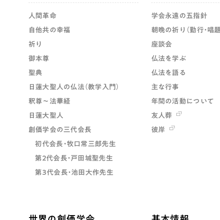
人間革命
学会永遠の五指針
自他共の幸福
朝晩の祈り（勤行・唱題
祈り
座談会
御本尊
仏法を学ぶ
聖典
仏法を語る
日蓮大聖人の仏法（教学入門）
主な行事
釈尊～法華経
年間の活動について
日蓮大聖人
友人葬
創価学会の三代会長
彼岸
初代会長・牧口常三郎先生
第2代会長・戸田城聖先生
第3代会長・池田大作先生
世界の創価学会
基本情報