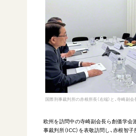
日蓮大聖人
友人葬
創価学会の三代会長
彼岸
初代会長・牧口常三郎先生
第2代会長・戸田城聖先生
第3代会長・池田大作先生
世界の創価学会
基本情報
各国ウェブサイト
会員サポート
世界の創価学会の歴史
国際刑事裁判所の赤根所長（右端）と、寺崎副会
座談会御書ｅ講義
小説『新・人間革命』『
要旨
欧州を訪問中の寺崎副会長ら創価学会派遣
御書検索［新版］
事裁判所（ICC）を表敬訪問し、赤根智