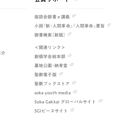
座談会御書ｅ講義
小説『新・人間革命』『人間革命』要旨
御書検索［新版］
＜関連リンク＞
紹介
創価学会総本部
墓地公園・納骨堂
聖教電子版
聖教ブックストア
soka youth media
Soka Gakkai グローバルサイト
SGIピースサイト