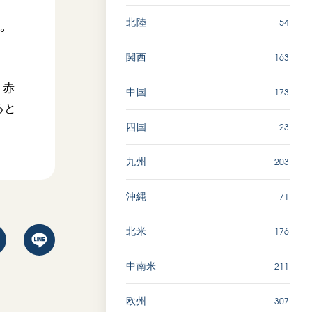
54
北陸
。
163
関西
。赤
173
中国
ると
23
四国
203
九州
71
沖縄
176
北米
211
中南米
307
欧州