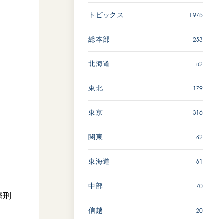
広島
1975
トピックス
「三つの花ことば」 関西吹
253
総本部
奏楽団
2026.07.31
52
北海道
文化
音楽
179
東北
動画
316
東京
82
関東
「ペンタトニック・ファン
ファーレ」 関西吹奏楽団
2026.07.17
61
東海道
文化
音楽
70
中部
際刑
動画
20
信越