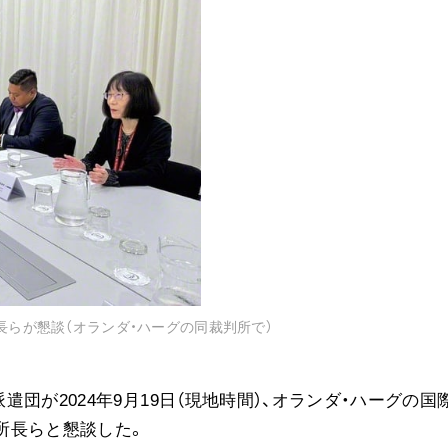
音楽活動
展示活動
教育本部の活動
図書贈呈
＜関連リンク＞
創価学会総本部
墓地公園・納骨堂
聖教電子版
長らが懇談（オランダ・ハーグの同裁判所で）
聖教ブックストア
人間革命』
soka youth media
Soka Gakkai グローバルサイト
団が2024年9月19日（現地時間）、オランダ・ハーグの国
SGIピースサイト
子所長らと懇談した。