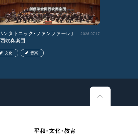
2026.07.17
ペンタトニック・ファンファーレ」
「エル・ク
関西吹奏楽団
ア吹奏楽団
文化
音楽
文化
平和・文化・教育