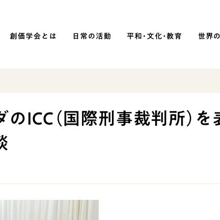
創価学会とは
日常の活動
平和・文化・教育
世界
SOKA P
平和・文化・教育
のICC（国際刑事裁判所）を
「平和の文化」を構築
談
）
核兵器の廃絶に向け連帯を拡大
「人権文化」「ジェンダー平等」を
促進
「持続可能な開発目標（SDGs）」の
取り組み
人道支援