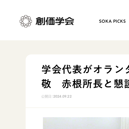
SOKA PICKS
創価学会とは
日常の活動
学会代表がオランダ
人間革命
学会永遠の五指針
敬 赤根所長と懇
自他共の幸福
朝晩の祈り（勤行・唱題
祈り
座談会
公開日：
2024.09.22
御本尊
仏法を学ぶ
聖典
仏法を語る
日蓮大聖人の仏法（教学入門）
主な行事
釈尊～法華経
年間の活動について