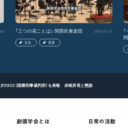
.06
2026.07.31
「三つの花ことば」 関西吹奏楽団
「
文化
音楽
ダのICC（国際刑事裁判所）を表敬 赤根所長と懇談
創価学会とは
日常の活動