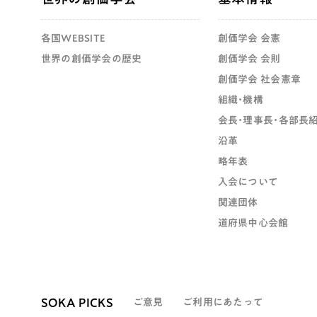
各国WEBSITE
創価学会 会憲
世界の創価学会の歴史
創価学会 会則
創価学会 社会憲章
組織・機構
会長・理事長・各部長
沿革
略年表
入会について
関連団体
道府県中心会館
SOKA PICKS
ご意見
ご利用にあたって