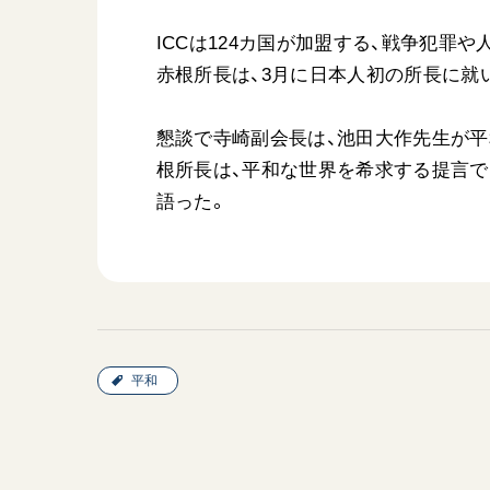
ICCは124カ国が加盟する、戦争犯罪
赤根所長は、3月に日本人初の所長に就
懇談で寺崎副会長は、池田大作先生が平和
根所長は、平和な世界を希求する提言で
語った。
平和