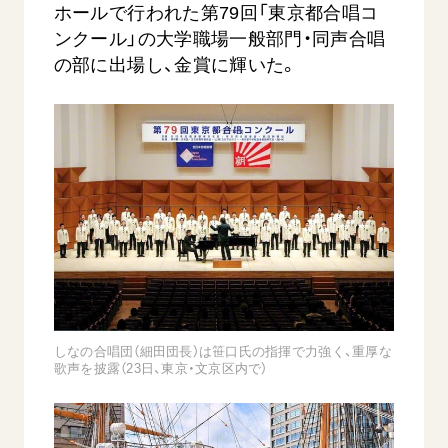
音楽活動
ホールで行われた第79回「東京都合唱コ
友人葬
初代会長・牧口常三郎先生
座談会御書ｅ講義
創価学会 社会憲章
ンクール」の大学職場一般部門・同声合唱
関連リンク
展示活動
彼岸
第2代会長・戸田城聖先生
小説『新・人間革命』『人間革命』要旨
の部に出場し、金賞に輝いた。
組織・機構
教育本部の活動
創価学会総本部
第3代会長・池田大作先生
御書検索［新版］
会長・理事長・各部長の紹介
ご意見
図書贈呈
墓地公園・納骨堂
沿革
ご利用にあたって
聖教電子版
略年表
聖教ブックストア
入会について
soka youth media
関連団体
Soka Gakkai グローバルサイト
道府県中心会館
SGIピースサイト
SOKA PICKS
すべて見る
しなの合唱団（細田団長）は笹口氏の指揮で力強く、重厚な
歌声を披露（23日、東京・文京区内で）