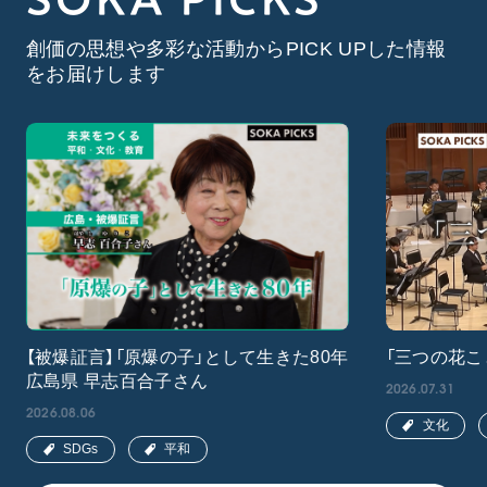
創価の思想や多彩な活動からPICK UPした情報
をお届けします
【被爆証言】「原爆の子」として生きた80年
「三つの花こ
広島県 早志百合子さん
2026.07.31
2026.08.06
文化
SDGs
平和