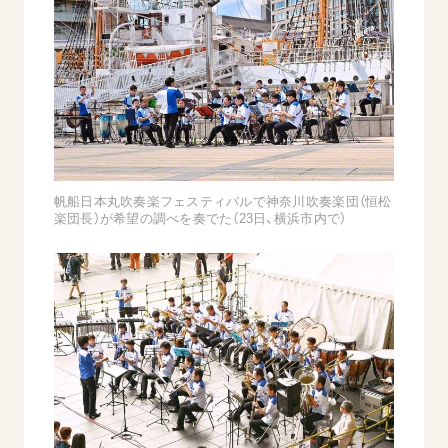
西
【被爆証言】「原爆の子」として生きた80年
「三つの
帆船日本丸吹奏楽フェスティバルで神奈川吹奏楽団（恒松
広島県 早志百…
楽団長）が希望の調べを奏でた（23日、横浜市内で）
2026.07.3
2026.08.06
文化
SDGs
平和
動画
証言
広島