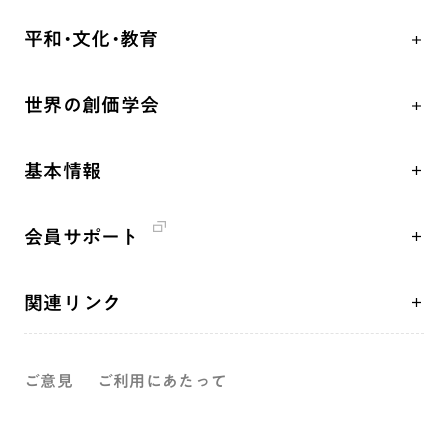
学会永遠の五指針
祈り
平和・文化・教育
朝晩の祈り（勤行・唱題）
御本尊
「平和の文化」を構築
座談会
聖典
世界の創価学会
核兵器の廃絶、軍縮に向け連帯を拡大
仏法を学ぶ
日蓮大聖人の仏法（教学入門）
各国WEBSITE
「人権文化」「ジェンダー平等」を促進
仏法を語る
釈尊～法華経
基本情報
世界の創価学会の歴史
「持続可能な開発目標（SDGs）」の取り組み
主な行事
日蓮大聖人
創価学会 会憲
人道支援
年間の活動について
創価学会の三代会長
会員サポート
創価学会 会則
音楽活動
友人葬
初代会長・牧口常三郎先生
座談会御書ｅ講義
創価学会 社会憲章
展示活動
彼岸
第2代会長・戸田城聖先生
関連リンク
小説『新・人間革命』『人間革命』要旨
組織・機構
教育本部の活動
第3代会長・池田大作先生
創価学会総本部
御書検索［新版］
会長・理事長・各部長紹介
図書贈呈
ご意見
ご利用にあたって
墓地公園・納骨堂
沿革
聖教電子版
略年表