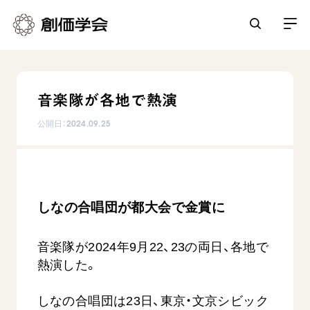
創価学会とは
音楽隊が各地で熱演
人間革命
日常の活動
公開日：
2024.09.25
自他共の幸福
学会永遠の五指針
祈り
平和・文化・教育
朝晩の祈り（勤行・唱題）
御本尊
「平和の文化」を構築
座談会
しなの合唱団が都大会で金賞に
聖典
世界の創価学会
核兵器の廃絶に向け連帯を拡大
仏法を学ぶ
日蓮大聖人の仏法（教学入門）
各国ウェブサイト
「人権文化」「ジェンダー平等」を促進
音楽隊が2024年9月22、23の両日、各地で
仏法を語る
基本情報
釈尊～法華経
熱演した。
世界の創価学会の歴史
「持続可能な開発目標（SDGs）」の取り組み
主な行事
日蓮大聖人
創価学会 会憲
人道支援
会員サポート
年間の活動について
しなの合唱団は23日、東京・文京シビック
創価学会の三代会長
創価学会 会則