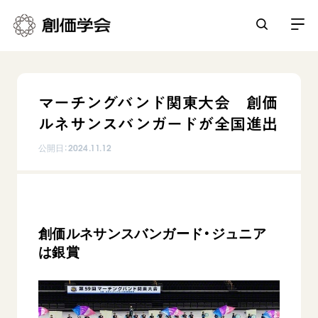
創価学会とは
マーチングバンド関東大会 創価
人間革命
ルネサンスバンガードが全国進出
日常の活動
自他共の幸福
公開日：
2024.11.12
学会永遠の五指針
祈り
平和・文化・教育
朝晩の祈り（勤行・唱題）
御本尊
「平和の文化」を構築
座談会
聖典
世界の創価学会
核兵器の廃絶に向け連帯を拡大
仏法を学ぶ
創価ルネサンスバンガード・ジュニア
日蓮大聖人の仏法（教学入門）
各国ウェブサイト
は銀賞
「人権文化」「ジェンダー平等」を促進
仏法を語る
基本情報
釈尊～法華経
世界の創価学会の歴史
「持続可能な開発目標（SDGs）」の取り組み
主な行事
日蓮大聖人
創価学会 会憲
人道支援
会員サポート
年間の活動について
創価学会の三代会長
創価学会 会則