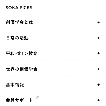
SOKA PICKS
創価学会とは
人間革命
日常の活動
自他共の幸福
学会永遠の五指針
祈り
平和・文化・教育
朝晩の祈り（勤行・唱題）
御本尊
「平和の文化」を構築
座談会
聖典
世界の創価学会
核兵器の廃絶、軍縮に向け連帯を拡大
仏法を学ぶ
日蓮大聖人の仏法（教学入門）
各国WEBSITE
「人権文化」「ジェンダー平等」を促進
仏法を語る
釈尊～法華経
基本情報
世界の創価学会の歴史
「持続可能な開発目標（SDGs）」の取り組み
主な行事
日蓮大聖人
創価学会 会憲
人道支援
年間の活動について
創価学会の三代会長
会員サポート
創価学会 会則
音楽活動