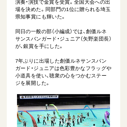
演奏・演技で金賞を受賞。全国大会への出
場を決めた。同部門の1位に贈られる埼玉
県知事賞にも輝いた。
同日の一般の部（小編成）では、創価ルネ
サンスバンガード・ジュニア（矢野楽団長）
が、銀賞を手にした。
西
【被爆証言】「原爆の子」として生きた80年
「三つの
7年ぶりに出場した創価ルネサンスバン
広島県 早志百…
2026.07.3
ガード・ジュニアは色彩豊かなフラッグや
2026.08.06
文化
小道具を使い、聴衆の心をつかむステー
SDGs
平和
動画
ジを展開した。
証言
広島