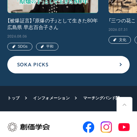
【被爆証言】「原爆の子」として生きた80年
「三つの花こ
広島県 早志百合子さん
2026.07.31
2026.08.06
文化
SDGs
平和
SOKA PICKS
トップ
インフォメーション
マーチングバンド関東大会 創価ルネサンスバンガードが全国進出