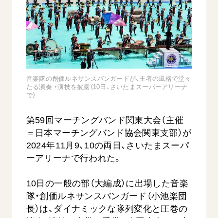
音楽活動
友人葬
初代会長・牧口常三郎先生
座談会御書ｅ講義
創価学会 社会憲章
関連リンク
展示活動
彼岸
第2代会長・戸田城聖先生
小説『新・人間革命』『人間革命』要旨
組織・機構
教育本部の活動
創価学会総本部
第3代会長・池田大作先生
御書検索［新版］
会長・理事長・各部長の紹介
ご意見
図書贈呈
墓地公園・納骨堂
沿革
ご利用にあたって
聖教電子版
音楽隊の創価ルネサンスバンガードが、王者の風格で堂々
略年表
たる演奏 ・演技を披露（10日、さいたまスーパーアリーナ
聖教ブックストア
で）
入会について
soka youth media
関連団体
第59回マーチングバンド関東大会（主催
Soka Gakkai グローバルサイト
道府県中心会館
＝日本マーチングバンド協会関東支部）が
SGIピースサイト
2024年11月9、10の両日、さいたまスーパ
ーアリーナで行われた。
SOKA PICKS
すべて見る
10日の一般の部（大編成）に出場した音楽
隊・創価ルネサンスバンガード（小池楽団
長）は、ダイナミックな隊列変化と圧巻の