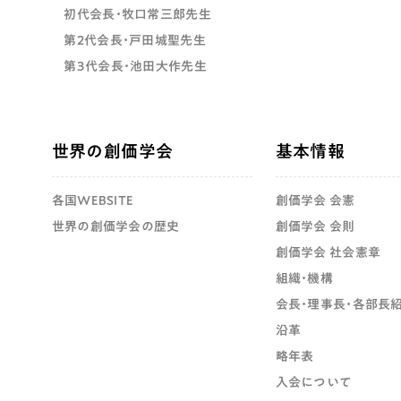
初代会長・牧口常三郎先生
第2代会長・戸田城聖先生
第3代会長・池田大作先生
世界の創価学会
基本情報
各国WEBSITE
創価学会 会憲
世界の創価学会の歴史
創価学会 会則
創価学会 社会憲章
組織・機構
会長・理事長・各部長
沿革
略年表
入会について