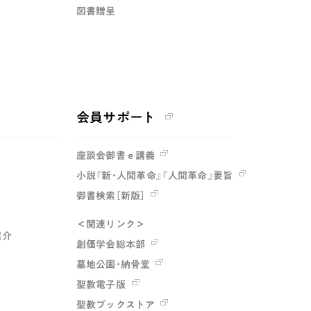
図書贈呈
会員サポート
座談会御書ｅ講義
小説『新・人間革命』『人間革命』要旨
御書検索［新版］
＜関連リンク＞
紹介
創価学会総本部
墓地公園・納骨堂
聖教電子版
聖教ブックストア