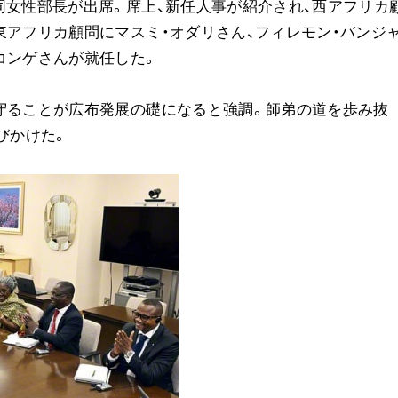
同女性部長が出席。席上、新任人事が紹介され、西アフリカ
ご意見
東アフリカ顧問にマスミ・オダリさん、フィレモン・バンジ
ご利用にあたって
コンゲさんが就任した。
守ることが広布発展の礎になると強調。師弟の道を歩み抜
びかけた。