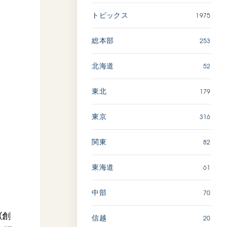
広島
1975
トピックス
「三つの花ことば」 関西吹
253
総本部
奏楽団
2026.07.31
52
北海道
文化
音楽
179
東北
動画
316
東京
82
関東
「ペンタトニック・ファン
ファーレ」 関西吹奏楽団
2026.07.17
61
東海道
文化
音楽
70
中部
動画
（創
20
信越