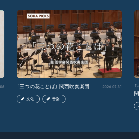
.06
2026.07.31
「三つの花ことば」 関西吹奏楽団
「
文化
音楽