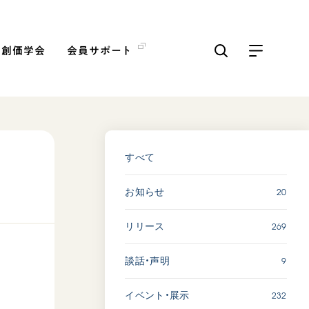
の創価学会
会員サポート
ICKS
すべて見る
すべて
20
お知らせ
【被爆証言】「原爆の子」と
して生きた80年 広島県 早
269
リリース
志百…
2026.08.06
9
談話・声明
SDGs
平和
動画
証言
232
イベント・展示