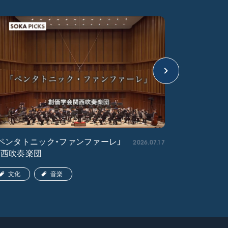
2026.07.17
ペンタトニック・ファンファーレ」
「エル・ク
関西吹奏楽団
ア吹奏楽団
文化
音楽
文化