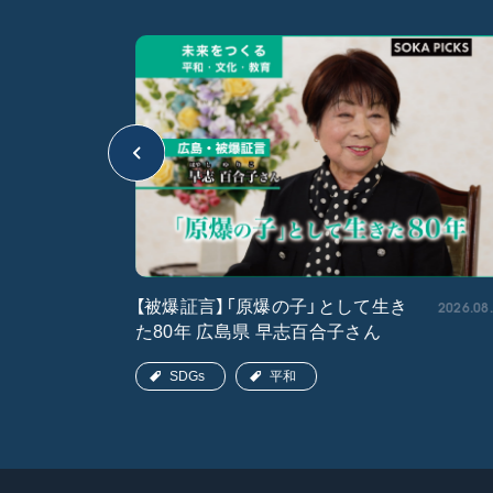
2026.05.15
2026.08
【被爆証言】「原爆の子」として生き
た80年 広島県 早志百合子さん
SDGs
平和