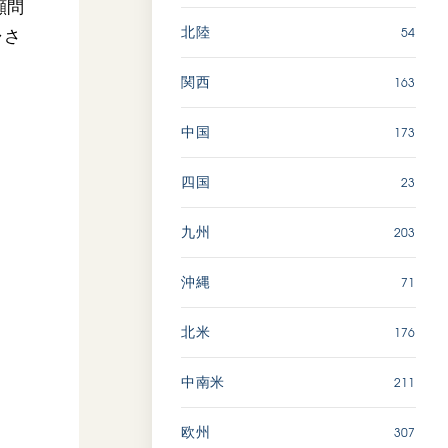
顧問
54
北陸
ャさ
163
関西
173
中国
23
四国
203
九州
71
沖縄
176
北米
211
中南米
307
欧州