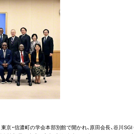
音楽活動
展示活動
教育本部の活動
図書贈呈
＜関連リンク＞
創価学会総本部
墓地公園・納骨堂
聖教電子版
聖教ブックストア
人間革命』
soka youth media
Soka Gakkai グローバルサイト
日、東京・信濃町の学会本部別館で開かれ、原田会長、谷川SGI
SGIピースサイト