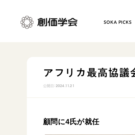
SOKA PICKS
創価学会とは
日常の活動
アフリカ最高協議
人間革命
学会永遠の五指針
公開日：
2024.11.21
自他共の幸福
朝晩の祈り（勤行・唱題
祈り
座談会
御本尊
仏法を学ぶ
聖典
仏法を語る
顧問に4氏が就任
日蓮大聖人の仏法（教学入門）
主な行事
釈尊～法華経
年間の活動について