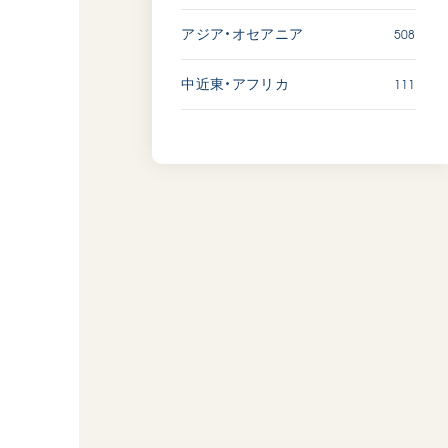
508
アジア・オセアニア
111
中近東・アフリカ