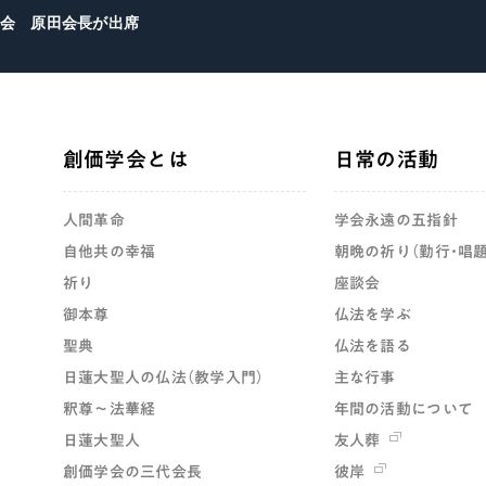
会 原田会長が出席
創価学会とは
日常の活動
人間革命
学会永遠の五指針
自他共の幸福
朝晩の祈り（勤行・唱題
祈り
座談会
御本尊
仏法を学ぶ
聖典
仏法を語る
日蓮大聖人の仏法（教学入門）
主な行事
釈尊～法華経
年間の活動について
日蓮大聖人
友人葬
創価学会の三代会長
彼岸