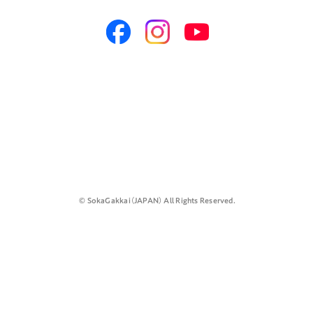
©️ SokaGakkai（JAPAN） All Rights Reserved.