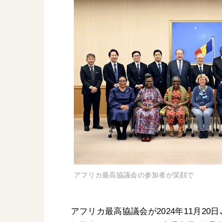
日蓮大聖人
友人葬
創価学会の三代会長
彼岸
初代会長・牧口常三郎先生
第2代会長・戸田城聖先生
第3代会長・池田大作先生
世界の創価学会
基本情報
各国ウェブサイト
会員サポート
世界の創価学会の歴史
座談会御書ｅ講義
アフリカ最高協議会の参加者が笑顔で
小説『新・人間革命』『
要旨
御書検索［新版］
アフリカ最高協議会が2024年11月20