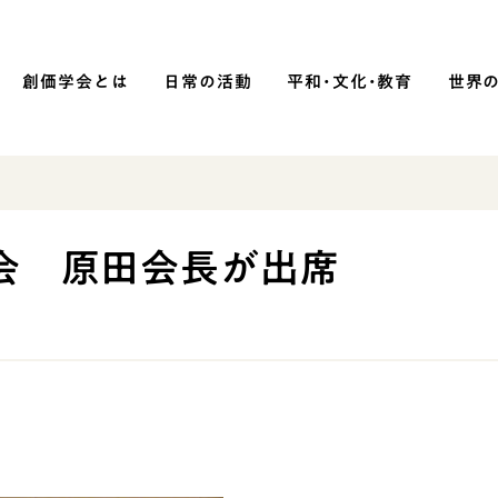
創価学会とは
日常の活動
平和・文化・教育
世界
SOKA P
平和・文化・教育
会 原田会長が出席
「平和の文化」を構築
）
核兵器の廃絶に向け連帯を拡大
「人権文化」「ジェンダー平等」を
促進
「持続可能な開発目標（SDGs）」の
取り組み
人道支援