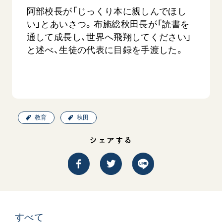
音楽活動
友人葬
初代会長・牧口常三郎先生
阿部校長が「じっくり本に親しんでほし
座談会御書ｅ講義
創価学会 社会憲章
関連リンク
展示活動
い」とあいさつ。布施総秋田長が「読書を
彼岸
第2代会長・戸田城聖先生
小説『新・人間革命』『人間革命』要旨
組織・機構
通して成長し、世界へ飛翔してください」
教育本部の活動
創価学会総本部
第3代会長・池田大作先生
御書検索［新版］
会長・理事長・各部長の紹介
と述べ、生徒の代表に目録を手渡した。
ご意見
図書贈呈
墓地公園・納骨堂
沿革
ご利用にあたって
聖教電子版
略年表
聖教ブックストア
入会について
soka youth media
関連団体
教育
秋田
Soka Gakkai グローバルサイト
道府県中心会館
シェアする
SGIピースサイト
SOKA PICKS
すべて見る
すべて