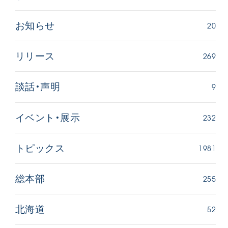
20
お知らせ
269
リリース
9
談話・声明
【被爆証言】母子で受け継ぐ「ナガサキの
【被爆証
心」 長崎県 吉岡加…
広島県 
232
イベント・展示
2026.08.09
2026.08.0
SDGs
平和
動画
SDG
1981
トピックス
証言
長崎
証言
255
総本部
52
北海道