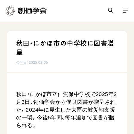
創価学会とは
秋田・にかほ市の中学校に図書贈
人間革命
呈
日常の活動
自他共の幸福
公開日：
2025.02.06
学会永遠の五指針
祈り
平和・文化・教育
朝晩の祈り（勤行・唱題）
御本尊
「平和の文化」を構築
座談会
聖典
世界の創価学会
秋田・にかほ市立仁賀保中学校で2025年2
核兵器の廃絶に向け連帯を拡大
仏法を学ぶ
日蓮大聖人の仏法（教学入門）
月3日、創価学会から優良図書が贈呈され
各国ウェブサイト
「人権文化」「ジェンダー平等」を促進
仏法を語る
基本情報
た。2024年に発生した大雨の被災地支援
釈尊～法華経
世界の創価学会の歴史
「持続可能な開発目標（SDGs）」の取り組み
の一環。今後5年間、毎年追加で図書が贈
主な行事
日蓮大聖人
創価学会 会憲
られる。
人道支援
会員サポート
年間の活動について
創価学会の三代会長
創価学会 会則