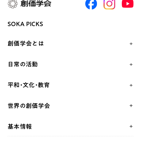
SOKA PICKS
創価学会とは
人間革命
日常の活動
自他共の幸福
学会永遠の五指針
祈り
平和・文化・教育
朝晩の祈り（勤行・唱題）
御本尊
「平和の文化」を構築
座談会
聖典
世界の創価学会
核兵器の廃絶、軍縮に向け連帯を拡大
仏法を学ぶ
日蓮大聖人の仏法（教学入門）
各国WEBSITE
「人権文化」「ジェンダー平等」を促進
仏法を語る
釈尊～法華経
基本情報
世界の創価学会の歴史
「持続可能な開発目標（SDGs）」の取り組み
主な行事
日蓮大聖人