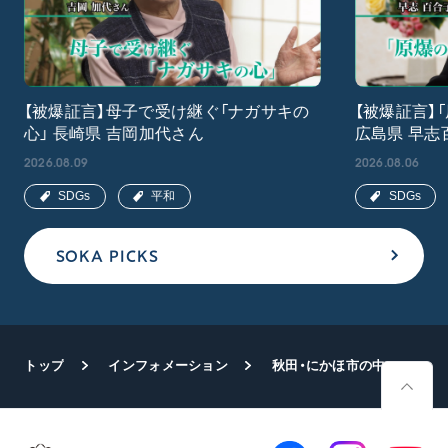
【被爆証言】母子で受け継ぐ「ナガサキの
【被爆証言】
心」 長崎県 吉岡加代さん
広島県 早志
2026.08.09
2026.08.06
SDGs
平和
SDGs
SOKA PICKS
トップ
インフォメーション
秋田・にかほ市の中学校に図書贈呈