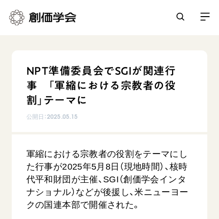
創価学会とは
NPT準備委員会でSGIが関連行
人間革命
事 「軍縮における宗教者の役
日常の活動
自他共の幸福
割」テーマに
学会永遠の五指針
祈り
公開日：
2025.05.15
平和・文化・教育
朝晩の祈り（勤行・唱題）
御本尊
「平和の文化」を構築
座談会
聖典
世界の創価学会
軍縮における宗教者の役割をテーマにし
核兵器の廃絶に向け連帯を拡大
仏法を学ぶ
日蓮大聖人の仏法（教学入門）
た行事が2025年5月8日（現地時間）、核時
各国ウェブサイト
「人権文化」「ジェンダー平等」を促進
仏法を語る
基本情報
代平和財団が主催、SGI（創価学会インタ
釈尊～法華経
世界の創価学会の歴史
「持続可能な開発目標（SDGs）」の取り組み
ナショナル）などが後援し、米ニューヨー
主な行事
日蓮大聖人
創価学会 会憲
クの国連本部で開催された。
人道支援
会員サポート
年間の活動について
創価学会の三代会長
創価学会 会則