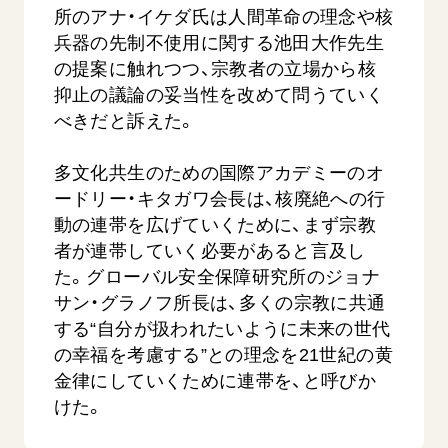
所のアナ・イケダ氏は人間革命の理念や核
兵器の先制不使用に関する池田大作先生
の提案に触れつつ、宗教者の立場から核
抑止の議論の妥当性を改めて問うていく
べきだと訴えた。
多文化共生のための国際アカデミーのオ
西
【被爆証言】「原爆の子」として生きた80年
「三つの
ードリー・キタガワ会長は、核廃絶への行
広島県 早志百…
2026.07.3
動の連帯を広げていくために、まず宗教
2026.08.06
者が連帯していく必要があると言及し
文化
た。グローバル安全保障研究所のジョナ
SDGs
平和
動画
サン・グラノフ所長は、多くの宗教に共通
証言
広島
する“自分が扱われたいように未来の世代
の幸福を考慮する”との理念を21世紀の黄
金律にしていくために連帯を、と呼びか
けた。