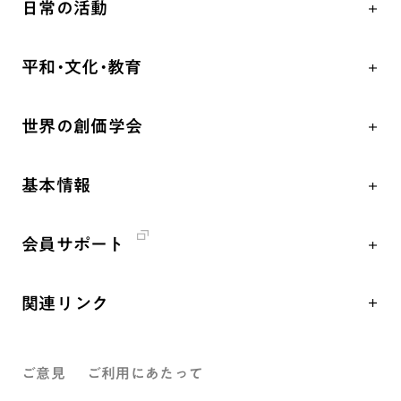
日常の活動
自他共の幸福
学会永遠の五指針
祈り
平和・文化・教育
朝晩の祈り（勤行・唱題）
御本尊
「平和の文化」を構築
座談会
聖典
世界の創価学会
核兵器の廃絶、軍縮に向け連帯を拡大
仏法を学ぶ
日蓮大聖人の仏法（教学入門）
各国WEBSITE
「人権文化」「ジェンダー平等」を促進
仏法を語る
釈尊～法華経
基本情報
世界の創価学会の歴史
「持続可能な開発目標（SDGs）」の取り組み
主な行事
日蓮大聖人
創価学会 会憲
人道支援
年間の活動について
創価学会の三代会長
会員サポート
創価学会 会則
音楽活動
友人葬
初代会長・牧口常三郎先生
座談会御書ｅ講義
創価学会 社会憲章
展示活動
彼岸
第2代会長・戸田城聖先生
関連リンク
小説『新・人間革命』『人間革命』要旨
組織・機構
教育本部の活動
第3代会長・池田大作先生
創価学会総本部
御書検索［新版］
会長・理事長・各部長紹介
図書贈呈
ご意見
ご利用にあたって
墓地公園・納骨堂
沿革