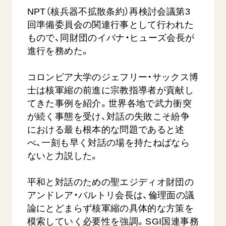
音楽活動
友人葬
初代会長・牧口常三郎先生
NPT（核兵器不拡散条約）再検討会議第3
座談会御書ｅ講義
創価学会 社会憲章
関連リンク
展示活動
回準備委員会の関連行事として行われた
彼岸
第2代会長・戸田城聖先生
小説『新・人間革命』『人間革命』要旨
組織・機構
もので、同財団のイバナ・ヒューズ会長が
教育本部の活動
創価学会総本部
第3代会長・池田大作先生
御書検索［新版］
会長・理事長・各部長の紹介
進行を務めた。
ご意見
図書贈呈
墓地公園・納骨堂
沿革
ご利用にあたって
コロンビア大学のジェフリー・サックス博
聖教電子版
略年表
士は核軍縮の前進に宗教指導者が貢献し
聖教ブックストア
入会について
てきた事例を紹介。世界各地で武力衝突
soka youth media
が続く事態を受け、対話の失敗こそ紛争
関連団体
における最も根本的な問題であると述
Soka Gakkai グローバルサイト
道府県中心会館
べ、一刻も早く対話の場を持たねばなら
SGIピースサイト
ないと力説した。
SOKA PICKS
すべて見る
平和と対話のための聖エジディオ財団の
アンドレア・バルトリ会長は、倫理面の議
論にとどまらず核軍縮の具体的な方策を
模索していく必要性を強調。SGI国連事務