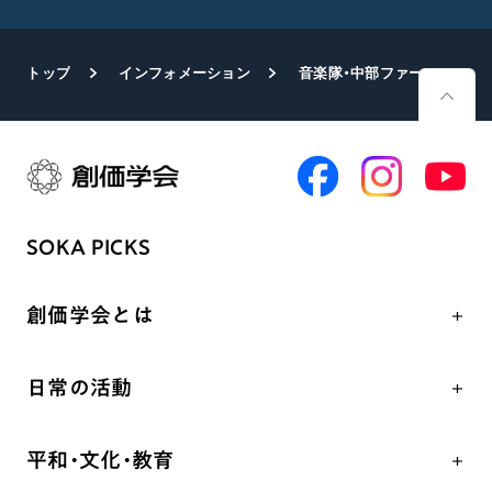
トップ
インフォメーション
音楽隊・中部ファーストスターズが熱演
SOKA PICKS
創価学会とは
人間革命
日常の活動
自他共の幸福
学会永遠の五指針
祈り
平和・文化・教育
朝晩の祈り（勤行・唱題）
御本尊