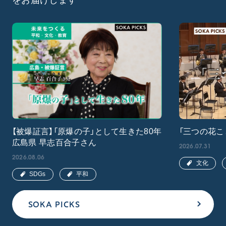
をお届けします
【被爆証言】「原爆の子」として生きた80年
「三つの花こ
広島県 早志百合子さん
2026.07.31
2026.08.06
文化
SDGs
平和
SOKA PICKS