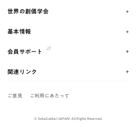
「平和の文化」を構築
座談会
聖典
世界の創価学会
核兵器の廃絶、軍縮に向け連帯を拡大
仏法を学ぶ
日蓮大聖人の仏法（教学入門）
各国WEBSITE
「人権文化」「ジェンダー平等」を促進
仏法を語る
釈尊～法華経
基本情報
世界の創価学会の歴史
「持続可能な開発目標（SDGs）」の取り組み
主な行事
日蓮大聖人
創価学会 会憲
人道支援
年間の活動について
創価学会の三代会長
会員サポート
創価学会 会則
音楽活動
友人葬
初代会長・牧口常三郎先生
座談会御書ｅ講義
創価学会 社会憲章
展示活動
彼岸
第2代会長・戸田城聖先生
関連リンク
小説『新・人間革命』『人間革命』要旨
組織・機構
教育本部の活動
第3代会長・池田大作先生
創価学会総本部
御書検索［新版］
会長・理事長・各部長紹介
図書贈呈
ご意見
ご利用にあたって
墓地公園・納骨堂
沿革
聖教電子版
略年表
聖教ブックストア
©️ SokaGakkai（JAPAN） All Rights Reserved.
入会について
soka youth media
関連団体