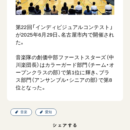
音楽活動
友人葬
初代会長・牧口常三郎先生
座談会御書ｅ講義
創価学会 社会憲章
関連リンク
展示活動
彼岸
第2代会長・戸田城聖先生
小説『新・人間革命』『人間革命』要旨
組織・機構
教育本部の活動
創価学会総本部
第3代会長・池田大作先生
御書検索［新版］
第22回「インディビジュアルコンテスト」
会長・理事長・各部長の紹介
ご意見
図書贈呈
が2025年6月29日、名古屋市内で開催され
墓地公園・納骨堂
沿革
ご利用にあたって
た。
聖教電子版
略年表
聖教ブックストア
音楽隊の創価中部ファーストスターズ（中
入会について
soka youth media
川楽団長）はカラーガード部門（チーム・オ
関連団体
ープンクラスの部）で第1位に輝き、ブラ
Soka Gakkai グローバルサイト
道府県中心会館
ス部門（アンサンブル・シニアの部）で第8
SGIピースサイト
位となった。
SOKA PICKS
すべて見る
音楽
愛知
シェアする