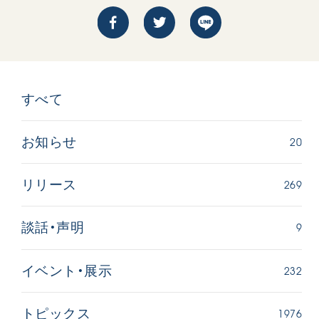
すべて
西
【被爆証言】「原爆の子」として生きた80年
「三つの
20
お知らせ
広島県 早志百…
2026.07.3
2026.08.06
269
リリース
文化
SDGs
平和
動画
証言
広島
9
談話・声明
232
イベント・展示
1976
トピックス