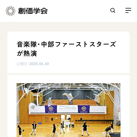
創価学会とは
音楽隊・中部ファーストスターズ
人間革命
が熱演
日常の活動
自他共の幸福
公開日：
2025.06.30
学会永遠の五指針
祈り
平和・文化・教育
朝晩の祈り（勤行・唱題）
御本尊
「平和の文化」を構築
座談会
聖典
世界の創価学会
核兵器の廃絶に向け連帯を拡大
仏法を学ぶ
日蓮大聖人の仏法（教学入門）
各国ウェブサイト
「人権文化」「ジェンダー平等」を促進
仏法を語る
基本情報
釈尊～法華経
世界の創価学会の歴史
「持続可能な開発目標（SDGs）」の取り組み
主な行事
日蓮大聖人
創価学会 会憲
人道支援
会員サポート
年間の活動について
創価学会の三代会長
創価学会 会則