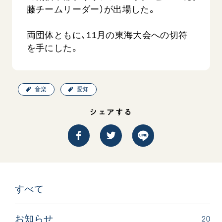
音楽活動
友人葬
藤チームリーダー）が出場した。
初代会長・牧口常三郎先生
座談会御書ｅ講義
創価学会 社会憲章
関連リンク
展示活動
彼岸
第2代会長・戸田城聖先生
小説『新・人間革命』『人間革命』要旨
組織・機構
両団体ともに、11月の東海大会への切符
教育本部の活動
創価学会総本部
第3代会長・池田大作先生
御書検索［新版］
を手にした。
会長・理事長・各部長の紹介
ご意見
図書贈呈
墓地公園・納骨堂
沿革
ご利用にあたって
聖教電子版
略年表
音楽
愛知
聖教ブックストア
入会について
soka youth media
シェアする
関連団体
Soka Gakkai グローバルサイト
道府県中心会館
SGIピースサイト
SOKA PICKS
すべて見る
すべて
20
お知らせ