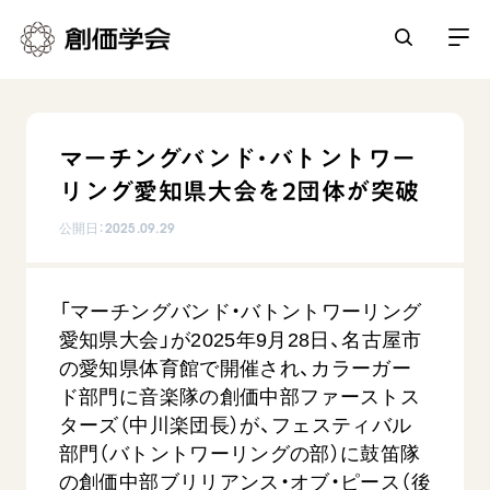
創価学会とは
マーチングバンド・バトントワー
人間革命
リング愛知県大会を2団体が突破
日常の活動
自他共の幸福
公開日：
2025.09.29
学会永遠の五指針
祈り
平和・文化・教育
朝晩の祈り（勤行・唱題）
御本尊
「マーチングバンド・バトントワーリング
「平和の文化」を構築
座談会
聖典
世界の創価学会
愛知県大会」が2025年9月28日、名古屋市
核兵器の廃絶に向け連帯を拡大
仏法を学ぶ
日蓮大聖人の仏法（教学入門）
の愛知県体育館で開催され、カラーガー
各国ウェブサイト
「人権文化」「ジェンダー平等」を促進
仏法を語る
ド部門に音楽隊の創価中部ファーストス
基本情報
釈尊～法華経
世界の創価学会の歴史
ターズ（中川楽団長）が、フェスティバル
「持続可能な開発目標（SDGs）」の取り組み
主な行事
日蓮大聖人
創価学会 会憲
部門（バトントワーリングの部）に鼓笛隊
人道支援
会員サポート
年間の活動について
創価学会の三代会長
の創価中部ブリリアンス・オブ・ピース（後
創価学会 会則