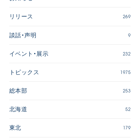
269
リリース
9
談話・声明
232
イベント・展示
西
【被爆証言】「原爆の子」として生きた80年
「三つの
広島県 早志百…
2026.07.3
1975
トピックス
2026.08.06
文化
SDGs
平和
動画
253
総本部
証言
広島
52
北海道
179
東北