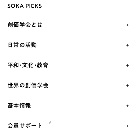
SOKA PICKS
創価学会とは
人間革命
日常の活動
自他共の幸福
学会永遠の五指針
祈り
平和・文化・教育
朝晩の祈り（勤行・唱題）
御本尊
「平和の文化」を構築
座談会
聖典
世界の創価学会
核兵器の廃絶、軍縮に向け連帯を拡大
仏法を学ぶ
日蓮大聖人の仏法（教学入門）
各国WEBSITE
「人権文化」「ジェンダー平等」を促進
仏法を語る
釈尊～法華経
基本情報
世界の創価学会の歴史
「持続可能な開発目標（SDGs）」の取り組み
主な行事
日蓮大聖人
創価学会 会憲
人道支援
年間の活動について
創価学会の三代会長
会員サポート
創価学会 会則
音楽活動
友人葬
初代会長・牧口常三郎先生