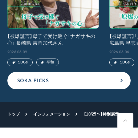
【被爆証言】母子で受け継ぐ「ナガサキの
【被爆証言】
心」 長崎県 吉岡加代さん
広島県 早志
2026.08.09
2026.08.06
SDGs
平和
SDGs
SOKA PICKS
トップ
インフォメーション
【10/25〜】特別展示「平和への王道 池田先生の世界交友録」創価文化センターで