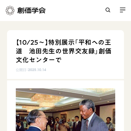
創価学会とは
【10/25〜】特別展示「平和への王
人間革命
道 池田先生の世界交友録」創価
日常の活動
自他共の幸福
文化センターで
学会永遠の五指針
祈り
公開日：
2025.10.14
平和・文化・教育
朝晩の祈り（勤行・唱題）
御本尊
「平和の文化」を構築
座談会
聖典
世界の創価学会
核兵器の廃絶に向け連帯を拡大
仏法を学ぶ
日蓮大聖人の仏法（教学入門）
各国ウェブサイト
「人権文化」「ジェンダー平等」を促進
仏法を語る
基本情報
釈尊～法華経
世界の創価学会の歴史
「持続可能な開発目標（SDGs）」の取り組み
主な行事
日蓮大聖人
創価学会 会憲
人道支援
会員サポート
年間の活動について
創価学会の三代会長
創価学会 会則