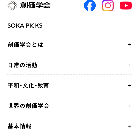
SOKA PICKS
創価学会とは
人間革命
日常の活動
自他共の幸福
学会永遠の五指針
祈り
平和・文化・教育
朝晩の祈り（勤行・唱題）
御本尊
「平和の文化」を構築
座談会
聖典
世界の創価学会
核兵器の廃絶、軍縮に向け連帯を拡大
仏法を学ぶ
日蓮大聖人の仏法（教学入門）
各国WEBSITE
「人権文化」「ジェンダー平等」を促進
仏法を語る
釈尊～法華経
基本情報
世界の創価学会の歴史
「持続可能な開発目標（SDGs）」の取り組み
主な行事
日蓮大聖人