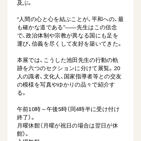
及ぶ。
“人間の心と心を結ぶことが、平和への、最
も確かな道である”――先生はこの信念
で、政治体制や宗教が異なる国にも足を
運び、信義を尽くして友好を築いてきた。
本展では、こうした池田先生の行動の軌
【被爆証言】母子で受け継ぐ「ナガサキの
【被爆証
心」 長崎県 吉岡加…
広島県 
跡を六つのセクションに分けて展覧。20
人の識者、文化人、国家指導者等との交友
2026.08.09
2026.08.0
の模様を写真やゆかりの品々で紹介す
SDGs
平和
動画
SDG
る。
証言
長崎
証言
午前10時～午後5時（同4時半に受け付け
終了）。
月曜休館（月曜が祝日の場合は翌日が休
館）。