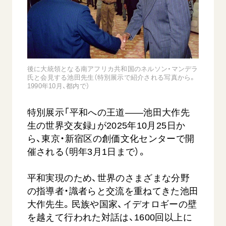
音楽活動
友人葬
初代会長・牧口常三郎先生
座談会御書ｅ講義
創価学会 社会憲章
関連リンク
展示活動
彼岸
第2代会長・戸田城聖先生
小説『新・人間革命』『人間革命』要旨
組織・機構
教育本部の活動
創価学会総本部
第3代会長・池田大作先生
御書検索［新版］
会長・理事長・各部長の紹介
ご意見
図書贈呈
墓地公園・納骨堂
沿革
後に大統領となる南アフリカ共和国のネルソン・マンデラ
ご利用にあたって
聖教電子版
氏と会見する池田先生（特別展示で紹介される写真から。
略年表
1990年10月、都内で）
聖教ブックストア
入会について
特別展示「平和への王道――池田大作先
soka youth media
関連団体
生の世界交友録」が2025年10月25日か
Soka Gakkai グローバルサイト
道府県中心会館
ら、東京・新宿区の創価文化センターで開
SGIピースサイト
催される（明年3月1日まで）。
SOKA PICKS
平和実現のため、世界のさまざまな分野
すべて見る
の指導者・識者らと交流を重ねてきた池田
大作先生。民族や国家、イデオロギーの壁
を越えて行われた対話は、1600回以上に