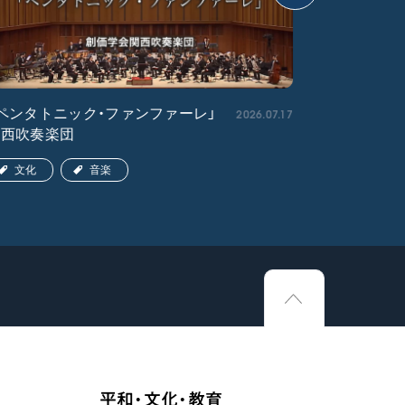
2026.07.17
ペンタトニック・ファンファーレ」
「エル・ク
関西吹奏楽団
ア吹奏楽団
文化
音楽
文化
平和・文化・教育