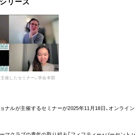
シリーズ
音楽活動
展示活動
教育本部の活動
図書贈呈
＜関連リンク＞
創価学会総本部
が主催したセミナー。学会本部
墓地公園・納骨堂
た
聖教電子版
聖教ブックストア
ナルが主催するセミナーが2025年11月18日、オンライ
人間革命』
soka youth media
Soka Gakkai グローバルサイト
SGIピースサイト
ーマクラブの青年の取り組み「フィフティー・パーセント」