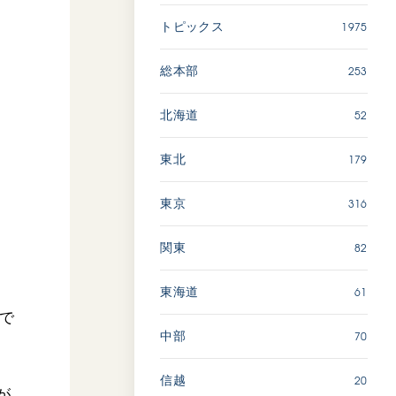
広島
1975
トピックス
「三つの花ことば」 関西吹
253
総本部
奏楽団
2026.07.31
52
北海道
文化
音楽
179
東北
動画
316
東京
82
関東
「ペンタトニック・ファン
ファーレ」 関西吹奏楽団
2026.07.17
61
東海道
ンで
文化
音楽
70
中部
動画
20
信越
が