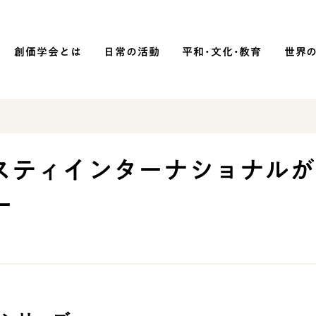
創価学会とは
日常の活動
平和・文化・教育
世界
SOKA P
平和・文化・教育
スティインターナショナルが
「平和の文化」を構築
ー
）
核兵器の廃絶に向け連帯を拡大
「人権文化」「ジェンダー平等」を
促進
「持続可能な開発目標（SDGs）」の
取り組み
人道支援