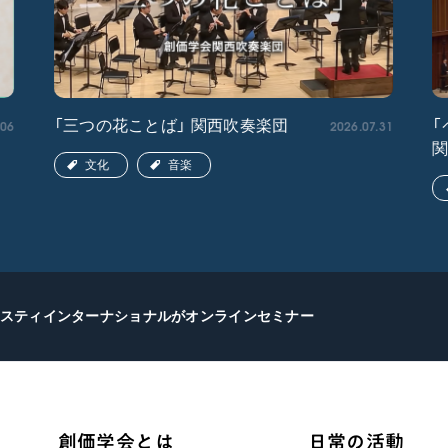
.06
2026.07.31
「三つの花ことば」 関西吹奏楽団
「
文化
音楽
スティインターナショナルがオンラインセミナー
創価学会とは
日常の活動