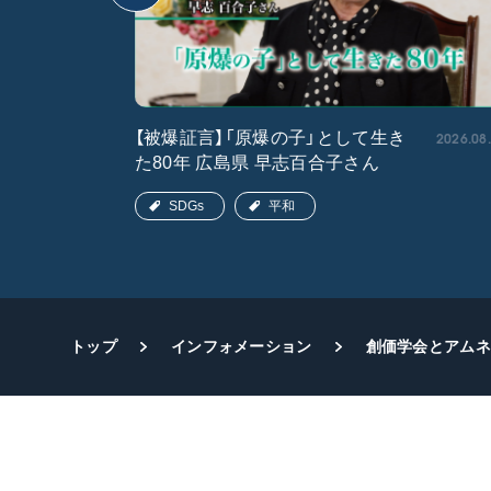
2026.05.15
2026.08
【被爆証言】「原爆の子」として生き
た80年 広島県 早志百合子さん
SDGs
平和
トップ
インフォメーション
創価学会とアムネ