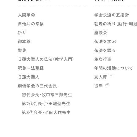
人間革命
学会永遠の五指針
自他共の幸福
朝晩の祈り（勤行・唱題
祈り
座談会
御本尊
仏法を学ぶ
聖典
仏法を語る
日蓮大聖人の仏法（教学入門）
主な行事
釈尊～法華経
年間の活動について
日蓮大聖人
友人葬
創価学会の三代会長
彼岸
初代会長・牧口常三郎先生
第2代会長・戸田城聖先生
第3代会長・池田大作先生