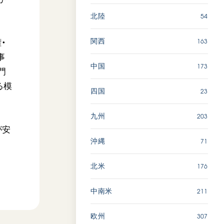
54
北陸
163
関西
・
事
173
中国
門
る模
23
四国
203
九州
が安
71
沖縄
176
北米
211
中南米
307
欧州