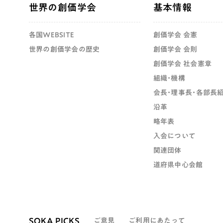
世界の創価学会
基本情報
各国WEBSITE
創価学会 会憲
世界の創価学会の歴史
創価学会 会則
創価学会 社会憲章
組織・機構
会長・理事長・各部長
沿革
略年表
入会について
関連団体
道府県中心会館
SOKA PICKS
ご意見
ご利用にあたって