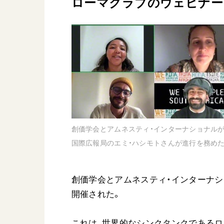
ローマクラブのウェビナー
日蓮大聖人
友人葬
創価学会の三代会長
彼岸
初代会長・牧口常三郎先生
第2代会長・戸田城聖先生
第3代会長・池田大作先生
世界の創価学会
基本情報
創価学会とアムネスティ・インターナショナル
各国ウェブサイト
会員サポート
国際広報局のエミ・ハシモトさんが進行を務め
世界の創価学会の歴史
座談会御書ｅ講義
創価学会とアムネスティ・インターナショ
小説『新・人間革命』『
開催された。
要旨
御書検索［新版］
これは、世界的なシンクタンクであるロ