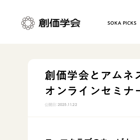
SOKA PICKS
創価学会とは
日常の活動
創価学会とアムネ
人間革命
学会永遠の五指針
オンラインセミナ
自他共の幸福
朝晩の祈り（勤行・唱題
祈り
座談会
公開日：
2025.11.22
御本尊
仏法を学ぶ
聖典
仏法を語る
日蓮大聖人の仏法（教学入門）
主な行事
釈尊～法華経
年間の活動について