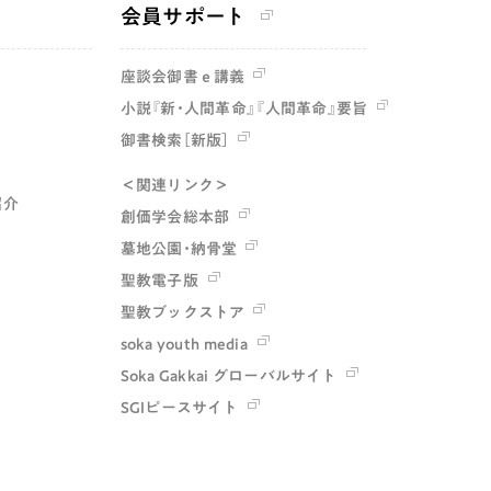
会員サポート
座談会御書ｅ講義
小説『新・人間革命』『人間革命』要旨
御書検索［新版］
＜関連リンク＞
紹介
創価学会総本部
墓地公園・納骨堂
聖教電子版
聖教ブックストア
soka youth media
Soka Gakkai グローバルサイト
SGIピースサイト