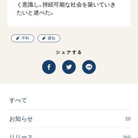
音楽活動
く意識し、持続可能な社会を築いていき
友人葬
初代会長・牧口常三郎先生
座談会御書ｅ講義
創価学会 社会憲章
関連リンク
たいと述べた。
展示活動
彼岸
第2代会長・戸田城聖先生
小説『新・人間革命』『人間革命』要旨
組織・機構
教育本部の活動
創価学会総本部
第3代会長・池田大作先生
御書検索［新版］
会長・理事長・各部長の紹介
ご意見
図書贈呈
墓地公園・納骨堂
平和
愛知
沿革
ご利用にあたって
聖教電子版
略年表
シェアする
聖教ブックストア
入会について
soka youth media
関連団体
Soka Gakkai グローバルサイト
道府県中心会館
SGIピースサイト
すべて
SOKA PICKS
すべて見る
20
お知らせ
269
リリース