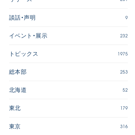
9
談話・声明
232
イベント・展示
1975
トピックス
西
【被爆証言】「原爆の子」として生きた80年
「三つの
広島県 早志百…
2026.07.3
253
総本部
2026.08.06
文化
SDGs
平和
動画
52
北海道
証言
広島
179
東北
316
東京