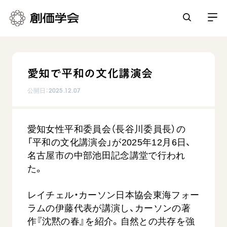
創価学会とは
愛知で平和の文化講演会
人間革命
日常の活動
公開日：
2025.12.07
自他共の幸福
学会永遠の五指針
祈り
平和・文化・教育
愛知女性平和委員会（長谷川委員長）の
朝晩の祈り（勤行・唱題）
御本尊
「平和の文化講演会」が2025年12月6日、
「平和の文化」を構築
座談会
聖典
世界の創価学会
名古屋市の中部池田記念講堂で行われ
核兵器の廃絶に向け連帯を拡大
仏法を学ぶ
た。
日蓮大聖人の仏法（教学入門）
各国ウェブサイト
「人権文化」「ジェンダー平等」を促進
仏法を語る
基本情報
釈尊～法華経
世界の創価学会の歴史
レイチェル・カーソン日本協会東海フォー
「持続可能な開発目標（SDGs）」の取り組み
主な行事
日蓮大聖人
ラムの伊藤代表が講演し、カーソンの著
創価学会 会憲
人道支援
会員サポート
年間の活動について
創価学会の三代会長
作『沈黙の春』を紹介。自然との共存を強
創価学会 会則