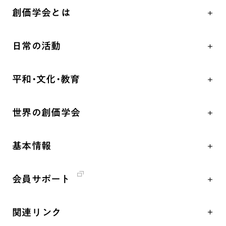
創価学会とは
人間革命
日常の活動
自他共の幸福
学会永遠の五指針
祈り
平和・文化・教育
朝晩の祈り（勤行・唱題）
御本尊
「平和の文化」を構築
座談会
聖典
世界の創価学会
核兵器の廃絶、軍縮に向け連帯を拡大
仏法を学ぶ
日蓮大聖人の仏法（教学入門）
各国WEBSITE
「人権文化」「ジェンダー平等」を促進
仏法を語る
釈尊～法華経
基本情報
世界の創価学会の歴史
「持続可能な開発目標（SDGs）」の取り組み
主な行事
日蓮大聖人
創価学会 会憲
人道支援
年間の活動について
創価学会の三代会長
会員サポート
創価学会 会則
音楽活動
友人葬
初代会長・牧口常三郎先生
座談会御書ｅ講義
創価学会 社会憲章
展示活動
彼岸
第2代会長・戸田城聖先生
関連リンク
小説『新・人間革命』『人間革命』要旨
組織・機構
教育本部の活動