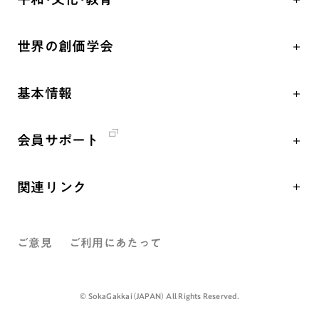
朝晩の祈り（勤行・唱題）
御本尊
「平和の文化」を構築
座談会
聖典
世界の創価学会
核兵器の廃絶、軍縮に向け連帯を拡大
仏法を学ぶ
日蓮大聖人の仏法（教学入門）
各国WEBSITE
「人権文化」「ジェンダー平等」を促進
仏法を語る
釈尊～法華経
基本情報
世界の創価学会の歴史
「持続可能な開発目標（SDGs）」の取り組み
主な行事
日蓮大聖人
創価学会 会憲
人道支援
年間の活動について
創価学会の三代会長
会員サポート
創価学会 会則
音楽活動
友人葬
初代会長・牧口常三郎先生
座談会御書ｅ講義
創価学会 社会憲章
展示活動
彼岸
第2代会長・戸田城聖先生
関連リンク
小説『新・人間革命』『人間革命』要旨
組織・機構
教育本部の活動
第3代会長・池田大作先生
創価学会総本部
御書検索［新版］
会長・理事長・各部長紹介
図書贈呈
ご意見
ご利用にあたって
墓地公園・納骨堂
沿革
聖教電子版
略年表
聖教ブックストア
©️ SokaGakkai（JAPAN） All Rights Reserved.
入会について