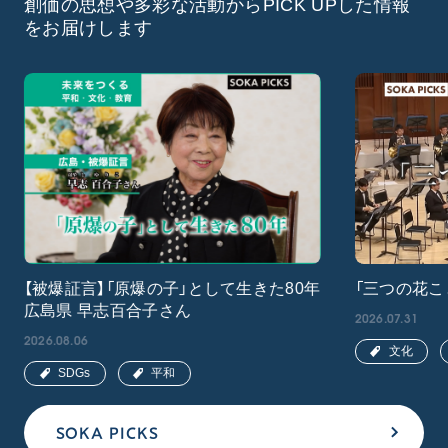
創価の思想や多彩な活動からPICK UPした情報
をお届けします
【被爆証言】「原爆の子」として生きた80年
「三つの花こ
広島県 早志百合子さん
2026.07.31
2026.08.06
文化
SDGs
平和
SOKA PICKS