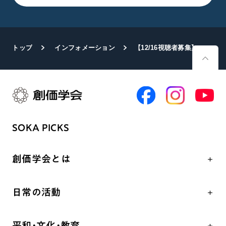
トップ
インフォメーション
【12/16視聴者募集】国際協力NGOセンター主催行事
SOKA PICKS
創価学会とは
人間革命
日常の活動
自他共の幸福
学会永遠の五指針
祈り
平和・文化・教育