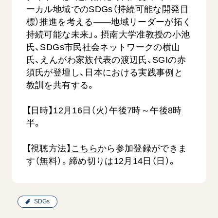
音楽活動
友人葬
ーカル地域でのSDGs（持続可能な開発目
初代会長・牧口常三郎先生
座談会御書ｅ講義
創価学会 社会憲章
関連リンク
展示活動
標）推進を考える――地域リーダーが拓く
彼岸
第2代会長・戸田城聖先生
小説『新・人間革命』『人間革命』要旨
組織・機構
持続可能な未来」。摂南大学准教授の小池
教育本部の活動
創価学会総本部
第3代会長・池田大作先生
御書検索［新版］
氏、SDGs市民社会ネットワークの横山
会長・理事長・各部長の紹介
ご意見
図書贈呈
墓地公園・納骨堂
氏、えんがわ家族代表の渡辺氏、SGIの赤
沿革
ご利用にあたって
須氏が登壇し、日本における実践事例と
聖教電子版
略年表
教訓を共有する。
聖教ブックストア
入会について
soka youth media
【日時】12月16日（火）午後7時～午後8時
関連団体
半。
Soka Gakkai グローバルサイト
道府県中心会館
SGIピースサイト
【視聴方法】
こちら
から参加登録ができま
す（無料）。締め切りは12月14日（日）。
SOKA PICKS
すべて見る
SDGs