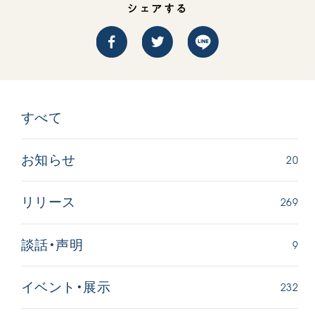
シェアする
すべて
西
【被爆証言】「原爆の子」として生きた80年
「三つの
広島県 早志百…
2026.07.3
20
お知らせ
2026.08.06
文化
SDGs
平和
動画
269
リリース
証言
広島
9
談話・声明
232
イベント・展示