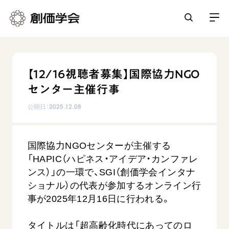
創価学会とは
【12/16視聴者募集】国際協力NGO
人間革命
センター主催行事
日常の活動
自他共の幸福
公開日：
2025.12.08
学会永遠の五指針
祈り
平和・文化・教育
朝晩の祈り（勤行・唱題）
御本尊
国際協力NGOセンターが主催する
「平和の文化」を構築
座談会
聖典
世界の創価学会
「HAPIC（ハピネス・アイデア・カンファレ
核兵器の廃絶に向け連帯を拡大
仏法を学ぶ
日蓮大聖人の仏法（教学入門）
ンス）」の一環で、SGI（創価学会インタナ
各国ウェブサイト
「人権文化」「ジェンダー平等」を促進
仏法を語る
ショナル）の代表が参加するオンライン行
基本情報
釈尊～法華経
世界の創価学会の歴史
事が2025年12月16日に行われる。
「持続可能な開発目標（SDGs）」の取り組み
主な行事
日蓮大聖人
創価学会 会憲
人道支援
会員サポート
年間の活動について
創価学会の三代会長
タイトルは「超高齢化時代にあってのロ
創価学会 会則