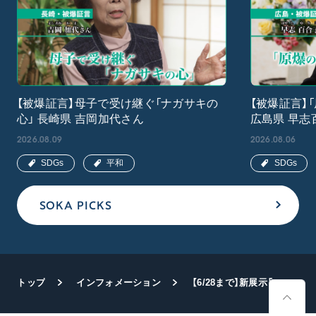
【被爆証言】母子で受け継ぐ「ナガサキの
【被爆証言】
心」 長崎県 吉岡加代さん
広島県 早志
2026.08.09
2026.08.06
SDGs
平和
SDGs
SOKA PICKS
トップ
インフォメーション
【6/28まで】新展示「わたしから始まる防災・減災」が神戸・関西国際文化センターで開幕