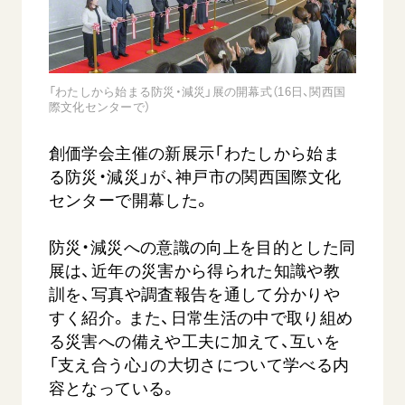
音楽活動
友人葬
初代会長・牧口常三郎先生
座談会御書ｅ講義
創価学会 社会憲章
関連リンク
展示活動
彼岸
第2代会長・戸田城聖先生
小説『新・人間革命』『人間革命』要旨
組織・機構
教育本部の活動
創価学会総本部
第3代会長・池田大作先生
御書検索［新版］
会長・理事長・各部長の紹介
「わたしから始まる防災・減災」展の開幕式（16日、関西国
ご意見
図書贈呈
際文化センターで）
墓地公園・納骨堂
沿革
ご利用にあたって
聖教電子版
略年表
創価学会主催の新展示「わたしから始ま
聖教ブックストア
る防災・減災」が、神戸市の関西国際文化
入会について
センターで開幕した。
soka youth media
関連団体
Soka Gakkai グローバルサイト
道府県中心会館
防災・減災への意識の向上を目的とした同
SGIピースサイト
展は、近年の災害から得られた知識や教
訓を、写真や調査報告を通して分かりや
SOKA PICKS
すく紹介。また、日常生活の中で取り組め
すべて見る
る災害への備えや工夫に加えて、互いを
「支え合う心」の大切さについて学べる内
容となっている。