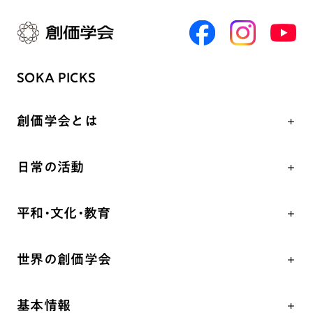
SOKA PICKS
創価学会とは
人間革命
日常の活動
自他共の幸福
学会永遠の五指針
祈り
平和・文化・教育
朝晩の祈り（勤行・唱題）
御本尊
「平和の文化」を構築
座談会
聖典
世界の創価学会
核兵器の廃絶、軍縮に向け連帯を拡大
仏法を学ぶ
日蓮大聖人の仏法（教学入門）
各国WEBSITE
「人権文化」「ジェンダー平等」を促進
仏法を語る
釈尊～法華経
基本情報