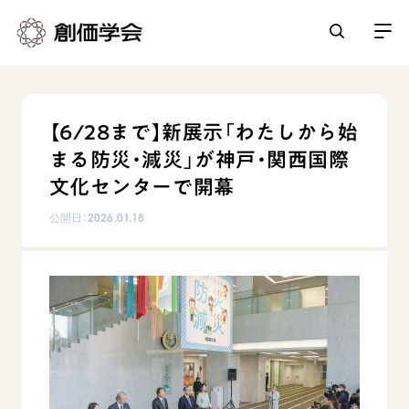
創価学会とは
【6/28まで】新展示「わたしから始
人間革命
まる防災・減災」が神戸・関西国際
日常の活動
自他共の幸福
文化センターで開幕
学会永遠の五指針
祈り
公開日：
2026.01.18
平和・文化・教育
朝晩の祈り（勤行・唱題）
御本尊
「平和の文化」を構築
座談会
聖典
世界の創価学会
核兵器の廃絶に向け連帯を拡大
仏法を学ぶ
日蓮大聖人の仏法（教学入門）
各国ウェブサイト
「人権文化」「ジェンダー平等」を促進
仏法を語る
基本情報
釈尊～法華経
世界の創価学会の歴史
「持続可能な開発目標（SDGs）」の取り組み
主な行事
日蓮大聖人
創価学会 会憲
人道支援
会員サポート
年間の活動について
創価学会の三代会長
創価学会 会則