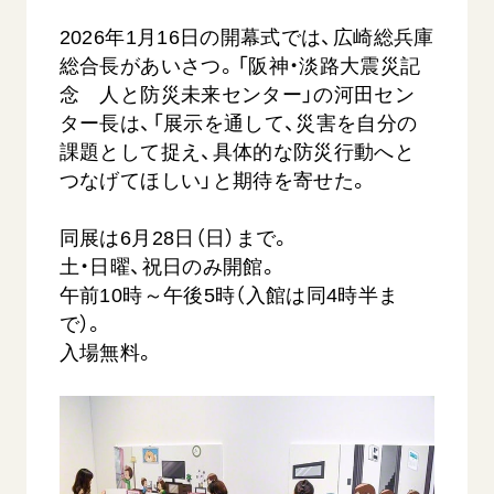
2026年1月16日の開幕式では、広崎総兵庫
総合長があいさつ。「阪神・淡路大震災記
念 人と防災未来センター」の河田セン
ター長は、「展示を通して、災害を自分の
課題として捉え、具体的な防災行動へと
つなげてほしい」と期待を寄せた。
【被爆証言】母子で受け継ぐ「ナガサキの
【被爆証
心」 長崎県 吉岡加…
広島県 
同展は6月28日（日）まで。
土・日曜、祝日のみ開館。
2026.08.09
2026.08.0
午前10時～午後5時（入館は同4時半ま
SDGs
平和
動画
SDG
で）。
証言
長崎
証言
入場無料。