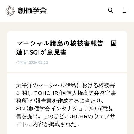
創価学会とは
マーシャル諸島の核被害報告 国
人間革命
連にSGIが意見書
日常の活動
自他共の幸福
公開日：
2026.02.22
学会永遠の五指針
祈り
平和・文化・教育
朝晩の祈り（勤行・唱題）
御本尊
太平洋のマーシャル諸島における核被害
「平和の文化」を構築
座談会
聖典
世界の創価学会
に関してOHCHR（国連人権高等弁務官事
核兵器の廃絶に向け連帯を拡大
仏法を学ぶ
日蓮大聖人の仏法（教学入門）
務所）が報告書を作成するに当たり、
各国ウェブサイト
「人権文化」「ジェンダー平等」を促進
仏法を語る
SGI（創価学会インタナショナル）が意見
基本情報
釈尊～法華経
世界の創価学会の歴史
書を提出。このほど、OHCHRのウェブサ
「持続可能な開発目標（SDGs）」の取り組み
主な行事
日蓮大聖人
創価学会 会憲
イトに内容が掲載された。
人道支援
会員サポート
年間の活動について
創価学会の三代会長
創価学会 会則