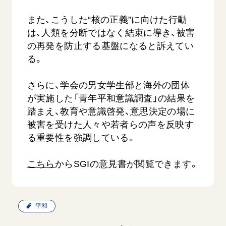
また、こうした“核の正義”に向けた行動
は、人類を分断ではなく結束に導き、被害
の再発を防止する基盤になると訴えてい
る。
さらに、学会の男女学生部と海外の団体
西
【被爆証言】「原爆の子」として生きた80年
「三つの
が実施した「青年平和意識調査」の結果を
広島県 早志百…
踏まえ、教育や意識啓発、意思決定の場に
2026.07.3
2026.08.06
被害を受けた人々や若者らの声を反映す
文化
る重要性を強調している。
SDGs
平和
動画
証言
広島
こちら
からSGIの意見書が閲覧できます。
平和