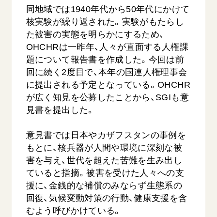
音楽活動
友人葬
同地域では1940年代から50年代にかけて
初代会長・牧口常三郎先生
座談会御書ｅ講義
創価学会 社会憲章
関連リンク
展示活動
核実験が繰り返された。実験がもたらし
彼岸
第2代会長・戸田城聖先生
小説『新・人間革命』『人間革命』要旨
組織・機構
た被害の実態を明らかにするため、
教育本部の活動
創価学会総本部
第3代会長・池田大作先生
御書検索［新版］
OHCHRは一昨年、人々が直面する人権課
会長・理事長・各部長の紹介
ご意見
図書贈呈
墓地公園・納骨堂
題について報告書を作成した。今回は前
沿革
ご利用にあたって
回に続く2度目で、本年の国連人権理事会
聖教電子版
略年表
に提出される予定となっている。OHCHR
聖教ブックストア
が広く知見を公募したことから、SGIも意
入会について
soka youth media
見書を提出した。
関連団体
Soka Gakkai グローバルサイト
道府県中心会館
意見書では日本やカザフスタンの事例を
SGIピースサイト
もとに、核兵器が人間や環境に深刻な被
害を与え、世代を超えた苦難を生み出し
SOKA PICKS
すべて見る
ていると指摘。被害を受けた人々への支
援に、金銭的な補償のみならず生態系の
回復、気候変動対策の行動、健康支援を含
むよう呼びかけている。