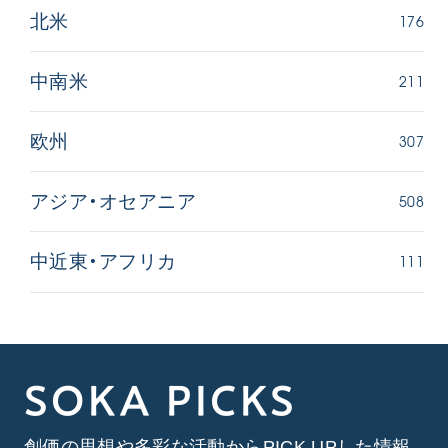
176
北米
211
中南米
307
欧州
508
アジア・オセアニア
111
中近東・アフリカ
SOKA PICKS
創価の思想や多彩な活動からPICK UPした情報