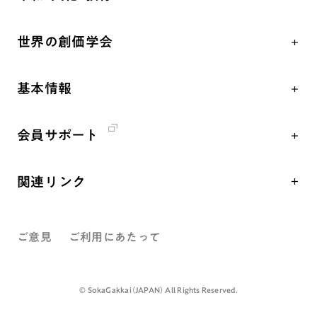
朝晩の祈り（勤行・唱題）
御本尊
「平和の文化」を構築
座談会
聖典
世界の創価学会
核兵器の廃絶、軍縮に向け連帯を拡大
仏法を学ぶ
日蓮大聖人の仏法（教学入門）
各国WEBSITE
「人権文化」「ジェンダー平等」を促進
仏法を語る
釈尊～法華経
基本情報
世界の創価学会の歴史
「持続可能な開発目標（SDGs）」の取り組み
主な行事
日蓮大聖人
創価学会 会憲
人道支援
年間の活動について
創価学会の三代会長
会員サポート
創価学会 会則
音楽活動
友人葬
初代会長・牧口常三郎先生
座談会御書ｅ講義
創価学会 社会憲章
展示活動
彼岸
第2代会長・戸田城聖先生
関連リンク
小説『新・人間革命』『人間革命』要旨
組織・機構
教育本部の活動
第3代会長・池田大作先生
創価学会総本部
御書検索［新版］
会長・理事長・各部長紹介
図書贈呈
ご意見
ご利用にあたって
墓地公園・納骨堂
沿革
聖教電子版
略年表
聖教ブックストア
©️ SokaGakkai（JAPAN） All Rights Reserved.
入会について
soka youth media