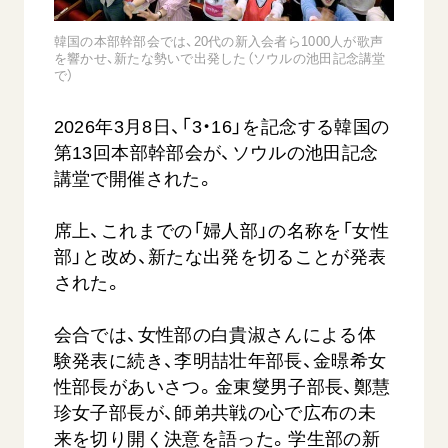
音楽活動
友人葬
初代会長・牧口常三郎先生
座談会御書ｅ講義
創価学会 社会憲章
関連リンク
韓国の本部幹部会では、20代の新入会者ら1000人が歌声
展示活動
彼岸
第2代会長・戸田城聖先生
小説『新・人間革命』『人間革命』要旨
を響かせ、新たな勢いで出発した（ソウルの池田記念講堂
組織・機構
で）
教育本部の活動
創価学会総本部
第3代会長・池田大作先生
御書検索［新版］
会長・理事長・各部長の紹介
ご意見
図書贈呈
墓地公園・納骨堂
2026年3月8日、「3・16」を記念する韓国の
沿革
ご利用にあたって
第13回本部幹部会が、ソウルの池田記念
聖教電子版
略年表
講堂で開催された。
聖教ブックストア
入会について
soka youth media
席上、これまでの「婦人部」の名称を「女性
関連団体
部」と改め、新たな出発を切ることが発表
Soka Gakkai グローバルサイト
道府県中心会館
された。
SGIピースサイト
SOKA PICKS
会合では、女性部の白貴淑さんによる体
すべて見る
験発表に続き、李明喆壮年部長、金暻希女
性部長があいさつ。金東燮男子部長、鄭慧
珍女子部長が、師弟共戦の心で広布の未
来を切り開く決意を語った。学生部の新