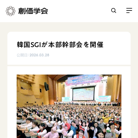
創価学会とは
韓国SGIが本部幹部会を開催
人間革命
日常の活動
公開日：
2026.03.28
自他共の幸福
学会永遠の五指針
祈り
平和・文化・教育
朝晩の祈り（勤行・唱題）
御本尊
「平和の文化」を構築
座談会
聖典
世界の創価学会
核兵器の廃絶に向け連帯を拡大
仏法を学ぶ
日蓮大聖人の仏法（教学入門）
各国ウェブサイト
「人権文化」「ジェンダー平等」を促進
仏法を語る
基本情報
釈尊～法華経
世界の創価学会の歴史
「持続可能な開発目標（SDGs）」の取り組み
主な行事
日蓮大聖人
創価学会 会憲
人道支援
会員サポート
年間の活動について
創価学会の三代会長
創価学会 会則