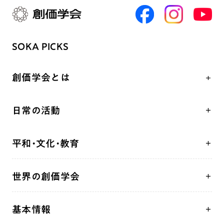
SOKA PICKS
創価学会とは
人間革命
日常の活動
自他共の幸福
学会永遠の五指針
祈り
平和・文化・教育
朝晩の祈り（勤行・唱題）
御本尊
「平和の文化」を構築
座談会
聖典
世界の創価学会
核兵器の廃絶、軍縮に向け連帯を拡大
仏法を学ぶ
日蓮大聖人の仏法（教学入門）
各国WEBSITE
「人権文化」「ジェンダー平等」を促進
仏法を語る
釈尊～法華経
基本情報
世界の創価学会の歴史
「持続可能な開発目標（SDGs）」の取り組み
主な行事
日蓮大聖人