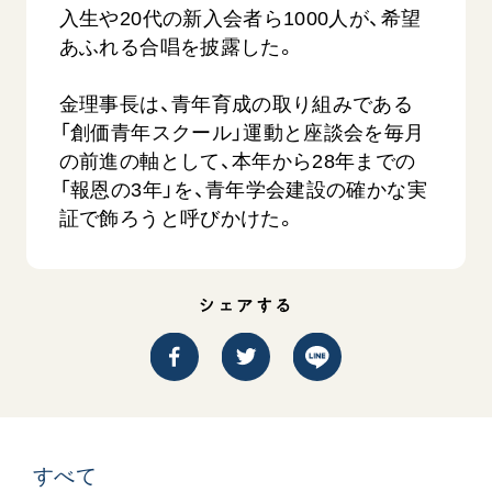
入生や20代の新入会者ら1000人が、希望
あふれる合唱を披露した。
金理事長は、青年育成の取り組みである
「創価青年スクール」運動と座談会を毎月
の前進の軸として、本年から28年までの
「報恩の3年」を、青年学会建設の確かな実
吹
「三つの花ことば」 関西吹奏楽団
「ペンタ
証で飾ろうと呼びかけた。
吹奏楽
2026.07.31
2026.07.1
文化
音楽
動画
シェアする
文化
すべて