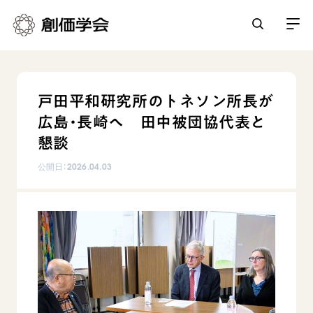
創価学会とは
戸田平和研究所のトネソン所長が
人間革命
広島・長崎へ 田中被団協代表と
日常の活動
自他共の幸福
懇談
学会永遠の五指針
祈り
公開日：
2026.04.03
平和・文化・教育
朝晩の祈り（勤行・唱題）
御本尊
「平和の文化」を構築
座談会
聖典
世界の創価学会
核兵器の廃絶に向け連帯を拡大
仏法を学ぶ
日蓮大聖人の仏法（教学入門）
各国ウェブサイト
「人権文化」「ジェンダー平等」を促進
仏法を語る
基本情報
釈尊～法華経
世界の創価学会の歴史
「持続可能な開発目標（SDGs）」の取り組み
主な行事
日蓮大聖人
創価学会 会憲
人道支援
会員サポート
年間の活動について
創価学会の三代会長
創価学会 会則