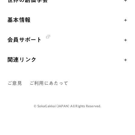
世界の創価学会
核兵器の廃絶、軍縮に向け連帯を拡大
仏法を学ぶ
日蓮大聖人の仏法（教学入門）
各国WEBSITE
「人権文化」「ジェンダー平等」を促進
仏法を語る
釈尊～法華経
基本情報
世界の創価学会の歴史
「持続可能な開発目標（SDGs）」の取り組み
主な行事
日蓮大聖人
創価学会 会憲
人道支援
年間の活動について
創価学会の三代会長
会員サポート
創価学会 会則
音楽活動
友人葬
初代会長・牧口常三郎先生
座談会御書ｅ講義
創価学会 社会憲章
展示活動
彼岸
第2代会長・戸田城聖先生
関連リンク
小説『新・人間革命』『人間革命』要旨
組織・機構
教育本部の活動
第3代会長・池田大作先生
創価学会総本部
御書検索［新版］
会長・理事長・各部長紹介
図書贈呈
ご意見
ご利用にあたって
墓地公園・納骨堂
沿革
聖教電子版
略年表
聖教ブックストア
©️ SokaGakkai（JAPAN） All Rights Reserved.
入会について
soka youth media
関連団体
Soka Gakkai グローバルサイト
道府県中心会館