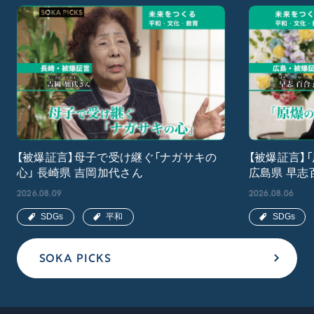
【被爆証言】母子で受け継ぐ「ナガサキの
【被爆証言】
心」 長崎県 吉岡加代さん
広島県 早志
2026.08.09
2026.08.06
SDGs
平和
SDGs
SOKA PICKS