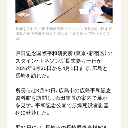
音楽活動
友人葬
初代会長・牧口常三郎先生
座談会御書ｅ講義
創価学会 社会憲章
関連リンク
展示活動
彼岸
第2代会長・戸田城聖先生
小説『新・人間革命』『人間革命』要旨
組織・機構
教育本部の活動
創価学会総本部
第3代会長・池田大作先生
御書検索［新版］
会長・理事長・各部長の紹介
長崎を訪れた戸田平和研究所のトネソン所長㊥が、日本被
ご意見
図書贈呈
団協の田中代表委員㊧と核なき世界を巡って語り合う（1
墓地公園・納骨堂
沿革
日）
ご利用にあたって
聖教電子版
略年表
戸田記念国際平和研究所（東京・新宿区）の
聖教ブックストア
入会について
スタイン・トネソン所長夫妻ら一行が
soka youth media
関連団体
2026年3月30日から4月1日まで、広島と
Soka Gakkai グローバルサイト
長崎を訪れた。
道府県中心会館
SGIピースサイト
所長らは3月30日、広島市の広島平和記念
SOKA PICKS
資料館を訪問し、石田館長の案内で展示
すべて見る
を見学。平和記念公園で原爆死没者慰霊
碑に献花した。
翌31日には、長崎市の長崎原爆資料館を