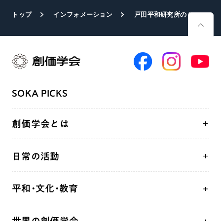
トップ
インフォメーション
戸田平和研究所のトネソン所長が広島・長崎へ 田中被団協代表と懇談
SOKA PICKS
創価学会とは
人間革命
日常の活動
自他共の幸福
学会永遠の五指針
祈り
平和・文化・教育
朝晩の祈り（勤行・唱題）
御本尊
「平和の文化」を構築
座談会
聖典