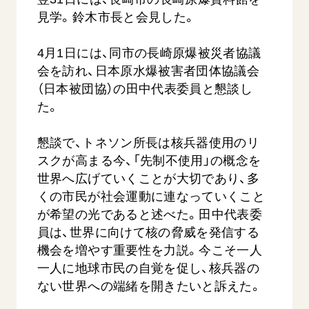
見学。鈴木市長と会見した。
4月1日には、同市の長崎原爆被災者協議
会を訪れ、日本原水爆被害者団体協議会
（日本被団協）の田中代表委員と懇談し
た。
【被爆証言】母子で受け継ぐ「ナガサキの
【被爆証
懇談で、トネソン所長は核兵器使用のリ
心」 長崎県 吉岡加…
広島県 
スクが高まる今、「先制不使用」の概念を
2026.08.09
2026.08.0
世界へ広げていくことが大切であり、多
SDGs
平和
動画
SDG
くの市民が社会運動に連なっていくこと
が希望の光であると述べた。田中代表委
証言
長崎
証言
員は、世界に向けて核の脅威を発信する
機会を増やす重要性を力説。今こそ一人
一人に地球市民の自覚を促し、核兵器の
ない世界への端緒を開きたいと訴えた。