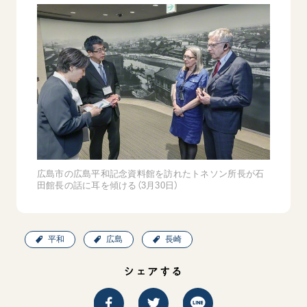
広島市の広島平和記念資料館を訪れたトネソン所長が石
田館長の話に耳を傾ける（3月30日）
平和
広島
長崎
シェアする