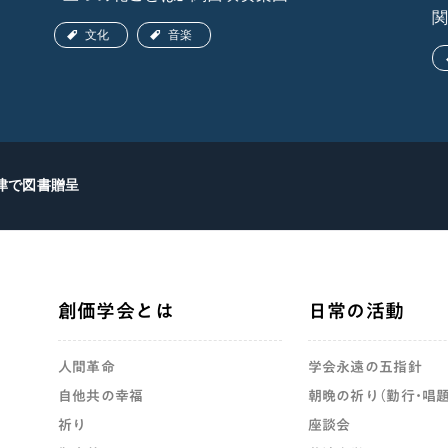
文化
音楽
津で図書贈呈
創価学会とは
日常の活動
人間革命
学会永遠の五指針
自他共の幸福
朝晩の祈り（勤行・唱題
祈り
座談会