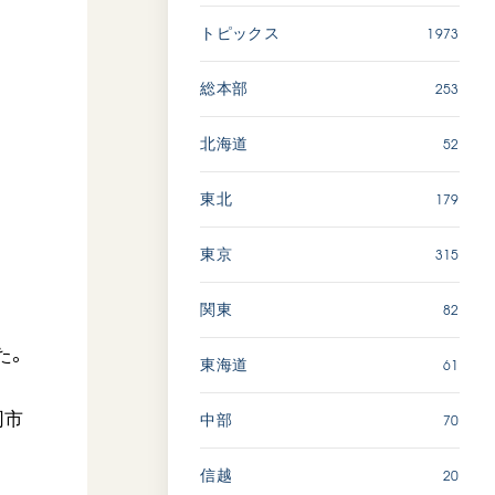
広島
1973
トピックス
「三つの花ことば」 関西吹
253
総本部
奏楽団
2026.07.31
52
北海道
文化
音楽
179
東北
動画
315
東京
82
関東
「ペンタトニック・ファン
ファーレ」 関西吹奏楽団
た。
2026.07.17
61
東海道
文化
音楽
同市
70
中部
動画
20
信越