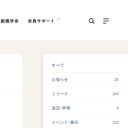
の創価学会
会員サポート
ICKS
すべて見る
すべて
20
お知らせ
【被爆証言】「原爆の子」と
して生きた80年 広島県 早
269
リリース
志百…
2026.08.06
9
談話・声明
SDGs
平和
動画
証言
232
イベント・展示