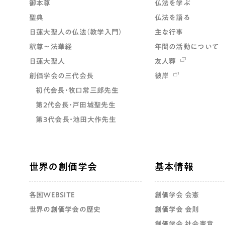
御本尊
仏法を学ぶ
聖典
仏法を語る
日蓮大聖人の仏法（教学入門）
主な行事
釈尊～法華経
年間の活動について
日蓮大聖人
友人葬
創価学会の三代会長
彼岸
初代会長・牧口常三郎先生
第2代会長・戸田城聖先生
第3代会長・池田大作先生
世界の創価学会
基本情報
各国WEBSITE
創価学会 会憲
世界の創価学会の歴史
創価学会 会則
創価学会 社会憲章