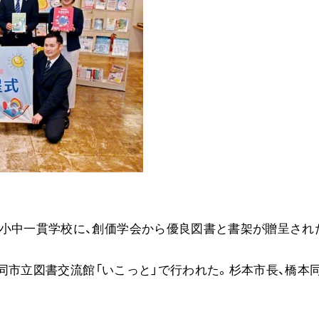
音楽活動
展示活動
教育本部の活動
図書贈呈
＜関連リンク＞
創価学会総本部
墓地公園・納骨堂
聖教電子版
小中一貫学校に、創価学会から優良図書と書架が贈呈され
聖教ブックストア
人間革命』
soka youth media
日、同市立図書交流館「いこっと」で行われた。杉本市長、橋本
Soka Gakkai グローバルサイト
SGIピースサイト