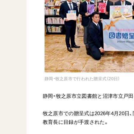
日蓮大聖人
友人葬
創価学会の三代会長
彼岸
初代会長・牧口常三郎先生
第2代会長・戸田城聖先生
第3代会長・池田大作先生
世界の創価学会
基本情報
静岡・牧之原市で行われた贈呈式（20日）
各国ウェブサイト
会員サポート
世界の創価学会の歴史
静岡・牧之原市立図書館と沼津市立戸田
座談会御書ｅ講義
小説『新・人間革命』『
牧之原市での贈呈式は2026年4月20
要旨
教育長に目録が手渡された。
御書検索［新版］