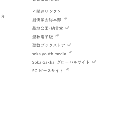
＜関連リンク＞
紹介
創価学会総本部
墓地公園・納骨堂
聖教電子版
聖教ブックストア
soka youth media
Soka Gakkai グローバルサイト
SGIピースサイト