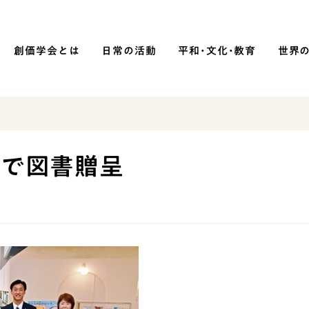
創価学会とは
日常の活動
平和・文化・教育
世界
SOKA P
平和・文化・教育
津で図書贈呈
「平和の文化」を構築
）
核兵器の廃絶に向け連帯を拡大
「人権文化」「ジェンダー平等」を
促進
「持続可能な開発目標（SDGs）」の
取り組み
人道支援