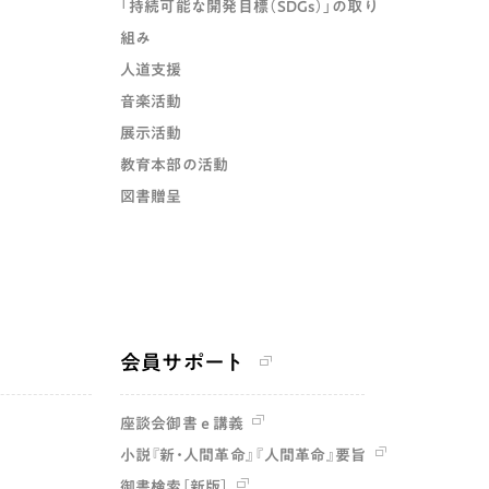
「持続可能な開発目標（SDGs）」の取り
組み
人道支援
音楽活動
展示活動
教育本部の活動
図書贈呈
会員サポート
座談会御書ｅ講義
小説『新・人間革命』『人間革命』要旨
御書検索［新版］