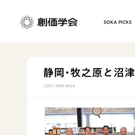
SOKA PICKS
創価学会とは
日常の活動
静岡・牧之原と沼
人間革命
学会永遠の五指針
公開日：
2026.04.26
自他共の幸福
朝晩の祈り（勤行・唱題
祈り
座談会
御本尊
仏法を学ぶ
聖典
仏法を語る
日蓮大聖人の仏法（教学入門）
主な行事
釈尊～法華経
年間の活動について