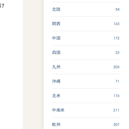
け
54
北陸
163
関西
172
中国
23
四国
203
九州
71
沖縄
176
北米
211
中南米
307
欧州