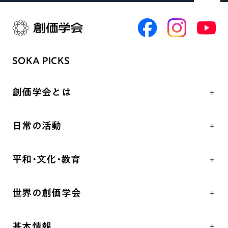
SOKA PICKS
創価学会とは
人間革命
日常の活動
自他共の幸福
学会永遠の五指針
祈り
平和・文化・教育
朝晩の祈り（勤行・唱題）
御本尊
「平和の文化」を構築
座談会
聖典
世界の創価学会
核兵器の廃絶、軍縮に向け連帯を拡大
仏法を学ぶ
日蓮大聖人の仏法（教学入門）
各国WEBSITE
「人権文化」「ジェンダー平等」を促進
仏法を語る
釈尊～法華経
基本情報