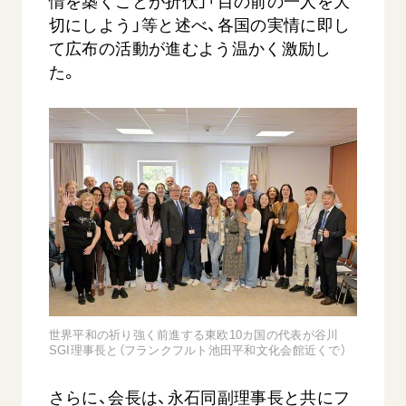
情を築くことが折伏」「目の前の一人を大
切にしよう」等と述べ、各国の実情に即し
て広布の活動が進むよう温かく激励し
た。
西
【被爆証言】「原爆の子」として生きた80年
「三つの
広島県 早志百…
2026.07.3
2026.08.06
文化
SDGs
平和
動画
証言
広島
世界平和の祈り強く前進する東欧10カ国の代表が谷川
SGI理事長と（フランクフルト池田平和文化会館近くで）
さらに、会長は、永石同副理事長と共にフ