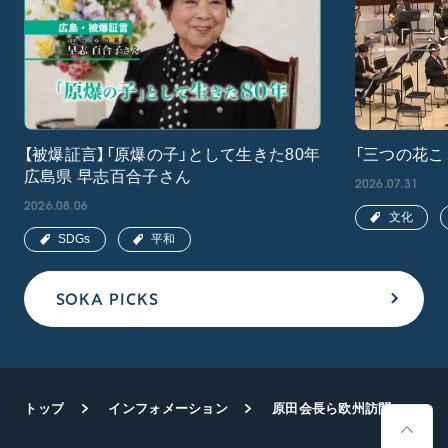
【被爆証言】「原爆の子」として生きた80年
「三つの花こ
広島県 早志百合子さん
2026.07.31
2026.08.06
文化
SDGs
平和
SOKA PICKS
トップ
インフォメーション
原田会長ら欧州訪問団がオランダ、ドイツの友を激励