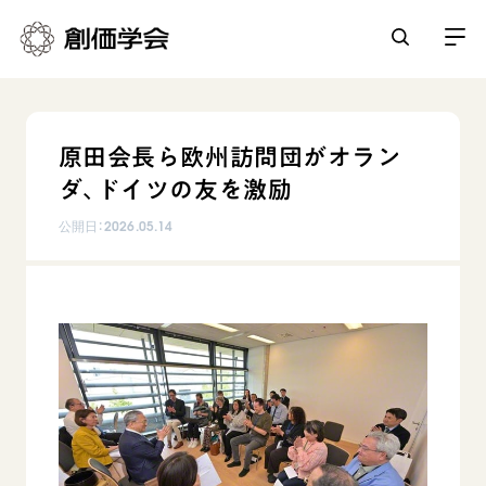
創価学会とは
原田会長ら欧州訪問団がオラン
人間革命
ダ、ドイツの友を激励
日常の活動
自他共の幸福
公開日：
2026.05.14
学会永遠の五指針
祈り
平和・文化・教育
朝晩の祈り（勤行・唱題）
御本尊
「平和の文化」を構築
座談会
聖典
世界の創価学会
核兵器の廃絶に向け連帯を拡大
仏法を学ぶ
日蓮大聖人の仏法（教学入門）
各国ウェブサイト
「人権文化」「ジェンダー平等」を促進
仏法を語る
基本情報
釈尊～法華経
世界の創価学会の歴史
「持続可能な開発目標（SDGs）」の取り組み
主な行事
日蓮大聖人
創価学会 会憲
人道支援
会員サポート
年間の活動について
創価学会の三代会長
創価学会 会則