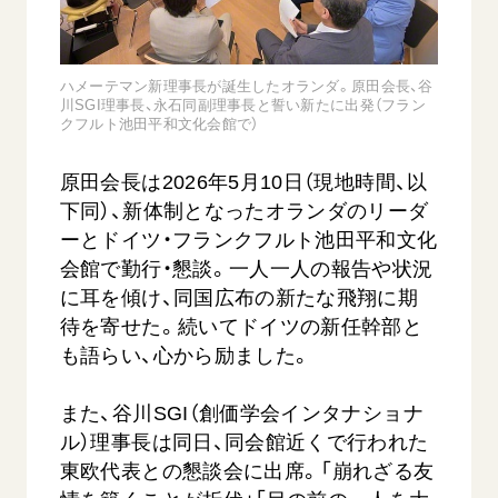
音楽活動
友人葬
初代会長・牧口常三郎先生
座談会御書ｅ講義
創価学会 社会憲章
関連リンク
展示活動
彼岸
第2代会長・戸田城聖先生
小説『新・人間革命』『人間革命』要旨
組織・機構
教育本部の活動
ハメーテマン新理事長が誕生したオランダ。原田会長、谷
創価学会総本部
第3代会長・池田大作先生
御書検索［新版］
川SGI理事長、永石同副理事長と誓い新たに出発（フラン
会長・理事長・各部長の紹介
ご意見
図書贈呈
クフルト池田平和文化会館で）
墓地公園・納骨堂
沿革
ご利用にあたって
聖教電子版
原田会長は2026年5月10日（現地時間、以
略年表
聖教ブックストア
下同）、新体制となったオランダのリーダ
入会について
ーとドイツ・フランクフルト池田平和文化
soka youth media
関連団体
会館で勤行・懇談。一人一人の報告や状況
Soka Gakkai グローバルサイト
に耳を傾け、同国広布の新たな飛翔に期
道府県中心会館
SGIピースサイト
待を寄せた。続いてドイツの新任幹部と
も語らい、心から励ました。
SOKA PICKS
すべて見る
また、谷川SGI（創価学会インタナショナ
ル）理事長は同日、同会館近くで行われた
東欧代表との懇談会に出席。「崩れざる友