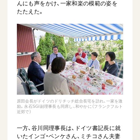
んにも声をかけ、一家和楽の模範の姿を
たたえた。
原田会長がドイツのドリチッチ総合長宅を訪れ、一家を激
励。永石SGI副理事長も同席し、和やかに（フランクフルト
近郊で）
一方、谷川同理事長は、ドイツ書記長に就
いたインゴ・ペンケさん、ミチコさん夫妻