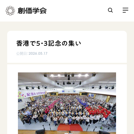
創価学会とは
香港で5・3記念の集い
人間革命
日常の活動
公開日：
2026.05.17
自他共の幸福
学会永遠の五指針
祈り
平和・文化・教育
朝晩の祈り（勤行・唱題）
御本尊
「平和の文化」を構築
座談会
聖典
世界の創価学会
核兵器の廃絶に向け連帯を拡大
仏法を学ぶ
日蓮大聖人の仏法（教学入門）
各国ウェブサイト
「人権文化」「ジェンダー平等」を促進
仏法を語る
基本情報
釈尊～法華経
世界の創価学会の歴史
「持続可能な開発目標（SDGs）」の取り組み
主な行事
日蓮大聖人
創価学会 会憲
人道支援
会員サポート
年間の活動について
創価学会の三代会長
創価学会 会則