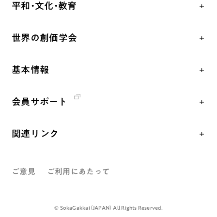
祈り
平和・文化・教育
朝晩の祈り（勤行・唱題）
御本尊
「平和の文化」を構築
座談会
聖典
世界の創価学会
核兵器の廃絶、軍縮に向け連帯を拡大
仏法を学ぶ
日蓮大聖人の仏法（教学入門）
各国WEBSITE
「人権文化」「ジェンダー平等」を促進
仏法を語る
釈尊～法華経
基本情報
世界の創価学会の歴史
「持続可能な開発目標（SDGs）」の取り組み
主な行事
日蓮大聖人
創価学会 会憲
人道支援
年間の活動について
創価学会の三代会長
会員サポート
創価学会 会則
音楽活動
友人葬
初代会長・牧口常三郎先生
座談会御書ｅ講義
創価学会 社会憲章
展示活動
彼岸
第2代会長・戸田城聖先生
関連リンク
小説『新・人間革命』『人間革命』要旨
組織・機構
教育本部の活動
第3代会長・池田大作先生
創価学会総本部
御書検索［新版］
会長・理事長・各部長紹介
図書贈呈
ご意見
ご利用にあたって
墓地公園・納骨堂
沿革
聖教電子版
略年表
聖教ブックストア
©️ SokaGakkai（JAPAN） All Rights Reserved.
入会について