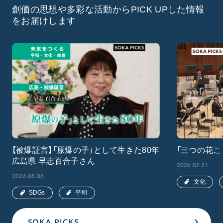
創価の思想や多彩な活動からPICK UPした情報
をお届けします
【被爆証言】「原爆の子」として生きた80年
「三つの花こ
広島県 早志百合子さん
2026.07.31
2026.08.06
文化
SDGs
平和
SOKA PICKS