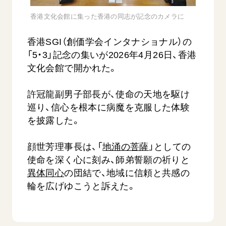
音楽活動
友人葬
初代会長・牧口常三郎先生
座談会御書ｅ講義
創価学会 社会憲章
香港文化会館に集った香港の同志が記念のカメラに
関連リンク
展示活動
彼岸
第2代会長・戸田城聖先生
小説『新・人間革命』『人間革命』要旨
組織・機構
教育本部の活動
香港SGI（創価学会インタナショナル）の
創価学会総本部
第3代会長・池田大作先生
御書検索［新版］
会長・理事長・各部長の紹介
「5・3」記念の集いが2026年4月26日、香港
ご意見
図書贈呈
墓地公園・納骨堂
沿革
文化会館で開かれた。
ご利用にあたって
聖教電子版
略年表
許冠龍副男子部長が、使命の天地を駆け
聖教ブックストア
入会について
巡り、信心を根本に病魔を克服した体験
soka youth media
関連団体
を披露した。
Soka Gakkai グローバルサイト
道府県中心会館
顔世芳理事長は、「
地涌の菩薩
」としての
SGIピースサイト
使命を深く心に刻み、師弟誓願の祈りと
SOKA PICKS
異体同心
の団結で、地域に信頼と共感の
すべて見る
輪を広げゆこうと訴えた。