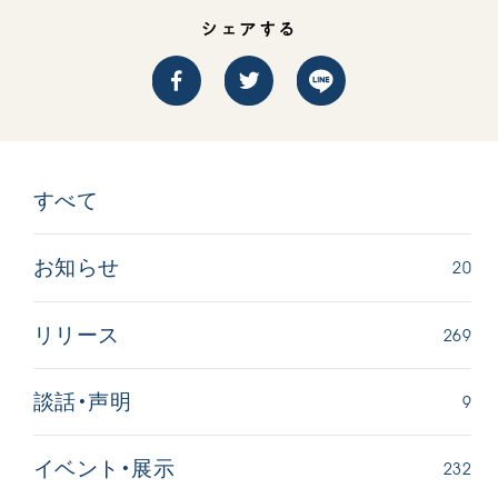
シェアする
すべて
西
【被爆証言】「原爆の子」として生きた80年
「三つの
広島県 早志百…
2026.07.3
20
お知らせ
2026.08.06
文化
SDGs
平和
動画
269
リリース
証言
広島
9
談話・声明
232
イベント・展示