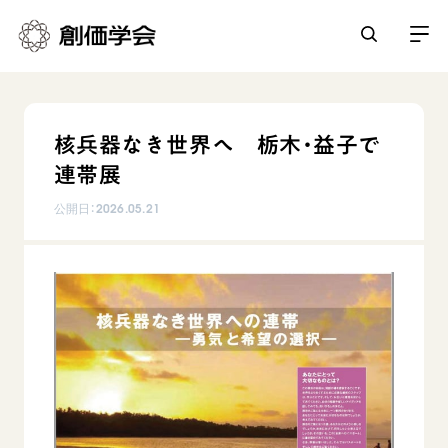
創価学会とは
核兵器なき世界へ 栃木・益子で
人間革命
連帯展
日常の活動
自他共の幸福
公開日：
2026.05.21
学会永遠の五指針
祈り
平和・文化・教育
朝晩の祈り（勤行・唱題）
御本尊
「平和の文化」を構築
座談会
聖典
世界の創価学会
核兵器の廃絶に向け連帯を拡大
仏法を学ぶ
日蓮大聖人の仏法（教学入門）
各国ウェブサイト
「人権文化」「ジェンダー平等」を促進
仏法を語る
基本情報
釈尊～法華経
世界の創価学会の歴史
「持続可能な開発目標（SDGs）」の取り組み
主な行事
日蓮大聖人
創価学会 会憲
人道支援
会員サポート
年間の活動について
創価学会の三代会長
創価学会 会則