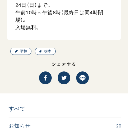
24日（日）まで。
午前10時～午後8時（最終日は同4時閉
場）。
入場無料。
平和
栃木
西
【被爆証言】「原爆の子」として生きた80年
「三つの
広島県 早志百…
2026.07.3
シェアする
2026.08.06
文化
SDGs
平和
動画
証言
広島
すべて
20
お知らせ