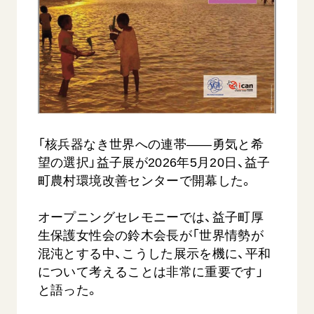
音楽活動
友人葬
初代会長・牧口常三郎先生
座談会御書ｅ講義
創価学会 社会憲章
関連リンク
展示活動
彼岸
第2代会長・戸田城聖先生
小説『新・人間革命』『人間革命』要旨
組織・機構
教育本部の活動
創価学会総本部
第3代会長・池田大作先生
御書検索［新版］
会長・理事長・各部長の紹介
ご意見
図書贈呈
墓地公園・納骨堂
沿革
ご利用にあたって
聖教電子版
略年表
聖教ブックストア
入会について
「核兵器なき世界への連帯――勇気と希
soka youth media
望の選択」益子展が2026年5月20日、益子
関連団体
町農村環境改善センターで開幕した。
Soka Gakkai グローバルサイト
道府県中心会館
SGIピースサイト
オープニングセレモニーでは、益子町厚
SOKA PICKS
生保護女性会の鈴木会長が「世界情勢が
すべて見る
混沌とする中、こうした展示を機に、平和
について考えることは非常に重要です」
と語った。