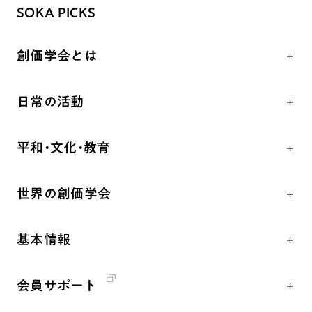
SOKA PICKS
創価学会とは
人間革命
日常の活動
自他共の幸福
学会永遠の五指針
祈り
平和・文化・教育
朝晩の祈り（勤行・唱題）
御本尊
「平和の文化」を構築
座談会
聖典
世界の創価学会
核兵器の廃絶、軍縮に向け連帯を拡大
仏法を学ぶ
日蓮大聖人の仏法（教学入門）
各国WEBSITE
「人権文化」「ジェンダー平等」を促進
仏法を語る
釈尊～法華経
基本情報
世界の創価学会の歴史
「持続可能な開発目標（SDGs）」の取り組み
主な行事
日蓮大聖人
創価学会 会憲
人道支援
年間の活動について
創価学会の三代会長
会員サポート
創価学会 会則
音楽活動
友人葬
初代会長・牧口常三郎先生