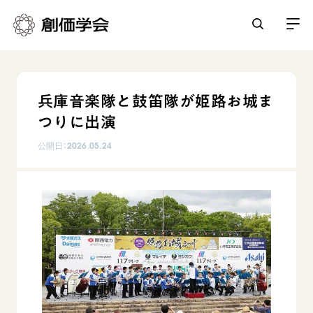
創価学会とは
兵庫音楽隊と鼓笛隊が姫路お城ま
人間革命
つりに出演
日常の活動
自他共の幸福
公開日：
2026.05.24
学会永遠の五指針
祈り
平和・文化・教育
朝晩の祈り（勤行・唱題）
御本尊
「平和の文化」を構築
座談会
聖典
世界の創価学会
核兵器の廃絶に向け連帯を拡大
仏法を学ぶ
日蓮大聖人の仏法（教学入門）
各国ウェブサイト
「人権文化」「ジェンダー平等」を促進
仏法を語る
基本情報
釈尊～法華経
世界の創価学会の歴史
「持続可能な開発目標（SDGs）」の取り組み
主な行事
日蓮大聖人
創価学会 会憲
人道支援
会員サポート
年間の活動について
創価学会の三代会長
創価学会 会則