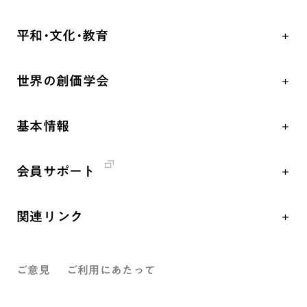
自他共の幸福
学会永遠の五指針
祈り
平和・文化・教育
朝晩の祈り（勤行・唱題）
御本尊
「平和の文化」を構築
座談会
聖典
世界の創価学会
核兵器の廃絶、軍縮に向け連帯を拡大
仏法を学ぶ
日蓮大聖人の仏法（教学入門）
各国WEBSITE
「人権文化」「ジェンダー平等」を促進
仏法を語る
釈尊～法華経
基本情報
世界の創価学会の歴史
「持続可能な開発目標（SDGs）」の取り組み
主な行事
日蓮大聖人
創価学会 会憲
人道支援
年間の活動について
創価学会の三代会長
会員サポート
創価学会 会則
音楽活動
友人葬
初代会長・牧口常三郎先生
座談会御書ｅ講義
創価学会 社会憲章
展示活動
彼岸
第2代会長・戸田城聖先生
関連リンク
小説『新・人間革命』『人間革命』要旨
組織・機構
教育本部の活動
第3代会長・池田大作先生
創価学会総本部
御書検索［新版］
会長・理事長・各部長紹介
図書贈呈
ご意見
ご利用にあたって
墓地公園・納骨堂
沿革
聖教電子版
略年表