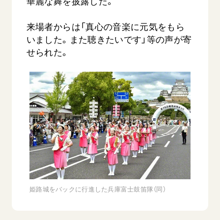
華麗な舞を披露した。
来場者からは「真心の音楽に元気をもら
いました。また聴きたいです」等の声が寄
せられた。
西
【被爆証言】「原爆の子」として生きた80年
「三つの
広島県 早志百…
2026.07.3
2026.08.06
文化
SDGs
平和
動画
証言
広島
姫路城をバックに行進した兵庫富士鼓笛隊（同）