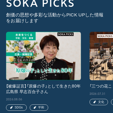
SOKA PICKS
創価の思想や多彩な活動からPICK UPした情報
をお届けします
【被爆証言】「原爆の子」として生きた80年
「三つの花こ
広島県 早志百合子さん
2026.07.31
2026.08.06
文化
SDGs
平和