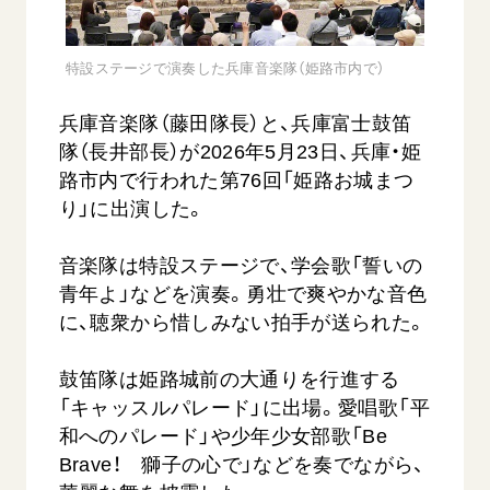
音楽活動
友人葬
初代会長・牧口常三郎先生
座談会御書ｅ講義
創価学会 社会憲章
関連リンク
展示活動
彼岸
第2代会長・戸田城聖先生
小説『新・人間革命』『人間革命』要旨
特設ステージで演奏した兵庫音楽隊（姫路市内で）
組織・機構
教育本部の活動
創価学会総本部
第3代会長・池田大作先生
御書検索［新版］
会長・理事長・各部長の紹介
ご意見
図書贈呈
兵庫音楽隊（藤田隊長）と、兵庫富士鼓笛
墓地公園・納骨堂
沿革
隊（長井部長）が2026年5月23日、兵庫・姫
ご利用にあたって
聖教電子版
路市内で行われた第76回「姫路お城まつ
略年表
聖教ブックストア
り」に出演した。
入会について
soka youth media
関連団体
音楽隊は特設ステージで、学会歌「誓いの
Soka Gakkai グローバルサイト
青年よ」などを演奏。勇壮で爽やかな音色
道府県中心会館
SGIピースサイト
に、聴衆から惜しみない拍手が送られた。
SOKA PICKS
鼓笛隊は姫路城前の大通りを行進する
すべて見る
「キャッスルパレード」に出場。愛唱歌「平
和へのパレード」や少年少女部歌「Be
Brave！ 獅子の心で」などを奏でながら、