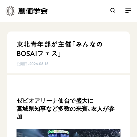
創価学会とは
東北青年部が主催「みんなの
人間革命
BOSAIフェス」
日常の活動
自他共の幸福
公開日：
2026.06.15
学会永遠の五指針
祈り
平和・文化・教育
朝晩の祈り（勤行・唱題）
御本尊
「平和の文化」を構築
座談会
聖典
世界の創価学会
核兵器の廃絶に向け連帯を拡大
仏法を学ぶ
ゼビオアリーナ仙台で盛大に
日蓮大聖人の仏法（教学入門）
各国ウェブサイト
宮城県知事など多数の来賓、友人が参
「人権文化」「ジェンダー平等」を促進
仏法を語る
基本情報
釈尊～法華経
加
世界の創価学会の歴史
「持続可能な開発目標（SDGs）」の取り組み
主な行事
日蓮大聖人
創価学会 会憲
人道支援
会員サポート
年間の活動について
創価学会の三代会長
創価学会 会則