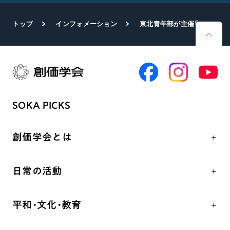
トップ
インフォメーション
東北青年部が主催「みんなのBOSAIフェス」
SOKA PICKS
創価学会とは
人間革命
日常の活動
自他共の幸福
学会永遠の五指針
祈り
平和・文化・教育
朝晩の祈り（勤行・唱題）
御本尊