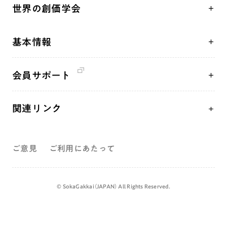
「平和の文化」を構築
座談会
聖典
世界の創価学会
核兵器の廃絶、軍縮に向け連帯を拡大
仏法を学ぶ
日蓮大聖人の仏法（教学入門）
各国WEBSITE
「人権文化」「ジェンダー平等」を促進
仏法を語る
釈尊～法華経
基本情報
世界の創価学会の歴史
「持続可能な開発目標（SDGs）」の取り組み
主な行事
日蓮大聖人
創価学会 会憲
人道支援
年間の活動について
創価学会の三代会長
会員サポート
創価学会 会則
音楽活動
友人葬
初代会長・牧口常三郎先生
座談会御書ｅ講義
創価学会 社会憲章
展示活動
彼岸
第2代会長・戸田城聖先生
関連リンク
小説『新・人間革命』『人間革命』要旨
組織・機構
教育本部の活動
第3代会長・池田大作先生
創価学会総本部
御書検索［新版］
会長・理事長・各部長紹介
図書贈呈
ご意見
ご利用にあたって
墓地公園・納骨堂
沿革
聖教電子版
略年表
聖教ブックストア
©️ SokaGakkai（JAPAN） All Rights Reserved.
入会について
soka youth media
関連団体
Soka Gakkai グローバルサイト
道府県中心会館