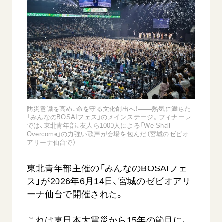
音楽活動
友人葬
初代会長・牧口常三郎先生
座談会御書ｅ講義
創価学会 社会憲章
関連リンク
展示活動
彼岸
第2代会長・戸田城聖先生
小説『新・人間革命』『人間革命』要旨
組織・機構
教育本部の活動
創価学会総本部
第3代会長・池田大作先生
御書検索［新版］
会長・理事長・各部長の紹介
ご意見
図書贈呈
墓地公園・納骨堂
沿革
ご利用にあたって
聖教電子版
略年表
聖教ブックストア
入会について
防災意識を高め、命を守る文化創出へ！――熱気に満ちた
soka youth media
関連団体
「みんなのBOSAIフェス」のメインステージ。フィナーレ
では、東北青年部、友人ら1000人による「We Shall
Soka Gakkai グローバルサイト
道府県中心会館
Overcome」の力強い歌声が会場を包んだ（宮城のゼビオ
アリーナ仙台で）
SGIピースサイト
SOKA PICKS
東北青年部主催の「みんなのBOSAIフェ
すべて見る
ス」が2026年6月14日、宮城のゼビオアリ
ーナ仙台で開催された。
これは東日本大震災から15年の節目に、