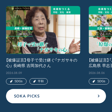
【被爆証言】母子で受け継ぐ「ナガサキの
【被爆証言】
心」 長崎県 吉岡加代さん
広島県 早志
2026.08.09
2026.08.06
SDGs
平和
SDGs
SOKA PICKS