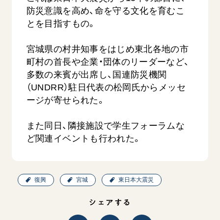
防災意識を高め、命を守る文化を育むこ
とを目指すもの。
宮城県の村井知事をはじめ東北各地の市
町村の首長や企業・団体のリーダーなど、
多数の来賓が出席し、国連防災機関
（UNDRR）駐日代表の松岡氏からメッセ
【被爆証言】母子で受け継ぐ「ナガサキの
【被爆証
ージが寄せられた。
心」 長崎県 吉岡加…
広島県 
2026.08.09
2026.08.0
また同日、隣接施設で学生フォーラムな
SDGs
平和
動画
SDG
ど関連イベントも行われた。
証言
長崎
証言
復興
宮城
東日本大震災
シェアする