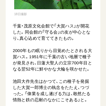
音楽活動
友人葬
初代会長・牧口常三郎先生
座談会御書ｅ講義
創価学会 社会憲章
関連リンク
展示活動
彼岸
第2代会長・戸田城聖先生
小説『新・人間革命』『人間革命』要旨
18日撮影
組織・機構
教育本部の活動
創価学会総本部
第3代会長・池田大作先生
御書検索［新版］
会長・理事長・各部長の紹介
千葉・茂原文化会館で「大賀ハス」が開花
ご意見
図書贈呈
墓地公園・納骨堂
沿革
した。同会館の「守る会」の友が中心とな
ご利用にあたって
聖教電子版
り、真心込めて育ててきたもの。
略年表
聖教ブックストア
入会について
2000年もの眠りから目覚めたとされる大
soka youth media
関連団体
賀ハス。1951年に千葉の古い地層で種子
Soka Gakkai グローバルサイト
が発見され、日蓮大聖人の立宗700年目と
道府県中心会館
SGIピースサイト
なる翌52年に鮮やかな大輪を咲かせた。
SOKA PICKS
池田大作先生はかつて、この種子を発掘
すべて見る
した大賀一郎博士の執念をたたえ、つづ
った。「偉業を成し遂げる力は、敢然たる
情熱と鉄の忍耐のなかにこそある」と。