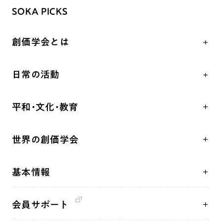
SOKA PICKS
創価学会とは
人間革命
日常の活動
自他共の幸福
学会永遠の五指針
祈り
平和・文化・教育
朝晩の祈り（勤行・唱題）
御本尊
「平和の文化」を構築
座談会
聖典
世界の創価学会
核兵器の廃絶、軍縮に向け連帯を拡大
仏法を学ぶ
日蓮大聖人の仏法（教学入門）
各国WEBSITE
「人権文化」「ジェンダー平等」を促進
仏法を語る
釈尊～法華経
基本情報
世界の創価学会の歴史
「持続可能な開発目標（SDGs）」の取り組み
主な行事
日蓮大聖人
創価学会 会憲
人道支援
年間の活動について
創価学会の三代会長
会員サポート
創価学会 会則
音楽活動
友人葬
初代会長・牧口常三郎先生