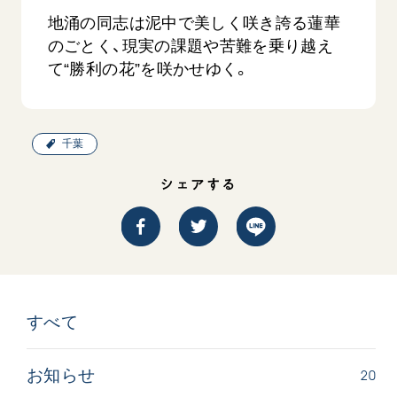
地涌の同志は泥中で美しく咲き誇る蓮華
のごとく、現実の課題や苦難を乗り越え
て“勝利の花”を咲かせゆく。
千葉
吹
「三つの花ことば」 関西吹奏楽団
「ペンタ
シェアする
吹奏楽
2026.07.31
2026.07.1
文化
音楽
動画
文化
すべて
20
お知らせ