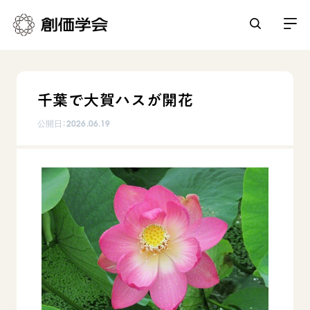
創価学会とは
千葉で大賀ハスが開花
人間革命
日常の活動
公開日：
2026.06.19
自他共の幸福
学会永遠の五指針
祈り
平和・文化・教育
朝晩の祈り（勤行・唱題）
御本尊
「平和の文化」を構築
座談会
聖典
世界の創価学会
核兵器の廃絶に向け連帯を拡大
仏法を学ぶ
日蓮大聖人の仏法（教学入門）
各国ウェブサイト
「人権文化」「ジェンダー平等」を促進
仏法を語る
基本情報
釈尊～法華経
世界の創価学会の歴史
「持続可能な開発目標（SDGs）」の取り組み
主な行事
日蓮大聖人
創価学会 会憲
人道支援
会員サポート
年間の活動について
創価学会の三代会長
創価学会 会則