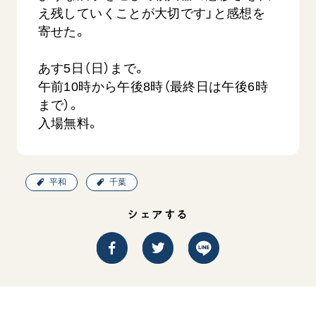
音楽活動
友人葬
え残していくことが大切です」と感想を
初代会長・牧口常三郎先生
座談会御書ｅ講義
創価学会 社会憲章
関連リンク
展示活動
寄せた。
彼岸
第2代会長・戸田城聖先生
小説『新・人間革命』『人間革命』要旨
組織・機構
教育本部の活動
創価学会総本部
第3代会長・池田大作先生
御書検索［新版］
あす5日（日）まで。
会長・理事長・各部長の紹介
ご意見
図書贈呈
墓地公園・納骨堂
午前10時から午後8時（最終日は午後6時
沿革
ご利用にあたって
まで）。
聖教電子版
略年表
入場無料。
聖教ブックストア
入会について
soka youth media
関連団体
Soka Gakkai グローバルサイト
平和
千葉
道府県中心会館
SGIピースサイト
シェアする
SOKA PICKS
すべて見る