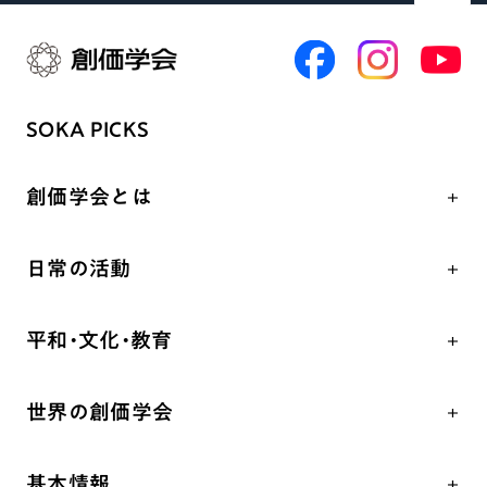
SOKA PICKS
創価学会とは
人間革命
日常の活動
自他共の幸福
学会永遠の五指針
祈り
平和・文化・教育
朝晩の祈り（勤行・唱題）
御本尊
「平和の文化」を構築
座談会
聖典
世界の創価学会
核兵器の廃絶、軍縮に向け連帯を拡大
仏法を学ぶ
日蓮大聖人の仏法（教学入門）
各国WEBSITE
「人権文化」「ジェンダー平等」を促進
仏法を語る
釈尊～法華経
基本情報