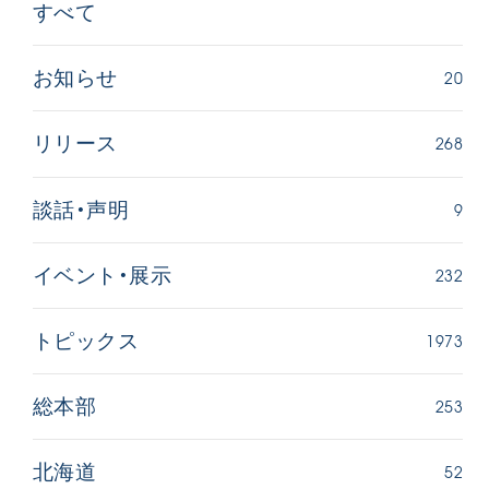
すべて
20
お知らせ
268
リリース
9
談話・声明
吹
「三つの花ことば」 関西吹奏楽団
「ペンタ
吹奏楽
2026.07.31
2026.07.1
232
イベント・展示
文化
音楽
動画
文化
1973
トピックス
253
総本部
52
北海道