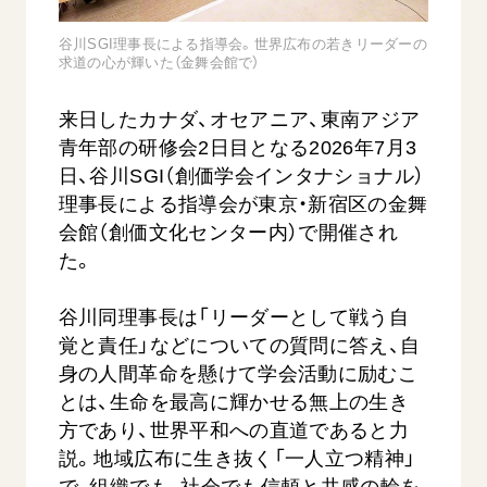
音楽活動
友人葬
初代会長・牧口常三郎先生
座談会御書ｅ講義
創価学会 社会憲章
関連リンク
谷川SGI理事長による指導会。世界広布の若きリーダーの
展示活動
彼岸
第2代会長・戸田城聖先生
求道の心が輝いた（金舞会館で）
小説『新・人間革命』『人間革命』要旨
組織・機構
教育本部の活動
創価学会総本部
第3代会長・池田大作先生
御書検索［新版］
会長・理事長・各部長の紹介
来日したカナダ、オセアニア、東南アジア
ご意見
図書贈呈
墓地公園・納骨堂
沿革
青年部の研修会2日目となる2026年7月3
ご利用にあたって
聖教電子版
日、谷川SGI（創価学会インタナショナル）
略年表
理事長による指導会が東京・新宿区の金舞
聖教ブックストア
入会について
会館（創価文化センター内）で開催され
soka youth media
関連団体
た。
Soka Gakkai グローバルサイト
道府県中心会館
谷川同理事長は「リーダーとして戦う自
SGIピースサイト
覚と責任」などについての質問に答え、自
SOKA PICKS
身の人間革命を懸けて学会活動に励むこ
すべて見る
とは、生命を最高に輝かせる無上の生き
方であり、世界平和への直道であると力
説。地域広布に生き抜く「一人立つ精神」
で、組織でも、社会でも信頼と共感の輪を