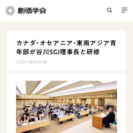
創価学会とは
カナダ・オセアニア・東南アジア青
人間革命
年部が谷川SGI理事長と研修
日常の活動
自他共の幸福
公開日：
2026.07.04
学会永遠の五指針
祈り
平和・文化・教育
朝晩の祈り（勤行・唱題）
御本尊
「平和の文化」を構築
座談会
聖典
世界の創価学会
核兵器の廃絶に向け連帯を拡大
仏法を学ぶ
日蓮大聖人の仏法（教学入門）
各国ウェブサイト
「人権文化」「ジェンダー平等」を促進
仏法を語る
基本情報
釈尊～法華経
世界の創価学会の歴史
「持続可能な開発目標（SDGs）」の取り組み
主な行事
日蓮大聖人
創価学会 会憲
人道支援
会員サポート
年間の活動について
創価学会の三代会長
創価学会 会則