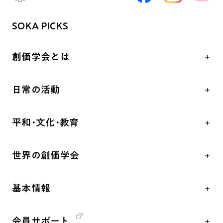
SOKA PICKS
創価学会とは
人間革命
日常の活動
自他共の幸福
学会永遠の五指針
祈り
平和・文化・教育
朝晩の祈り（勤行・唱題）
御本尊
「平和の文化」を構築
座談会
聖典
世界の創価学会
核兵器の廃絶、軍縮に向け連帯を拡大
仏法を学ぶ
日蓮大聖人の仏法（教学入門）
各国WEBSITE
「人権文化」「ジェンダー平等」を促進
仏法を語る
釈尊～法華経
基本情報
世界の創価学会の歴史
「持続可能な開発目標（SDGs）」の取り組み
主な行事
日蓮大聖人
創価学会 会憲
人道支援
年間の活動について
創価学会の三代会長
会員サポート