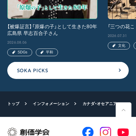
【被爆証言】「原爆の子」として生きた80年
「三つの花こ
広島県 早志百合子さん
2026.07.31
2026.08.06
文化
SDGs
平和
SOKA PICKS
トップ
インフォメーション
カナダ・オセアニア・東南アジア青年部が谷川SGI理事長と研修