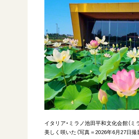
日蓮大聖人
友人葬
創価学会の三代会長
彼岸
初代会長・牧口常三郎先生
第2代会長・戸田城聖先生
第3代会長・池田大作先生
世界の創価学会
基本情報
各国ウェブサイト
会員サポート
世界の創価学会の歴史
座談会御書ｅ講義
小説『新・人間革命』『
要旨
イタリア・ミラノ池田平和文化会館（ミ
御書検索［新版］
美しく咲いた（写真＝2026年6月27日撮