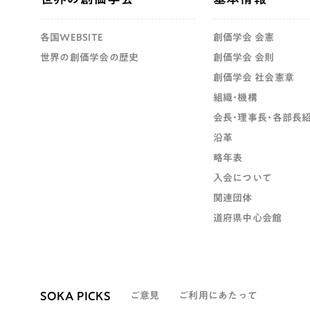
各国WEBSITE
創価学会 会憲
世界の創価学会の歴史
創価学会 会則
創価学会 社会憲章
組織・機構
会長・理事長・各部長
沿革
略年表
入会について
関連団体
道府県中心会館
SOKA PICKS
ご意見
ご利用にあたって