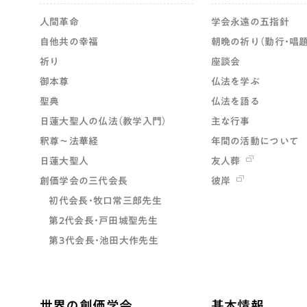
人間革命
学会永遠の五指針
自他共の幸福
朝晩の祈り（勤行・唱題
祈り
座談会
御本尊
仏法を学ぶ
聖典
仏法を語る
日蓮大聖人の仏法（教学入門）
主な行事
釈尊～法華経
年間の活動について
日蓮大聖人
友人葬
創価学会の三代会長
彼岸
初代会長・牧口常三郎先生
第2代会長・戸田城聖先生
第3代会長・池田大作先生
世界の創価学会
基本情報