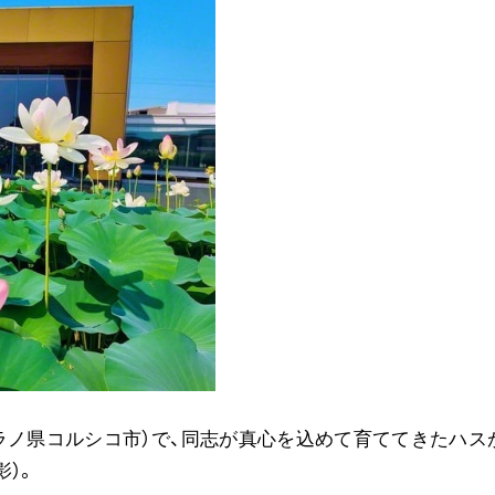
音楽活動
展示活動
教育本部の活動
図書贈呈
＜関連リンク＞
創価学会総本部
墓地公園・納骨堂
聖教電子版
聖教ブックストア
人間革命』
soka youth media
ラノ県コルシコ市）で、同志が真心を込めて育ててきたハス
Soka Gakkai グローバルサイト
影）。
SGIピースサイト