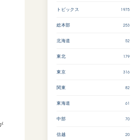
広島
1975
トピックス
「三つの花ことば」 関西吹
253
総本部
奏楽団
2026.07.31
52
北海道
文化
音楽
179
東北
動画
316
東京
82
関東
「ペンタトニック・ファン
ファーレ」 関西吹奏楽団
2026.07.17
61
東海道
文化
音楽
70
中部
が
動画
20
信越