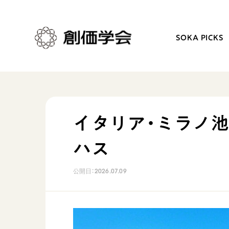
SOKA PICKS
創価学会とは
日常の活動
イタリア・ミラノ
人間革命
学会永遠の五指針
ハス
自他共の幸福
朝晩の祈り（勤行・唱題
祈り
座談会
公開日：
2026.07.09
御本尊
仏法を学ぶ
聖典
仏法を語る
日蓮大聖人の仏法（教学入門）
主な行事
釈尊～法華経
年間の活動について