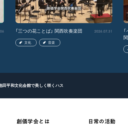
.06
2026.07.31
「三つの花ことば」 関西吹奏楽団
「
文化
音楽
池田平和文化会館で美しく咲くハス
創価学会とは
日常の活動