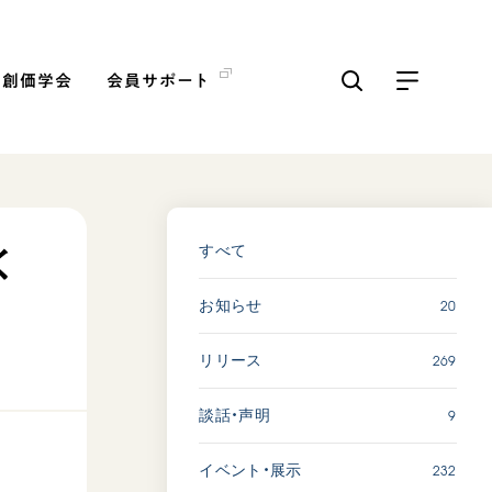
の創価学会
会員サポート
ICKS
すべて見る
すべて
く
20
お知らせ
【被爆証言】「原爆の子」と
して生きた80年 広島県 早
269
リリース
志百…
2026.08.06
9
談話・声明
SDGs
平和
動画
証言
232
イベント・展示