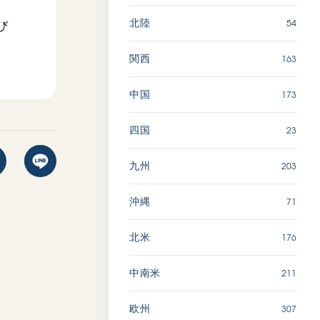
54
北陸
び
163
関西
173
中国
23
四国
203
九州
71
沖縄
176
北米
211
中南米
307
欧州