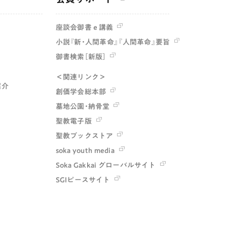
座談会御書ｅ講義
小説『新・人間革命』『人間革命』要旨
御書検索［新版］
＜関連リンク＞
紹介
創価学会総本部
墓地公園・納骨堂
聖教電子版
聖教ブックストア
soka youth media
Soka Gakkai グローバルサイト
SGIピースサイト