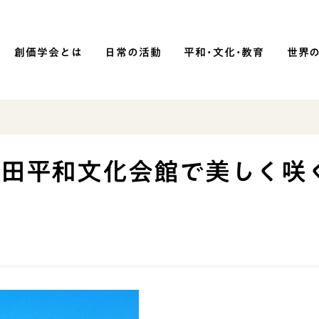
創価学会とは
日常の活動
平和・文化・教育
世界
SOKA P
平和・文化・教育
池田平和文化会館で美しく咲
「平和の文化」を構築
）
核兵器の廃絶に向け連帯を拡大
「人権文化」「ジェンダー平等」を
促進
「持続可能な開発目標（SDGs）」の
取り組み
人道支援