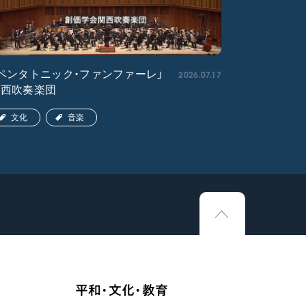
2026.07.17
ペンタトニック・ファンファーレ」
「エル・ク
関西吹奏楽団
ア吹奏楽団
文化
音楽
文化
平和・文化・教育