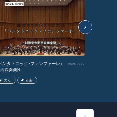
2026.07.17
ペンタトニック・ファンファーレ」
「エル・ク
関西吹奏楽団
ア吹奏楽団
文化
音楽
文化