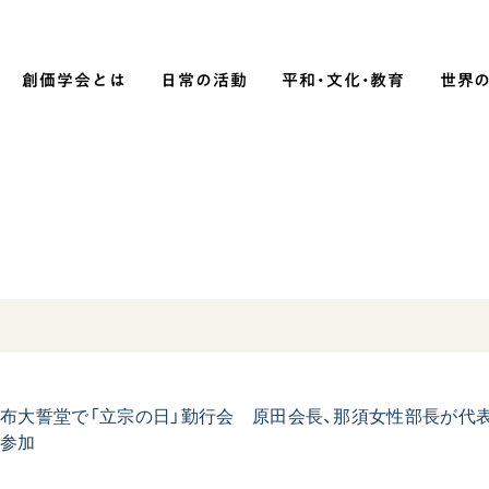
創価学会とは
日常の活動
平和・文化・教育
世界
SOKA P
平和・文化・教育
「平和の文化」を構築
）
核兵器の廃絶に向け連帯を拡大
「人権文化」「ジェンダー平等」を
促進
「持続可能な開発目標（SDGs）」の
布大誓堂で「立宗の日」勤行会 原田会長、那須女性部長が代
に参加
取り組み
人道支援