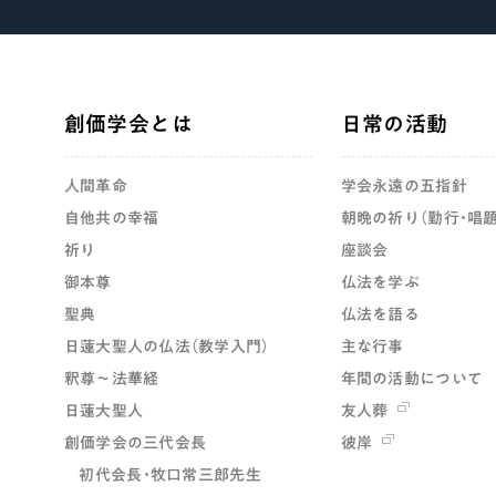
創価学会とは
日常の活動
人間革命
学会永遠の五指針
自他共の幸福
朝晩の祈り（勤行・唱題
祈り
座談会
御本尊
仏法を学ぶ
聖典
仏法を語る
日蓮大聖人の仏法（教学入門）
主な行事
釈尊～法華経
年間の活動について
日蓮大聖人
友人葬
創価学会の三代会長
彼岸
初代会長・牧口常三郎先生