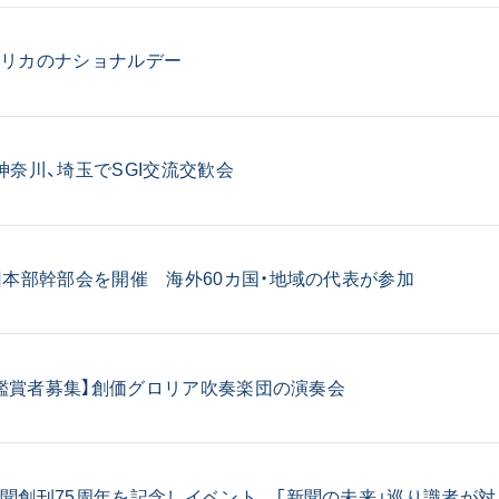
音楽活動
展示活動
フリカのナショナルデー
教育本部の活動
図書贈呈
神奈川、埼玉でSGI交流交歓会
＜関連リンク＞
回本部幹部会を開催 海外60カ国・地域の代表が参加
創価学会総本部
墓地公園・納骨堂
聖教電子版
聖教ブックストア
14鑑賞者募集】創価グロリア吹奏楽団の演奏会
人間革命』
soka youth media
Soka Gakkai グローバルサイト
SGIピースサイト
聞創刊75周年を記念しイベント 「新聞の未来」巡り識者が対