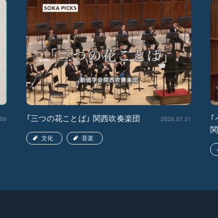
.06
2026.07.31
「三つの花ことば」 関西吹奏楽団
「
文化
音楽