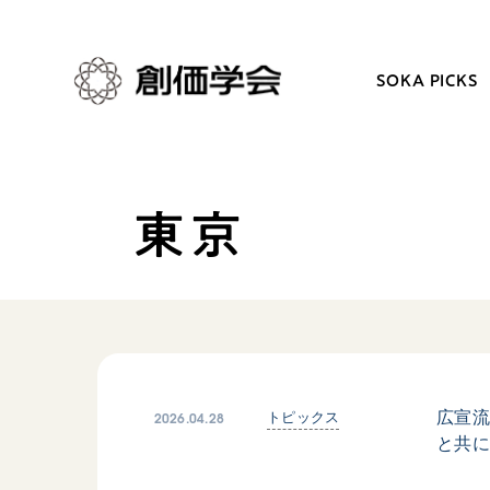
SOKA PICKS
東京
創価学会とは
日常の活動
人間革命
学会永遠の五指針
自他共の幸福
朝晩の祈り（勤行・唱題
祈り
座談会
御本尊
仏法を学ぶ
聖典
仏法を語る
2026.04.28
広宣流
トピックス
と共
日蓮大聖人の仏法（教学入門）
主な行事
釈尊～法華経
年間の活動について