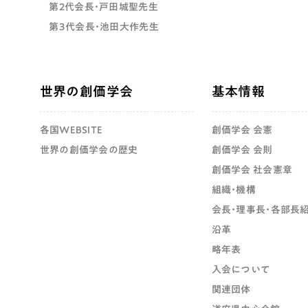
第2代会長・戸田城聖先生
第3代会長・池田大作先生
世界の創価学会
基本情報
各国WEBSITE
創価学会 会憲
世界の創価学会の歴史
創価学会 会則
創価学会 社会憲章
組織・機構
会長・理事長・各部長
沿革
略年表
入会について
関連団体