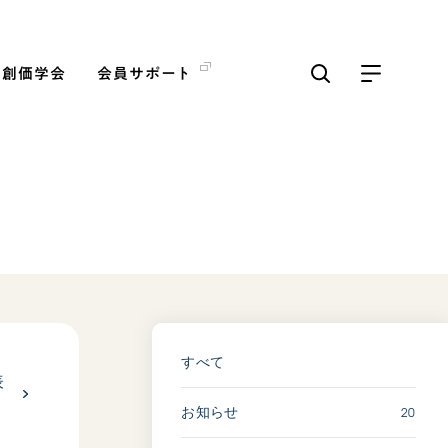
の創価学会
会員サポート
ICKS
すべて見る
【被爆証言】「原爆の子」と
して生きた80年 広島県 早
志百…
2026.08.06
すべて
表
SDGs
平和
20
お知らせ
動画
証言