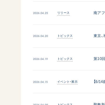
日蓮大聖人
友人葬
創価学会の三代会長
彼岸
2026.04.25
南ア
リリース
初代会長・牧口常三郎先生
第2代会長・戸田城聖先生
第3代会長・池田大作先生
2026.04.20
東京、
トピックス
世界の創価学会
基本情報
2026.04.19
第10
トピックス
各国ウェブサイト
会員サポート
世界の創価学会の歴史
座談会御書ｅ講義
2026.04.15
【6/
イベント・展示
小説『新・人間革命』『
要旨
御書検索［新版］
2026.04.09
聖教新
トピックス