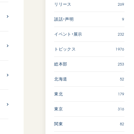
広島
269
リリース
9
談話・声明
「三つの花ことば」 関西吹
奏楽団
232
イベント・展示
2026.07.31
文化
音楽
1976
トピックス
動画
253
総本部
52
北海道
「ペンタトニック・ファン
ファーレ」 関西吹奏楽団
179
東北
2026.07.17
316
文化
音楽
東京
動画
82
関東