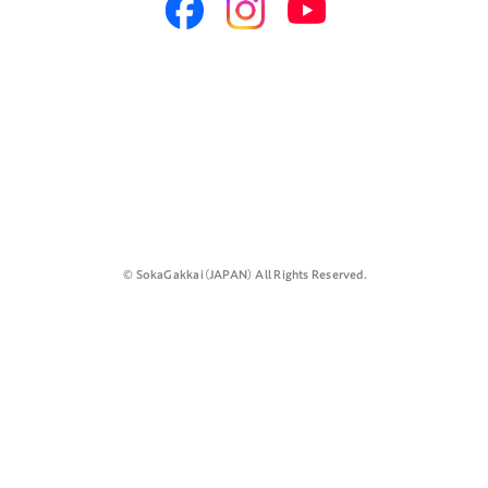
©️ SokaGakkai（JAPAN） All Rights Reserved.