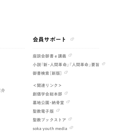
会員サポート
座談会御書ｅ講義
小説『新・人間革命』『人間革命』要旨
御書検索［新版］
＜関連リンク＞
紹介
創価学会総本部
墓地公園・納骨堂
聖教電子版
聖教ブックストア
soka youth media