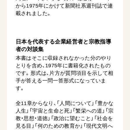
から1975年にかけて新聞社系週刊誌で連
載されました。
日本を代表する企業経営者と宗教指導
者の対談集
西
【被爆証言】「原爆の子」として生きた80年
「三つの
本書はそこに収録されなかった分のやり
広島県 早志百…
2026.07.3
とりを含め、1975年に書籍化されたもの
2026.08.06
です。形式は、片方が質問項目を示して相
文化
手が答える一問一答形式になっていま
SDGs
平和
動画
す。
証言
広島
全11章からなり、「人間について」「豊かな
人生」「宇宙と生命と死」「繁栄への道」「宗
教・思想・道徳」「政治に望むこと」「社会を
見る目」「何のための教育か」「現代文明へ