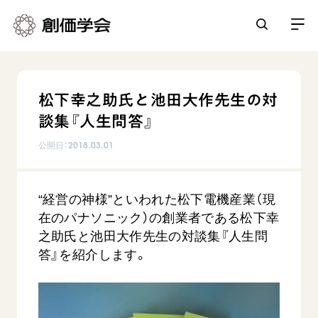
創価学会とは
松下幸之助氏と池田大作先生の対
人間革命
談集『人生問答』
日常の活動
自他共の幸福
公開日：
2018.03.01
学会永遠の五指針
祈り
平和・文化・教育
朝晩の祈り（勤行・唱題）
御本尊
“経営の神様”といわれた松下電機産業（現
「平和の文化」を構築
座談会
聖典
世界の創価学会
在のパナソニック）の創業者である松下幸
核兵器の廃絶に向け連帯を拡大
仏法を学ぶ
之助氏と池田大作先生の対談集『人生問
日蓮大聖人の仏法（教学入門）
各国ウェブサイト
「人権文化」「ジェンダー平等」を促進
答』を紹介します。
仏法を語る
基本情報
釈尊～法華経
世界の創価学会の歴史
「持続可能な開発目標（SDGs）」の取り組み
主な行事
日蓮大聖人
創価学会 会憲
人道支援
会員サポート
年間の活動について
創価学会の三代会長
創価学会 会則