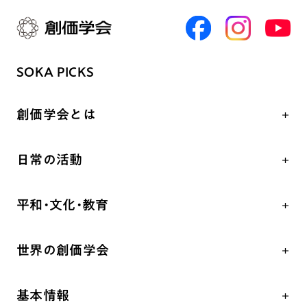
SOKA PICKS
創価学会とは
人間革命
日常の活動
自他共の幸福
学会永遠の五指針
祈り
平和・文化・教育
朝晩の祈り（勤行・唱題）
御本尊
「平和の文化」を構築
座談会
聖典
世界の創価学会
核兵器の廃絶、軍縮に向け連帯を拡大
仏法を学ぶ
日蓮大聖人の仏法（教学入門）
各国WEBSITE
「人権文化」「ジェンダー平等」を促進
仏法を語る
釈尊～法華経
基本情報