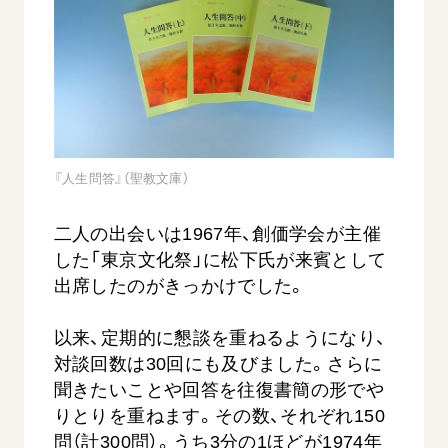
音楽活動
友人葬
初代会長・牧口常三郎先生
座談会御書ｅ講義
創価学会 社会憲章
関連リンク
展示活動
彼岸
第2代会長・戸田城聖先生
小説『新・人間革命』『人間革命』要旨
組織・機構
教育本部の活動
創価学会総本部
第3代会長・池田大作先生
御書検索［新版］
会長・理事長・各部長の紹介
ご意見
図書贈呈
墓地公園・納骨堂
沿革
ご利用にあたって
聖教電子版
略年表
『人生問答』（聖教文庫）
聖教ブックストア
入会について
soka youth media
二人の出会いは1967年、創価学会が主催
関連団体
Soka Gakkai グローバルサイト
した「東京文化祭」に松下氏が来賓として
道府県中心会館
出席したのがきっかけでした。
SGIピースサイト
SOKA PICKS
以来、定期的に懇談を重ねるようになり、
すべて見る
対談回数は30回にも及びました。さらに
聞きたいことや回答を往復書簡の形でや
りとりを重ねます。その数、それぞれ150
問（計300問）。うち3分の1ほどが1974年