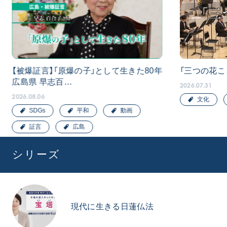
【被爆証言】「原爆の子」として生きた80年
「三つの花こ
広島県 早志百…
2026.07.31
2026.08.06
文化
SDGs
平和
動画
証言
広島
シリーズ
現代に生きる日蓮仏法