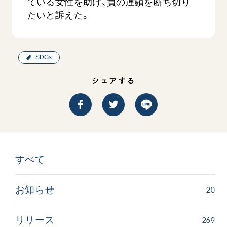
ている女性を助け、負の連鎖を断ち切り
たいと訴えた。
SDGs
シェアする
吹
「三つの花ことば」 関西吹奏楽団
「ペンタ
吹奏楽
2026.07.31
2026.07.1
文化
音楽
動画
文化
すべて
20
お知らせ
269
リリース