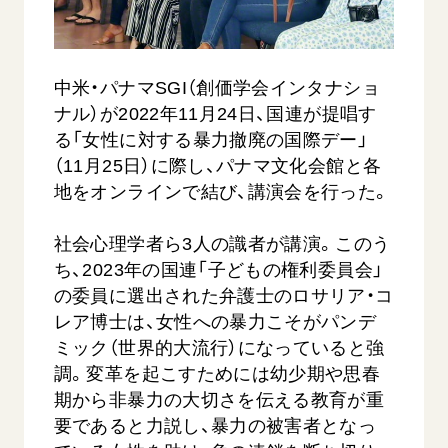
音楽活動
友人葬
初代会長・牧口常三郎先生
座談会御書ｅ講義
創価学会 社会憲章
関連リンク
展示活動
彼岸
第2代会長・戸田城聖先生
小説『新・人間革命』『人間革命』要旨
組織・機構
教育本部の活動
中米・パナマSGI（創価学会インタナショ
創価学会総本部
第3代会長・池田大作先生
御書検索［新版］
会長・理事長・各部長の紹介
ご意見
図書贈呈
ナル）が2022年11月24日、国連が提唱す
墓地公園・納骨堂
沿革
る「女性に対する暴力撤廃の国際デー」
ご利用にあたって
聖教電子版
（11月25日）に際し、パナマ文化会館と各
略年表
聖教ブックストア
地をオンラインで結び、講演会を行った。
入会について
soka youth media
関連団体
社会心理学者ら3人の識者が講演。このう
Soka Gakkai グローバルサイト
ち、2023年の国連「子どもの権利委員会」
道府県中心会館
SGIピースサイト
の委員に選出された弁護士のロサリア・コ
レア博士は、女性への暴力こそがパンデ
SOKA PICKS
ミック（世界的大流行）になっていると強
すべて見る
調。変革を起こすためには幼少期や思春
期から非暴力の大切さを伝える教育が重
要であると力説し、暴力の被害者となっ