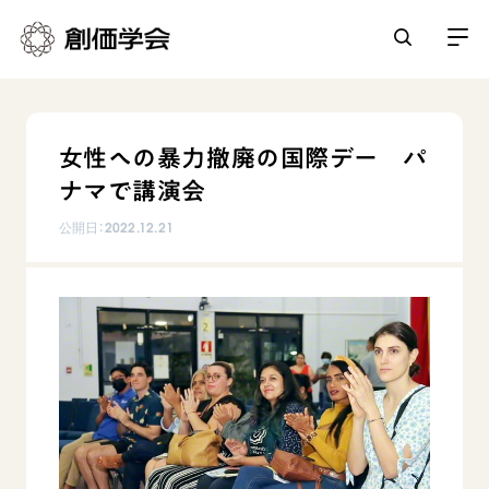
創価学会とは
女性への暴力撤廃の国際デー パ
人間革命
ナマで講演会
日常の活動
自他共の幸福
公開日：
2022.12.21
学会永遠の五指針
祈り
平和・文化・教育
朝晩の祈り（勤行・唱題）
御本尊
「平和の文化」を構築
座談会
聖典
世界の創価学会
核兵器の廃絶に向け連帯を拡大
仏法を学ぶ
日蓮大聖人の仏法（教学入門）
各国ウェブサイト
「人権文化」「ジェンダー平等」を促進
仏法を語る
基本情報
釈尊～法華経
世界の創価学会の歴史
「持続可能な開発目標（SDGs）」の取り組み
主な行事
日蓮大聖人
創価学会 会憲
人道支援
会員サポート
年間の活動について
創価学会の三代会長
創価学会 会則