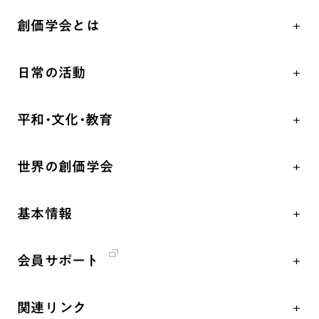
創価学会とは
人間革命
日常の活動
自他共の幸福
学会永遠の五指針
祈り
平和・文化・教育
朝晩の祈り（勤行・唱題）
御本尊
「平和の文化」を構築
座談会
聖典
世界の創価学会
核兵器の廃絶、軍縮に向け連帯を拡大
仏法を学ぶ
日蓮大聖人の仏法（教学入門）
各国WEBSITE
「人権文化」「ジェンダー平等」を促進
仏法を語る
釈尊～法華経
基本情報
世界の創価学会の歴史
「持続可能な開発目標（SDGs）」の取り組み
主な行事
日蓮大聖人
創価学会 会憲
人道支援
年間の活動について
創価学会の三代会長
会員サポート
創価学会 会則
音楽活動
友人葬
初代会長・牧口常三郎先生
座談会御書ｅ講義
創価学会 社会憲章
展示活動
彼岸
第2代会長・戸田城聖先生
関連リンク