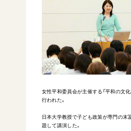
日蓮大聖人
友人葬
創価学会の三代会長
彼岸
初代会長・牧口常三郎先生
第2代会長・戸田城聖先生
第3代会長・池田大作先生
世界の創価学会
基本情報
各国ウェブサイト
会員サポート
世界の創価学会の歴史
女性平和委員会が主催する「平和の文化講
座談会御書ｅ講義
行われた。
小説『新・人間革命』『
要旨
日本大学教授で子ども政策が専門の末冨
御書検索［新版］
題して講演した。