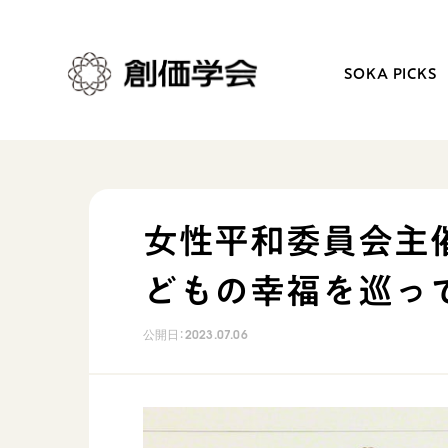
SOKA PICKS
創価学会とは
日常の活動
女性平和委員会主
人間革命
学会永遠の五指針
どもの幸福を巡っ
自他共の幸福
朝晩の祈り（勤行・唱題
祈り
座談会
公開日：
2023.07.06
御本尊
仏法を学ぶ
聖典
仏法を語る
日蓮大聖人の仏法（教学入門）
主な行事
釈尊～法華経
年間の活動について