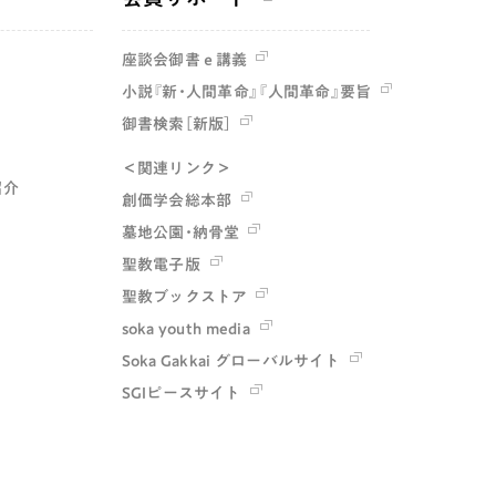
座談会御書ｅ講義
小説『新・人間革命』『人間革命』要旨
御書検索［新版］
＜関連リンク＞
紹介
創価学会総本部
墓地公園・納骨堂
聖教電子版
聖教ブックストア
soka youth media
Soka Gakkai グローバルサイト
SGIピースサイト