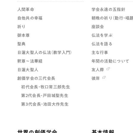
人間革命
学会永遠の五指針
自他共の幸福
朝晩の祈り（勤行・唱題
祈り
座談会
御本尊
仏法を学ぶ
聖典
仏法を語る
日蓮大聖人の仏法（教学入門）
主な行事
釈尊～法華経
年間の活動について
日蓮大聖人
友人葬
創価学会の三代会長
彼岸
初代会長・牧口常三郎先生
第2代会長・戸田城聖先生
第3代会長・池田大作先生
世界の創価学会
基本情報