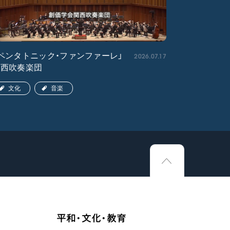
2026.07.17
ペンタトニック・ファンファーレ」
「エル・ク
関西吹奏楽団
ア吹奏楽団
文化
音楽
文化
平和・文化・教育