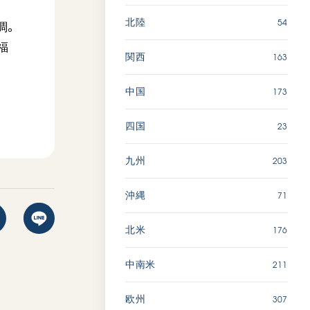
54
北陸
調。
福
163
関西
173
中国
23
四国
203
九州
71
沖縄
176
北米
211
中南米
307
欧州