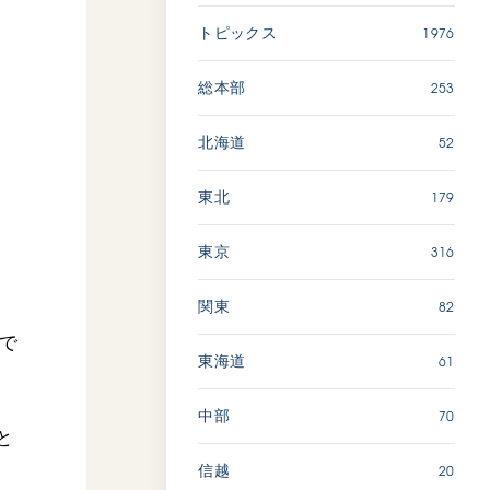
広島
1976
トピックス
「三つの花ことば」 関西吹
253
総本部
奏楽団
2026.07.31
52
北海道
文化
音楽
179
東北
動画
316
東京
82
関東
「ペンタトニック・ファン
ファーレ」 関西吹奏楽団
館で
2026.07.17
61
東海道
文化
音楽
70
中部
動画
と
20
信越