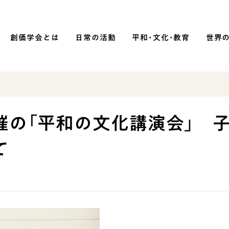
創価学会とは
日常の活動
平和・文化・教育
世界
SOKA P
平和・文化・教育
催の「平和の文化講演会」 
「平和の文化」を構築
て
）
核兵器の廃絶に向け連帯を拡大
「人権文化」「ジェンダー平等」を
促進
「持続可能な開発目標（SDGs）」の
取り組み
人道支援