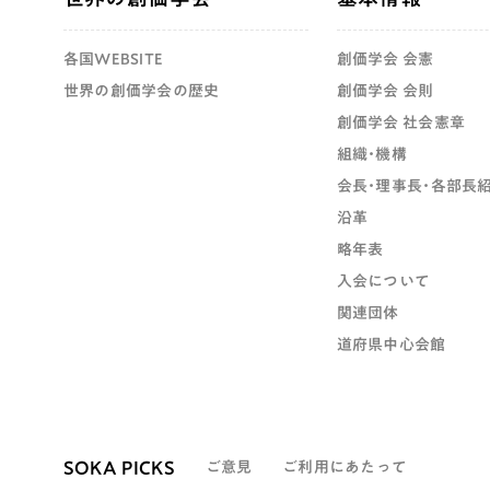
各国WEBSITE
創価学会 会憲
世界の創価学会の歴史
創価学会 会則
創価学会 社会憲章
組織・機構
会長・理事長・各部長
沿革
略年表
入会について
関連団体
道府県中心会館
SOKA PICKS
ご意見
ご利用にあたって