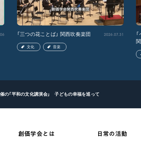
.06
2026.07.31
「三つの花ことば」 関西吹奏楽団
「
文化
音楽
催の「平和の文化講演会」 子どもの幸福を巡って
創価学会とは
日常の活動