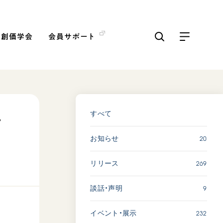
の創価学会
会員サポート
ICKS
すべて見る
すべて
子
20
お知らせ
【被爆証言】「原爆の子」と
して生きた80年 広島県 早
269
リリース
志百…
2026.08.06
9
談話・声明
SDGs
平和
動画
証言
232
イベント・展示