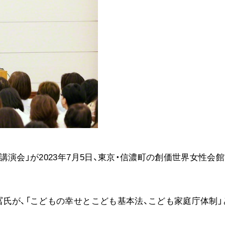
音楽活動
展示活動
教育本部の活動
図書贈呈
＜関連リンク＞
創価学会総本部
墓地公園・納骨堂
聖教電子版
演会」が2023年7月5日、東京・信濃町の創価世界女性会
聖教ブックストア
人間革命』
soka youth media
Soka Gakkai グローバルサイト
氏が、「こどもの幸せとこども基本法、こども家庭庁体制」
SGIピースサイト