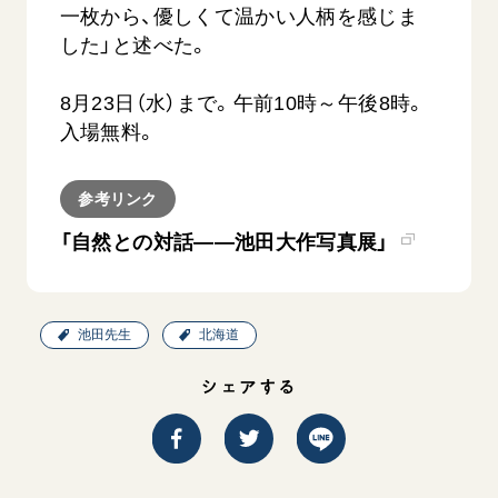
音楽活動
一枚から、優しくて温かい人柄を感じま
友人葬
初代会長・牧口常三郎先生
座談会御書ｅ講義
創価学会 社会憲章
関連リンク
した」と述べた。
展示活動
彼岸
第2代会長・戸田城聖先生
小説『新・人間革命』『人間革命』要旨
組織・機構
教育本部の活動
創価学会総本部
第3代会長・池田大作先生
8月23日（水）まで。午前10時～午後8時。
御書検索［新版］
会長・理事長・各部長の紹介
ご意見
図書贈呈
入場無料。
墓地公園・納骨堂
沿革
ご利用にあたって
聖教電子版
略年表
参考リンク
聖教ブックストア
入会について
「自然との対話――池田大作写真展」
soka youth media
関連団体
Soka Gakkai グローバルサイト
道府県中心会館
SGIピースサイト
池田先生
北海道
SOKA PICKS
シェアする
すべて見る