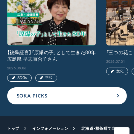
【被爆証言】「原爆の子」として生きた80年
「三つの花こ
広島県 早志百合子さん
2026.07.31
2026.08.06
文化
SDGs
平和
SOKA PICKS
トップ
インフォメーション
北海道・標茶町で自然との対話展