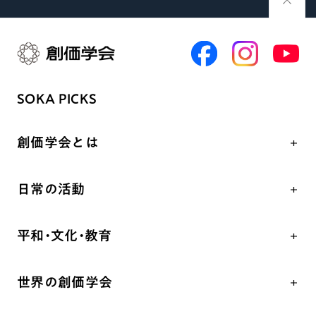
SOKA PICKS
創価学会とは
人間革命
日常の活動
自他共の幸福
学会永遠の五指針
祈り
平和・文化・教育
朝晩の祈り（勤行・唱題）
御本尊
「平和の文化」を構築
座談会
聖典
世界の創価学会
核兵器の廃絶、軍縮に向け連帯を拡大
仏法を学ぶ
日蓮大聖人の仏法（教学入門）