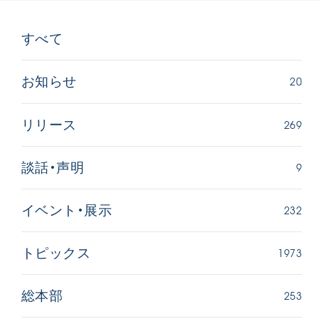
すべて
20
お知らせ
269
リリース
西
【被爆証言】「原爆の子」として生きた80年
「三つの
広島県 早志百…
2026.07.3
9
談話・声明
2026.08.06
文化
SDGs
平和
動画
232
イベント・展示
証言
広島
1973
トピックス
253
総本部