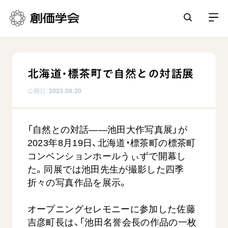
創価学会とは
北海道・標茶町で自然との対話展
人間革命
日常の活動
公開日：
2023.08.20
自他共の幸福
学会永遠の五指針
祈り
平和・文化・教育
「自然との対話――池田大作写真展」が
朝晩の祈り（勤行・唱題）
御本尊
2023年8月19日、北海道・標茶町の標茶町
「平和の文化」を構築
座談会
聖典
世界の創価学会
コンベンションホールうぃずで開幕し
核兵器の廃絶に向け連帯を拡大
仏法を学ぶ
た。同展では池田先生が撮影した四季
日蓮大聖人の仏法（教学入門）
各国ウェブサイト
「人権文化」「ジェンダー平等」を促進
折々の写真作品を展示。
仏法を語る
基本情報
釈尊～法華経
世界の創価学会の歴史
「持続可能な開発目標（SDGs）」の取り組み
主な行事
日蓮大聖人
オープニングセレモニーに参加した佐藤
創価学会 会憲
人道支援
会員サポート
年間の活動について
創価学会の三代会長
吉彦町長は、「池田名誉会長の作品の一枚
創価学会 会則