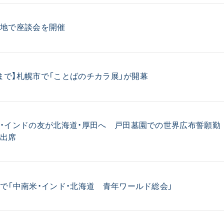
音楽活動
展示活動
各地で座談会を開催
教育本部の活動
図書贈呈
12まで】札幌市で「ことばのチカラ展」が開幕
＜関連リンク＞
・インドの友が北海道・厚田へ 戸田墓園での世界広布誓願勤
創価学会総本部
に出席
墓地公園・納骨堂
聖教電子版
聖教ブックストア
人間革命』
soka youth media
で「中南米・インド・北海道 青年ワールド総会」
Soka Gakkai グローバルサイト
SGIピースサイト