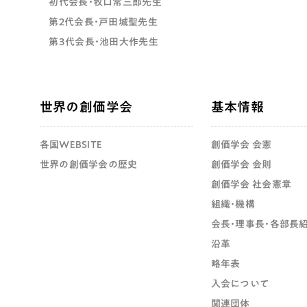
初代会長・牧口常三郎先生
第2代会長・戸田城聖先生
第3代会長・池田大作先生
世界の創価学会
基本情報
各国WEBSITE
創価学会 会憲
世界の創価学会の歴史
創価学会 会則
創価学会 社会憲章
組織・機構
会長・理事長・各部長
沿革
略年表
入会について
関連団体