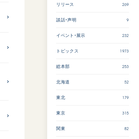
269
リリース
「ペンタトニック・ファン
ファーレ」 関西吹奏楽団
9
談話・声明
2026.07.17
232
イベント・展示
文化
音楽
動画
1973
トピックス
253
総本部
「エル・クンバンチェロ」
52
北海道
創価グロリア吹奏楽団
2026.07.03
179
東北
文化
音楽
動画
315
東京
82
関東