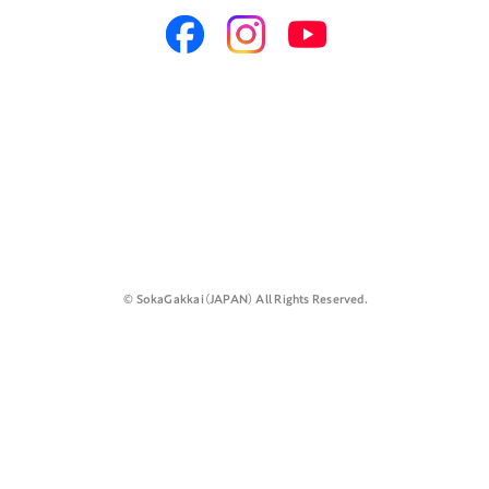
©️ SokaGakkai（JAPAN） All Rights Reserved.