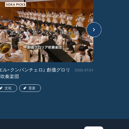
2026.07.03
エル・クンバンチェロ」 創価グロリ
「宇宙戦艦
ア吹奏楽団
文化
文化
音楽