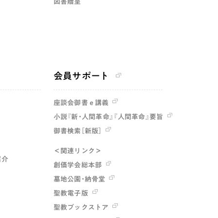
図書贈呈
会員サポート
座談会御書ｅ講義
小説『新・人間革命』『人間革命』要旨
御書検索［新版］
＜関連リンク＞
紹介
創価学会総本部
墓地公園・納骨堂
聖教電子版
聖教ブックストア