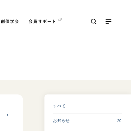
の創価学会
会員サポート
ICKS
すべて見る
「三つの花ことば」 関西吹
奏楽団
2026.07.31
すべて
文化
音楽
動画
20
お知らせ