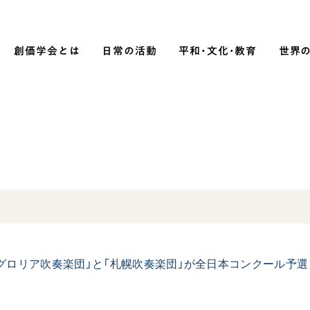
創価学会とは
日常の活動
平和・文化・教育
世界
SOKA P
平和・文化・教育
「平和の文化」を構築
）
核兵器の廃絶に向け連帯を拡大
「人権文化」「ジェンダー平等」を
促進
「持続可能な開発目標（SDGs）」の
グロリア吹奏楽団」と「札幌吹奏楽団」が全日本コンクール予選
賞
取り組み
人道支援