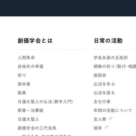
創価学会とは
日常の活動
人間革命
学会永遠の五指針
自他共の幸福
朝晩の祈り（勤行・唱題
祈り
座談会
御本尊
仏法を学ぶ
聖典
仏法を語る
日蓮大聖人の仏法（教学入門）
主な行事
釈尊～法華経
年間の活動について
日蓮大聖人
友人葬
創価学会の三代会長
彼岸