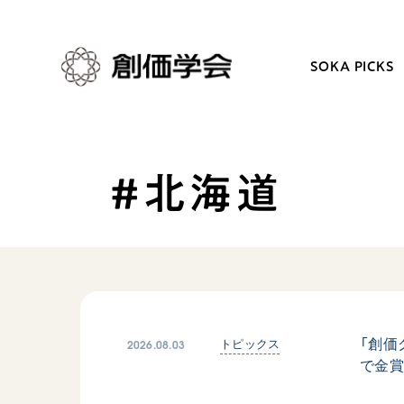
SOKA PICKS
#北海道
創価学会とは
日常の活動
人間革命
学会永遠の五指針
自他共の幸福
朝晩の祈り（勤行・唱題
祈り
座談会
御本尊
仏法を学ぶ
聖典
仏法を語る
2026.08.03
「創価
トピックス
で金
日蓮大聖人の仏法（教学入門）
主な行事
釈尊～法華経
年間の活動について