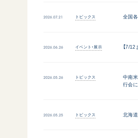
日蓮大聖人
友人葬
創価学会の三代会長
彼岸
2026.07.21
全国
トピックス
初代会長・牧口常三郎先生
第2代会長・戸田城聖先生
第3代会長・池田大作先生
2026.06.26
【7/
イベント・展示
世界の創価学会
基本情報
2026.05.26
中南米
トピックス
各国ウェブサイト
会員サポート
行会
世界の創価学会の歴史
座談会御書ｅ講義
小説『新・人間革命』『
2026.05.25
北海道
トピックス
要旨
御書検索［新版］