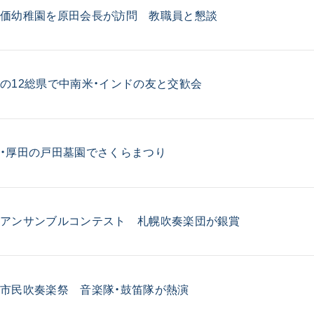
創価幼稚園を原田会長が訪問 教職員と懇談
ご意見
ご利用にあたって
の12総県で中南米・インドの友と交歓会
・厚田の戸田墓園でさくらまつり
道アンサンブルコンテスト 札幌吹奏楽団が銀賞
市民吹奏楽祭 音楽隊・鼓笛隊が熱演