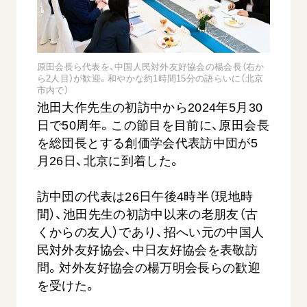
音楽活動
友人葬
初代会長・牧口常三郎先生
座談会御書ｅ講義
創価学会 社会憲章
関連リンク
展示活動
彼岸
第2代会長・戸田城聖先生
小説『新・人間革命』『人間革命』要旨
組織・機構
教育本部の活動
創価学会総本部
第3代会長・池田大作先生
御書検索［新版］
原田会長ら代表を、中国人民対外友好協会の楊会長（右か
会長・理事長・各部長の紹介
ご意見
図書贈呈
ら2人目）が歓迎。和やかな約1時間15分の語らいに（北京
墓地公園・納骨堂
市内で）
沿革
ご利用にあたって
聖教電子版
池田大作先生の初訪中から2024年5月30
略年表
日で50周年。この節目を目前に、原田会長
聖教ブックストア
入会について
を総団長とする創価学会代表訪中団が5
soka youth media
月26日、北京に到着した。
関連団体
Soka Gakkai グローバルサイト
道府県中心会館
訪中団の代表は26日午後4時半（現地時
SGIピースサイト
間）、池田先生の初訪中以来の老朋友（古
SOKA PICKS
くからの友人）であり、招へい元の中国人
すべて見る
民対外友好協会、中日友好協会を表敬訪
問。対外友好協会の楊万明会長らの歓迎
を受けた。