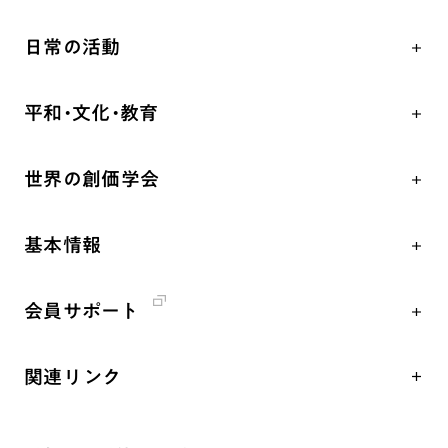
人間革命
日常の活動
自他共の幸福
学会永遠の五指針
祈り
平和・文化・教育
朝晩の祈り（勤行・唱題）
御本尊
「平和の文化」を構築
座談会
聖典
世界の創価学会
核兵器の廃絶、軍縮に向け連帯を拡大
仏法を学ぶ
日蓮大聖人の仏法（教学入門）
各国WEBSITE
「人権文化」「ジェンダー平等」を促進
仏法を語る
釈尊～法華経
基本情報
世界の創価学会の歴史
「持続可能な開発目標（SDGs）」の取り組み
主な行事
日蓮大聖人
創価学会 会憲
人道支援
年間の活動について
創価学会の三代会長
会員サポート
創価学会 会則
音楽活動
友人葬
初代会長・牧口常三郎先生
座談会御書ｅ講義
創価学会 社会憲章
展示活動
彼岸
第2代会長・戸田城聖先生
関連リンク
小説『新・人間革命』『人間革命』要旨
組織・機構
教育本部の活動
第3代会長・池田大作先生
創価学会総本部
御書検索［新版］
会長・理事長・各部長紹介
図書贈呈