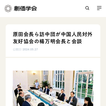
創価学会とは
原田会長ら訪中団が中国人民対外
人間革命
友好協会の楊万明会長と会談
日常の活動
自他共の幸福
公開日：
2024.05.27
学会永遠の五指針
祈り
平和・文化・教育
朝晩の祈り（勤行・唱題）
御本尊
「平和の文化」を構築
座談会
聖典
世界の創価学会
核兵器の廃絶に向け連帯を拡大
仏法を学ぶ
日蓮大聖人の仏法（教学入門）
各国ウェブサイト
「人権文化」「ジェンダー平等」を促進
仏法を語る
基本情報
釈尊～法華経
世界の創価学会の歴史
「持続可能な開発目標（SDGs）」の取り組み
主な行事
日蓮大聖人
創価学会 会憲
人道支援
会員サポート
年間の活動について
創価学会の三代会長
創価学会 会則