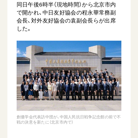
同日午後6時半（現地時間）から北京市内
で開かれ、中日友好協会の程永華常務副
会長、対外友好協会の袁副会長らが出席
した。
創価学会代表訪中団が、中国人民抗日戦争記念館の前で不
戦の決意を新たに（北京市内で）