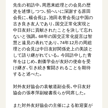
先生の初訪中、周恩来総理との会見の歴
史を述懐しつつ、招へいに深謝する原田
会長に、楊会長は、池田名誉会長は中国の
古き良き友人であり、国交正常化実現と
中日友好に貢献されたことを決して忘れ
ないと強調。68年の国交正常化提言は智
慧と遠見の表れであり、74年12月の周総
西
【被爆証言】「原爆の子」として生きた80年
「三つの
理との会見は中日友好関係史上の美談と
広島県 早志百…
2026.07.3
して語り継がれている。今回訪中した青
2026.08.06
年をはじめ、創価学会が友好の使命を受
文化
け継ぎ、引き続き奮闘されることを期待
SDGs
平和
動画
すると述べた。
証言
広島
対外友好協会の袁敏道副会長、中日友好
協会の張孝萍副秘書長らが同席した。
また対外友好協会の主催による歓迎宴が