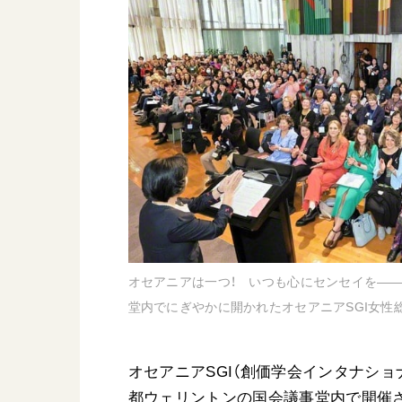
日蓮大聖人
友人葬
創価学会の三代会長
彼岸
初代会長・牧口常三郎先生
第2代会長・戸田城聖先生
第3代会長・池田大作先生
世界の創価学会
基本情報
各国ウェブサイト
会員サポート
世界の創価学会の歴史
オセアニアは一つ！ いつも心にセンセイを―
座談会御書ｅ講義
堂内でにぎやかに開かれたオセアニアSGI女性
小説『新・人間革命』『
要旨
オセアニアSGI（創価学会インタナショナ
御書検索［新版］
都ウェリントンの国会議事堂内で開催さ