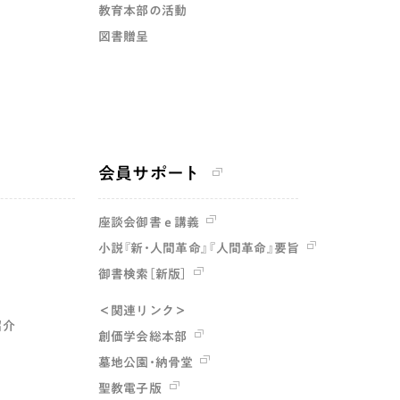
教育本部の活動
図書贈呈
会員サポート
座談会御書ｅ講義
小説『新・人間革命』『人間革命』要旨
御書検索［新版］
＜関連リンク＞
紹介
創価学会総本部
墓地公園・納骨堂
聖教電子版