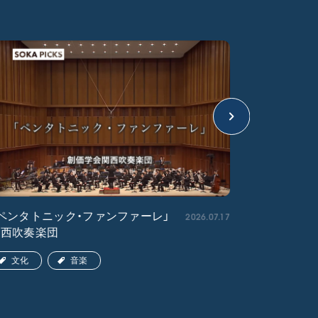
2026.07.17
ペンタトニック・ファンファーレ」
「エル・ク
関西吹奏楽団
ア吹奏楽団
文化
音楽
文化