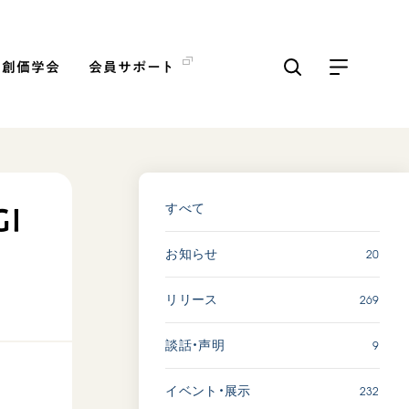
の創価学会
会員サポート
ICKS
すべて見る
すべて
I
20
お知らせ
【被爆証言】「原爆の子」と
して生きた80年 広島県 早
269
リリース
志百…
2026.08.06
9
談話・声明
SDGs
平和
動画
証言
232
イベント・展示