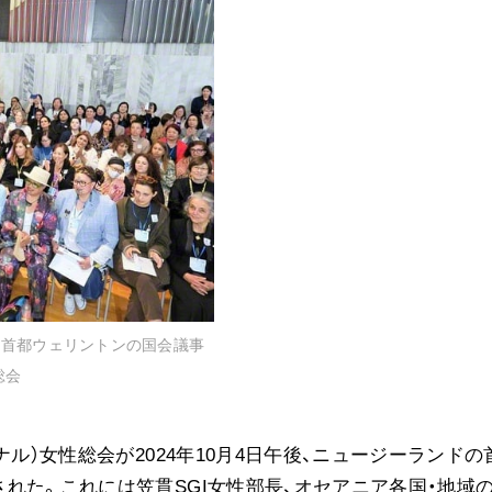
音楽活動
展示活動
教育本部の活動
図書贈呈
＜関連リンク＞
創価学会総本部
墓地公園・納骨堂
聖教電子版
―首都ウェリントンの国会議事
聖教ブックストア
総会
人間革命』
soka youth media
Soka Gakkai グローバルサイト
ル）女性総会が2024年10月4日午後、ニュージーランドの
SGIピースサイト
れた。これには笠貫SGI女性部長、オセアニア各国・地域