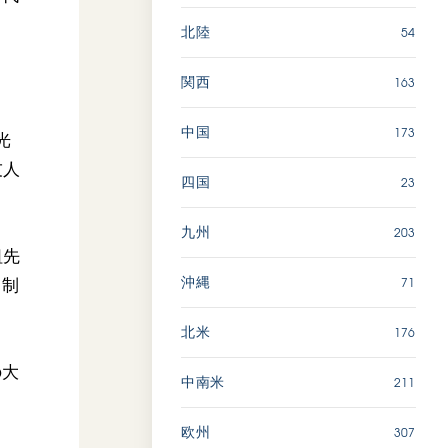
54
北陸
163
関西
173
中国
光
友人
23
四国
203
九州
祖先
71
沖縄
を制
176
北米
の大
211
中南米
307
欧州