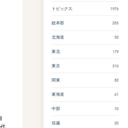
広島
1976
トピックス
「三つの花ことば」 関西吹
253
総本部
奏楽団
2026.07.31
52
北海道
文化
音楽
179
東北
動画
316
東京
82
関東
「ペンタトニック・ファン
ファーレ」 関西吹奏楽団
2026.07.17
61
東海道
文化
音楽
70
中部
動画
首
20
信越
の代