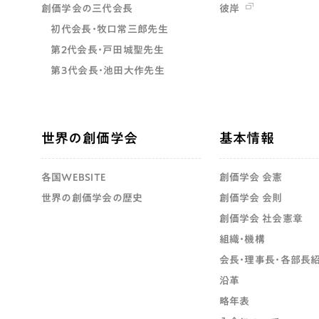
創価学会の三代会長
彼岸
初代会長・牧口常三郎先生
第2代会長・戸田城聖先生
第3代会長・池田大作先生
世界の創価学会
基本情報
各国WEBSITE
創価学会 会憲
世界の創価学会の歴史
創価学会 会則
創価学会 社会憲章
組織・機構
会長・理事長・各部長
沿革
略年表