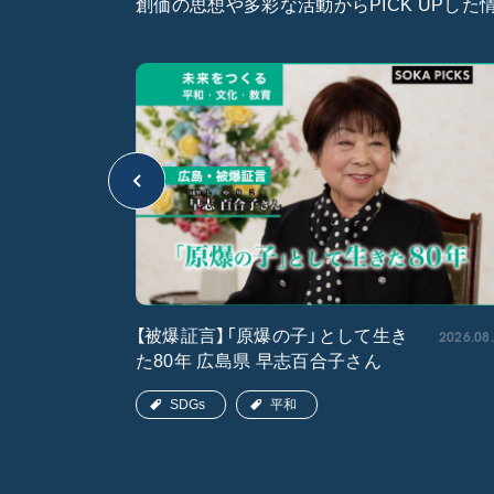
創価の思想や多彩な活動からPICK UPし
2026.05.15
2026.08
【被爆証言】「原爆の子」として生き
た80年 広島県 早志百合子さん
SDGs
平和