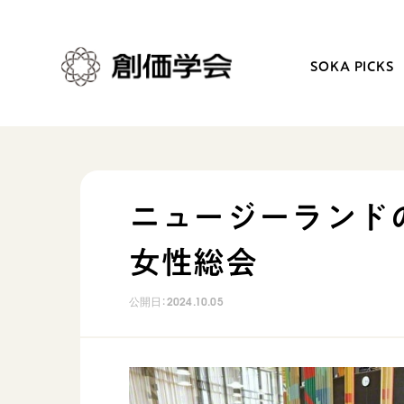
SOKA PICKS
創価学会とは
日常の活動
ニュージーランドの
人間革命
学会永遠の五指針
女性総会
自他共の幸福
朝晩の祈り（勤行・唱題
祈り
座談会
公開日：
2024.10.05
御本尊
仏法を学ぶ
聖典
仏法を語る
日蓮大聖人の仏法（教学入門）
主な行事
釈尊～法華経
年間の活動について