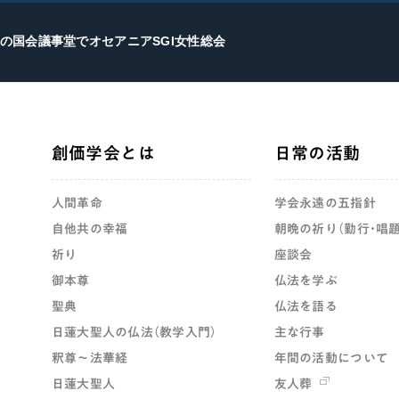
の国会議事堂でオセアニアSGI女性総会
創価学会とは
日常の活動
人間革命
学会永遠の五指針
自他共の幸福
朝晩の祈り（勤行・唱題
祈り
座談会
御本尊
仏法を学ぶ
聖典
仏法を語る
日蓮大聖人の仏法（教学入門）
主な行事
釈尊～法華経
年間の活動について
日蓮大聖人
友人葬