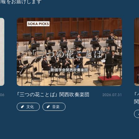
た情報をお届けします
.06
2026.07.31
「三つの花ことば」 関西吹奏楽団
「
文化
音楽