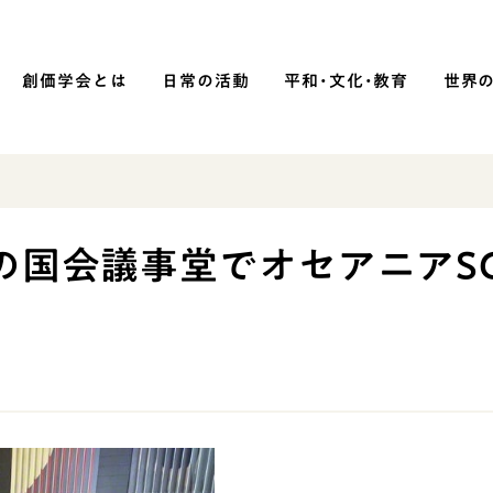
創価学会とは
日常の活動
平和・文化・教育
世界
SOKA P
平和・文化・教育
国会議事堂でオセアニアSG
「平和の文化」を構築
）
核兵器の廃絶に向け連帯を拡大
「人権文化」「ジェンダー平等」を
促進
「持続可能な開発目標（SDGs）」の
取り組み
人道支援