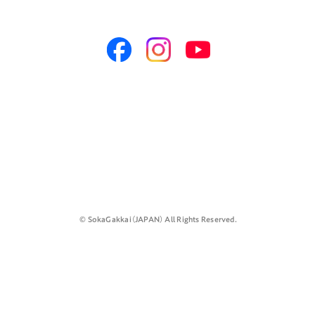
©️ SokaGakkai（JAPAN） All Rights Reserved.