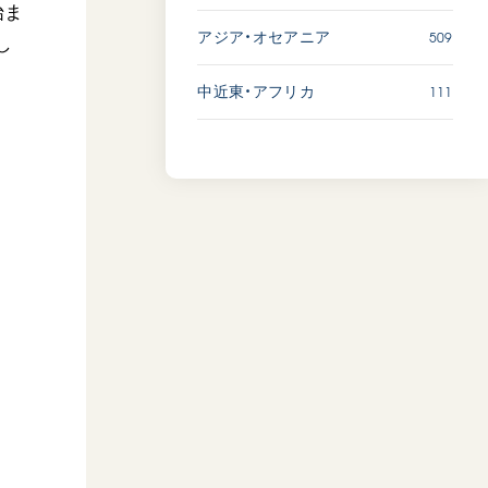
始ま
509
アジア・オセアニア
し
111
中近東・アフリカ