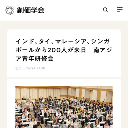
創価学会とは
インド、タイ、マレーシア、シンガ
人間革命
ポールから200人が来日 南アジ
日常の活動
自他共の幸福
ア青年研修会
学会永遠の五指針
祈り
公開日：
2024.11.30
平和・文化・教育
朝晩の祈り（勤行・唱題）
御本尊
「平和の文化」を構築
座談会
聖典
世界の創価学会
核兵器の廃絶に向け連帯を拡大
仏法を学ぶ
日蓮大聖人の仏法（教学入門）
各国ウェブサイト
「人権文化」「ジェンダー平等」を促進
仏法を語る
基本情報
釈尊～法華経
世界の創価学会の歴史
「持続可能な開発目標（SDGs）」の取り組み
主な行事
日蓮大聖人
創価学会 会憲
人道支援
会員サポート
年間の活動について
創価学会の三代会長
創価学会 会則