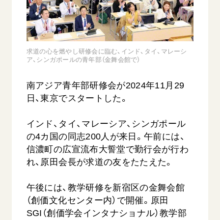
音楽活動
友人葬
初代会長・牧口常三郎先生
座談会御書ｅ講義
創価学会 社会憲章
関連リンク
展示活動
彼岸
第2代会長・戸田城聖先生
小説『新・人間革命』『人間革命』要旨
組織・機構
教育本部の活動
創価学会総本部
第3代会長・池田大作先生
御書検索［新版］
会長・理事長・各部長の紹介
求道の心を燃やし研修会に臨む、インド、タイ、マレーシ
ご意見
図書贈呈
墓地公園・納骨堂
ア、シンガポールの青年部（金舞会館で）
沿革
ご利用にあたって
聖教電子版
略年表
南アジア青年部研修会が2024年11月29
聖教ブックストア
日、東京でスタートした。
入会について
soka youth media
関連団体
インド、タイ、マレーシア、シンガポール
Soka Gakkai グローバルサイト
道府県中心会館
の4カ国の同志200人が来日。午前には、
SGIピースサイト
信濃町の広宣流布大誓堂で勤行会が行わ
れ、原田会長が求道の友をたたえた。
SOKA PICKS
すべて見る
午後には、教学研修を新宿区の金舞会館
（創価文化センター内）で開催。原田
SGI（創価学会インタナショナル）教学部