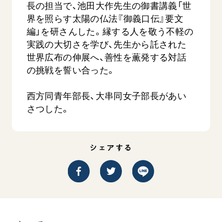
長の担当で、池田大作先生の御書講義「世
界を照らす太陽の仏法『御義口伝』要文
編」を研さんした。縁する人を敬う不軽の
実践の大切さを学び、先生から託された
世界広布の伸展へ、善性を薫発する対話
の挑戦を誓い合った。
西方同青年部長、大串同女子部長があい
西
【被爆証言】「原爆の子」として生きた80年
「三つの
広島県 早志百…
さつした。
2026.07.3
2026.08.06
文化
SDGs
平和
動画
シェアする
証言
広島