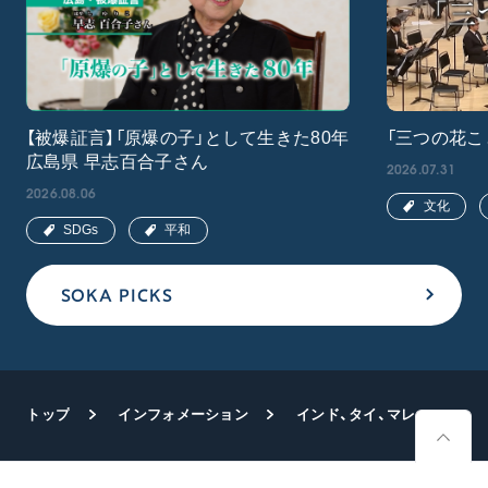
【被爆証言】「原爆の子」として生きた80年
「三つの花こ
広島県 早志百合子さん
2026.07.31
2026.08.06
文化
SDGs
平和
SOKA PICKS
トップ
インフォメーション
インド、タイ、マレーシア、シンガポールから200人が来日 南アジア青年研修会