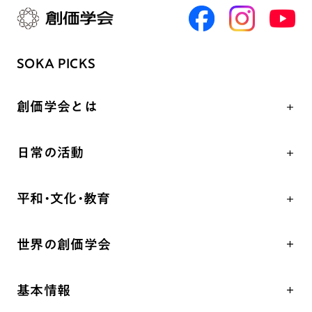
SOKA PICKS
創価学会とは
人間革命
日常の活動
自他共の幸福
学会永遠の五指針
祈り
平和・文化・教育
朝晩の祈り（勤行・唱題）
御本尊
「平和の文化」を構築
座談会
聖典
世界の創価学会
核兵器の廃絶、軍縮に向け連帯を拡大
仏法を学ぶ
日蓮大聖人の仏法（教学入門）
各国WEBSITE
「人権文化」「ジェンダー平等」を促進
仏法を語る
釈尊～法華経
基本情報
世界の創価学会の歴史
「持続可能な開発目標（SDGs）」の取り組み
主な行事
日蓮大聖人