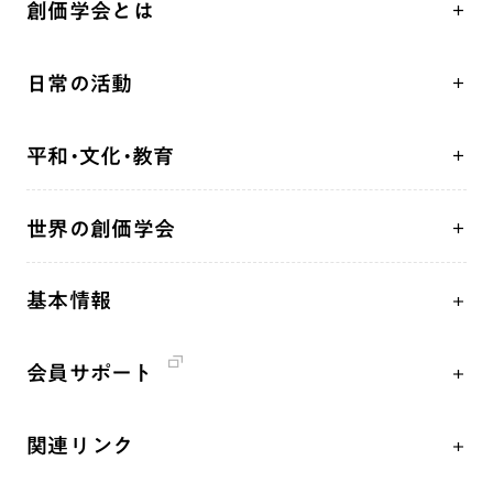
創価学会とは
人間革命
日常の活動
自他共の幸福
学会永遠の五指針
祈り
平和・文化・教育
朝晩の祈り（勤行・唱題）
御本尊
「平和の文化」を構築
座談会
聖典
世界の創価学会
核兵器の廃絶、軍縮に向け連帯を拡大
仏法を学ぶ
日蓮大聖人の仏法（教学入門）
各国WEBSITE
「人権文化」「ジェンダー平等」を促進
仏法を語る
釈尊～法華経
基本情報
世界の創価学会の歴史
「持続可能な開発目標（SDGs）」の取り組み
主な行事
日蓮大聖人
創価学会 会憲
人道支援
年間の活動について
創価学会の三代会長
会員サポート
創価学会 会則
音楽活動
友人葬
初代会長・牧口常三郎先生
座談会御書ｅ講義
創価学会 社会憲章
展示活動
彼岸
第2代会長・戸田城聖先生
関連リンク
小説『新・人間革命』『人間革命』要旨
組織・機構
教育本部の活動
第3代会長・池田大作先生