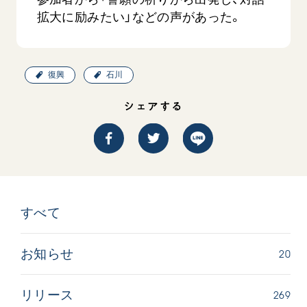
拡大に励みたい」などの声があった。
復興
石川
シェアする
西
【被爆証言】「原爆の子」として生きた80年
「三つの
広島県 早志百…
2026.07.3
2026.08.06
文化
SDGs
平和
動画
すべて
証言
広島
20
お知らせ
269
リリース