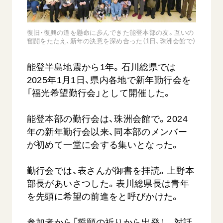
音楽活動
友人葬
初代会長・牧口常三郎先生
座談会御書ｅ講義
創価学会 社会憲章
関連リンク
展示活動
彼岸
第2代会長・戸田城聖先生
小説『新・人間革命』『人間革命』要旨
組織・機構
復旧・復興の道を懸命に歩んできた能登本部の友。互いの
教育本部の活動
奮闘をたたえ、新年の決意を深め合った（1日、珠洲会館で）
創価学会総本部
第3代会長・池田大作先生
御書検索［新版］
会長・理事長・各部長の紹介
ご意見
図書贈呈
墓地公園・納骨堂
沿革
能登半島地震から1年。石川総県では
ご利用にあたって
聖教電子版
2025年1月1日、県内各地で新年勤行会を
略年表
「福光希望勤行会」として開催した。
聖教ブックストア
入会について
soka youth media
関連団体
能登本部の勤行会は、珠洲会館で。2024
Soka Gakkai グローバルサイト
年の新年勤行会以来、同本部のメンバー
道府県中心会館
が初めて一堂に会する集いとなった。
SGIピースサイト
SOKA PICKS
勤行会では、表さんが御書を拝読。上野本
すべて見る
部長があいさつした。表川総県長は青年
を先頭に希望の前進をと呼びかけた。
参加者から「誓願の祈りから出発し、対話