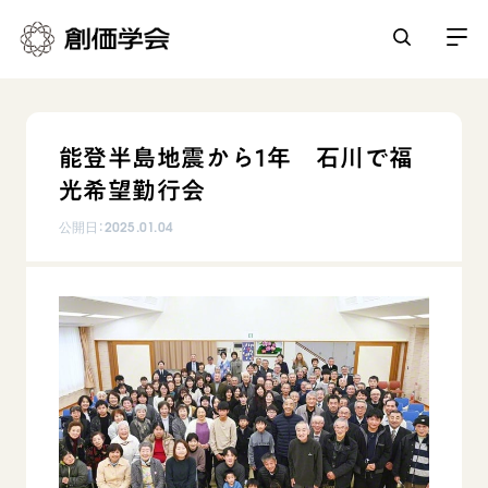
創価学会とは
能登半島地震から1年 石川で福
人間革命
光希望勤行会
日常の活動
自他共の幸福
公開日：
2025.01.04
学会永遠の五指針
祈り
平和・文化・教育
朝晩の祈り（勤行・唱題）
御本尊
「平和の文化」を構築
座談会
聖典
世界の創価学会
核兵器の廃絶に向け連帯を拡大
仏法を学ぶ
日蓮大聖人の仏法（教学入門）
各国ウェブサイト
「人権文化」「ジェンダー平等」を促進
仏法を語る
基本情報
釈尊～法華経
世界の創価学会の歴史
「持続可能な開発目標（SDGs）」の取り組み
主な行事
日蓮大聖人
創価学会 会憲
人道支援
会員サポート
年間の活動について
創価学会の三代会長
創価学会 会則