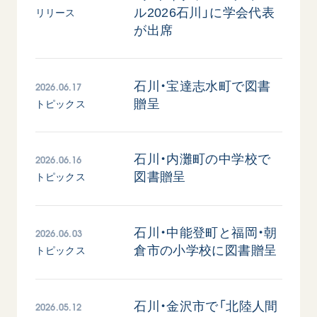
音楽活動
友人葬
ル2026石川」に学会代表
リリース
初代会長・牧口常三郎先生
座談会御書ｅ講義
創価学会 社会憲章
関連リンク
が出席
展示活動
彼岸
第2代会長・戸田城聖先生
小説『新・人間革命』『人間革命』要旨
組織・機構
教育本部の活動
創価学会総本部
第3代会長・池田大作先生
御書検索［新版］
会長・理事長・各部長の紹介
ご意見
図書贈呈
2026.06.17
石川・宝達志水町で図書
墓地公園・納骨堂
沿革
ご利用にあたって
贈呈
トピックス
聖教電子版
略年表
聖教ブックストア
入会について
soka youth media
2026.06.16
石川・内灘町の中学校で
関連団体
図書贈呈
トピックス
Soka Gakkai グローバルサイト
道府県中心会館
SGIピースサイト
2026.06.03
石川・中能登町と福岡・朝
SOKA PICKS
すべて見る
倉市の小学校に図書贈呈
トピックス
2026.05.12
石川・金沢市で「北陸人間