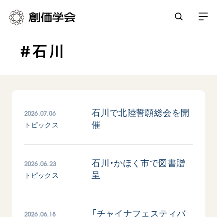
#石川
創価学会とは
人間革命
日常の活動
自他共の幸福
学会永遠の五指針
祈り
2026.07.06
石川で北陸誓願総会を開
平和・文化・教育
催
朝晩の祈り（勤行・唱題）
トピックス
御本尊
「平和の文化」を構築
座談会
聖典
世界の創価学会
核兵器の廃絶に向け連帯を拡大
仏法を学ぶ
日蓮大聖人の仏法（教学入門）
2026.06.23
石川・かほく市で図書贈
各国ウェブサイト
「人権文化」「ジェンダー平等」を促進
仏法を語る
呈
基本情報
トピックス
釈尊～法華経
世界の創価学会の歴史
「持続可能な開発目標（SDGs）」の取り組み
主な行事
日蓮大聖人
創価学会 会憲
人道支援
会員サポート
年間の活動について
創価学会の三代会長
2026.06.18
「チャイナフェスティバ
創価学会 会則