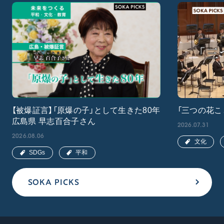
【被爆証言】「原爆の子」として生きた80年
「三つの花こ
広島県 早志百合子さん
2026.07.31
2026.08.06
文化
SDGs
平和
SOKA PICKS