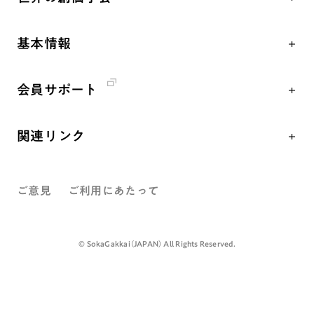
核兵器の廃絶、軍縮に向け連帯を拡大
仏法を学ぶ
日蓮大聖人の仏法（教学入門）
各国WEBSITE
「人権文化」「ジェンダー平等」を促進
仏法を語る
釈尊～法華経
基本情報
世界の創価学会の歴史
「持続可能な開発目標（SDGs）」の取り組み
主な行事
日蓮大聖人
創価学会 会憲
人道支援
年間の活動について
創価学会の三代会長
会員サポート
創価学会 会則
音楽活動
友人葬
初代会長・牧口常三郎先生
座談会御書ｅ講義
創価学会 社会憲章
展示活動
彼岸
第2代会長・戸田城聖先生
関連リンク
小説『新・人間革命』『人間革命』要旨
組織・機構
教育本部の活動
第3代会長・池田大作先生
創価学会総本部
御書検索［新版］
会長・理事長・各部長紹介
図書贈呈
ご意見
ご利用にあたって
墓地公園・納骨堂
沿革
聖教電子版
略年表
聖教ブックストア
©️ SokaGakkai（JAPAN） All Rights Reserved.
入会について
soka youth media
関連団体
Soka Gakkai グローバルサイト
道府県中心会館