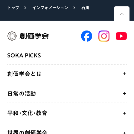
トップ
インフォメーション
石川
SOKA PICKS
創価学会とは
人間革命
日常の活動
自他共の幸福
学会永遠の五指針
祈り
平和・文化・教育
朝晩の祈り（勤行・唱題）
御本尊
「平和の文化」を構築
座談会
聖典
世界の創価学会