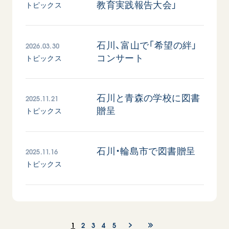
教育実践報告大会」
トピックス
2026.03.30
石川、富山で「希望の絆」
コンサート
トピックス
2025.11.21
石川と青森の学校に図書
西
【被爆証言】「原爆の子」として生きた80年
「三つの
広島県 早志百…
贈呈
トピックス
2026.07.3
2026.08.06
文化
SDGs
平和
動画
2025.11.16
石川・輪島市で図書贈呈
証言
広島
トピックス
1
2
3
4
5