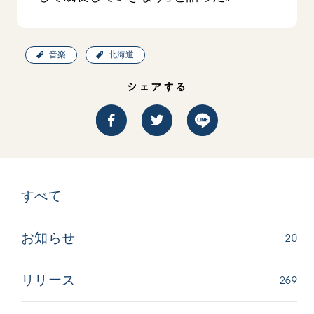
音楽
北海道
シェアする
西
【被爆証言】「原爆の子」として生きた80年
「三つの
広島県 早志百…
2026.07.3
2026.08.06
文化
すべて
SDGs
平和
動画
証言
広島
20
お知らせ
269
リリース