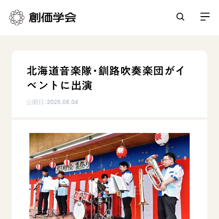
創価学会とは
北海道音楽隊・釧路吹奏楽団がイ
人間革命
ベントに出演
日常の活動
自他共の幸福
公開日：
2025.08.04
学会永遠の五指針
祈り
平和・文化・教育
朝晩の祈り（勤行・唱題）
御本尊
「平和の文化」を構築
座談会
聖典
世界の創価学会
核兵器の廃絶に向け連帯を拡大
仏法を学ぶ
日蓮大聖人の仏法（教学入門）
各国ウェブサイト
「人権文化」「ジェンダー平等」を促進
仏法を語る
基本情報
釈尊～法華経
世界の創価学会の歴史
「持続可能な開発目標（SDGs）」の取り組み
主な行事
日蓮大聖人
創価学会 会憲
人道支援
会員サポート
年間の活動について
創価学会の三代会長
創価学会 会則