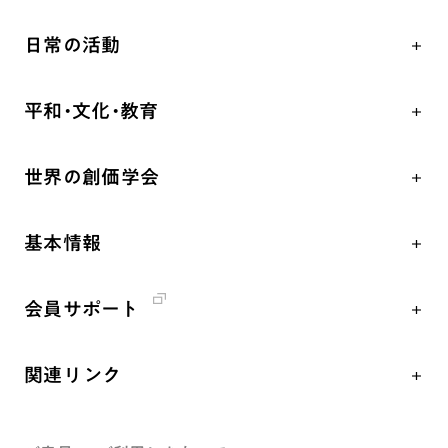
人間革命
日常の活動
自他共の幸福
学会永遠の五指針
祈り
平和・文化・教育
朝晩の祈り（勤行・唱題）
御本尊
「平和の文化」を構築
座談会
聖典
世界の創価学会
核兵器の廃絶、軍縮に向け連帯を拡大
仏法を学ぶ
日蓮大聖人の仏法（教学入門）
各国WEBSITE
「人権文化」「ジェンダー平等」を促進
仏法を語る
釈尊～法華経
基本情報
世界の創価学会の歴史
「持続可能な開発目標（SDGs）」の取り組み
主な行事
日蓮大聖人
創価学会 会憲
人道支援
年間の活動について
創価学会の三代会長
会員サポート
創価学会 会則
音楽活動
友人葬
初代会長・牧口常三郎先生
座談会御書ｅ講義
創価学会 社会憲章
展示活動
彼岸
第2代会長・戸田城聖先生
関連リンク
小説『新・人間革命』『人間革命』要旨
組織・機構
教育本部の活動
第3代会長・池田大作先生
創価学会総本部
御書検索［新版］
会長・理事長・各部長紹介
図書贈呈