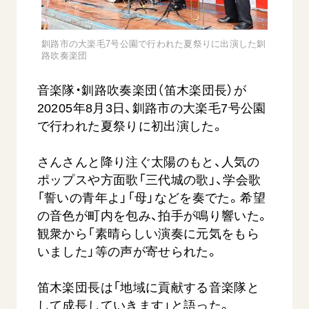
音楽活動
友人葬
初代会長・牧口常三郎先生
座談会御書ｅ講義
創価学会 社会憲章
関連リンク
展示活動
彼岸
第2代会長・戸田城聖先生
小説『新・人間革命』『人間革命』要旨
釧路市の大楽毛7号公園で行われた夏祭りに出演した釧
組織・機構
教育本部の活動
路吹奏楽団
創価学会総本部
第3代会長・池田大作先生
御書検索［新版］
会長・理事長・各部長の紹介
ご意見
図書贈呈
墓地公園・納骨堂
音楽隊・釧路吹奏楽団（笛木楽団長）が
沿革
ご利用にあたって
聖教電子版
20205年8月3日、釧路市の大楽毛7号公園
略年表
で行われた夏祭りに初出演した。
聖教ブックストア
入会について
soka youth media
さんさんと降り注ぐ太陽のもと、人気の
関連団体
Soka Gakkai グローバルサイト
ポップスや方面歌「三代城の歌」、学会歌
道府県中心会館
「誓いの青年よ」「母」などを奏でた。希望
SGIピースサイト
の音色が町内を包み、拍手が鳴り響いた。
SOKA PICKS
観衆から「素晴らしい演奏に元気をもら
すべて見る
いました」等の声が寄せられた。
笛木楽団長は「地域に貢献する音楽隊と
して成長していきます」と語った。