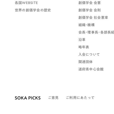
各国WEBSITE
創価学会 会憲
世界の創価学会の歴史
創価学会 会則
創価学会 社会憲章
組織・機構
会長・理事長・各部長
沿革
略年表
入会について
関連団体
道府県中心会館
SOKA PICKS
ご意見
ご利用にあたって