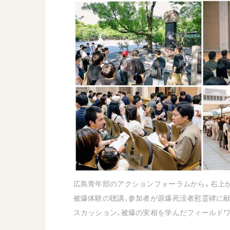
日蓮大聖人
友人葬
創価学会の三代会長
彼岸
初代会長・牧口常三郎先生
第2代会長・戸田城聖先生
第3代会長・池田大作先生
世界の創価学会
基本情報
各国ウェブサイト
会員サポート
世界の創価学会の歴史
座談会御書ｅ講義
小説『新・人間革命』『
広島青年部のアクションフォーラムから。右上
被爆体験の聴講、参加者が原爆死没者慰霊碑に
要旨
スカッション、被爆の実相を学んだフィールドワー
御書検索［新版］