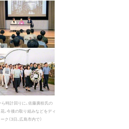
音楽活動
展示活動
教育本部の活動
図書贈呈
＜関連リンク＞
創価学会総本部
墓地公園・納骨堂
聖教電子版
聖教ブックストア
人間革命』
から時計回りに、佐藤廣枝氏の
soka youth media
献花、今後の取り組みなどをディ
Soka Gakkai グローバルサイト
ク（3日、広島市内で）
SGIピースサイト