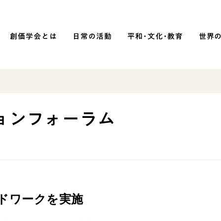
創価学会とは
日常の活動
平和・文化・教育
世界
SOKA P
平和・文化・教育
ョンフォーラム
「平和の文化」を構築
）
核兵器の廃絶に向け連帯を拡大
「人権文化」「ジェンダー平等」を
促進
「持続可能な開発目標（SDGs）」の
ドワークを実施
取り組み
人道支援