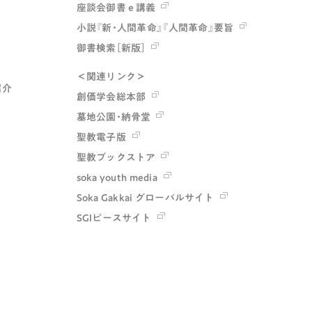
座談会御書ｅ講義
小説『新・人間革命』『人間革命』要旨
御書検索［新版］
＜関連リンク＞
紹介
創価学会総本部
墓地公園・納骨堂
聖教電子版
聖教ブックストア
soka youth media
Soka Gakkai グローバルサイト
SGIピースサイト