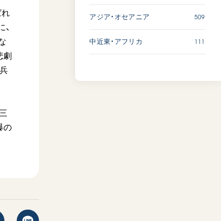
ばれ
509
アジア・オセアニア
に、
111
な
中近東・アフリカ
悲劇
兵
三
爆の