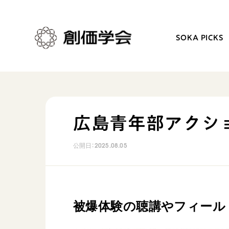
SOKA PICKS
創価学会とは
日常の活動
広島青年部アクシ
人間革命
学会永遠の五指針
公開日：
2025.08.05
自他共の幸福
朝晩の祈り（勤行・唱題
祈り
座談会
御本尊
仏法を学ぶ
聖典
仏法を語る
被爆体験の聴講やフィール
日蓮大聖人の仏法（教学入門）
主な行事
釈尊～法華経
年間の活動について