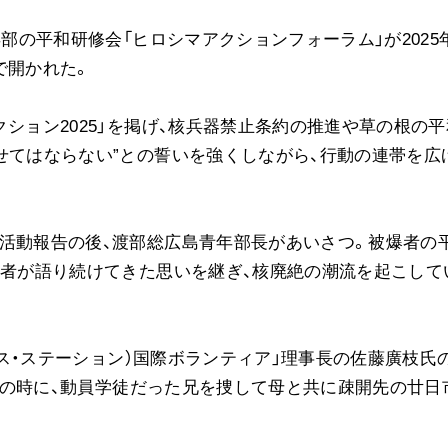
ご意見
年部の平和研修会「ヒロシマアクションフォーラム」が2025
ご利用にあたって
で開かれた。
ション2025」を掲げ、核兵器禁止条約の推進や草の根の平
せてはならない”との誓いを強くしながら、行動の連帯を広
活動報告の後、渡部総広島青年部長があいさつ。被爆者の
爆者が語り続けてきた思いを継ぎ、核廃絶の潮流を起こして
ピース・ステーション）国際ボランティア」理事長の佐藤廣枝氏
7歳の時に、動員学徒だった兄を捜して母と共に疎開先の廿日