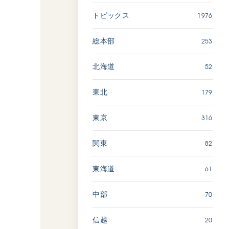
広島
1976
トピックス
「三つの花ことば」 関西吹
253
総本部
奏楽団
2026.07.31
52
北海道
文化
音楽
179
東北
動画
316
東京
82
関東
「ペンタトニック・ファン
ファーレ」 関西吹奏楽団
2026.07.17
61
東海道
文化
音楽
70
中部
動画
20
信越