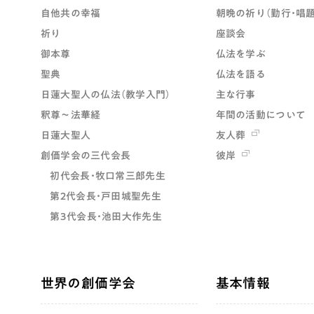
自他共の幸福
朝晩の祈り（勤行・唱題
祈り
座談会
御本尊
仏法を学ぶ
聖典
仏法を語る
日蓮大聖人の仏法（教学入門）
主な行事
釈尊～法華経
年間の活動について
日蓮大聖人
友人葬
創価学会の三代会長
彼岸
初代会長・牧口常三郎先生
第2代会長・戸田城聖先生
第3代会長・池田大作先生
世界の創価学会
基本情報