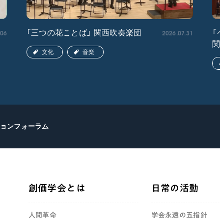
.06
2026.07.31
「三つの花ことば」 関西吹奏楽団
「
文化
音楽
ョンフォーラム
創価学会とは
日常の活動
人間革命
学会永遠の五指針