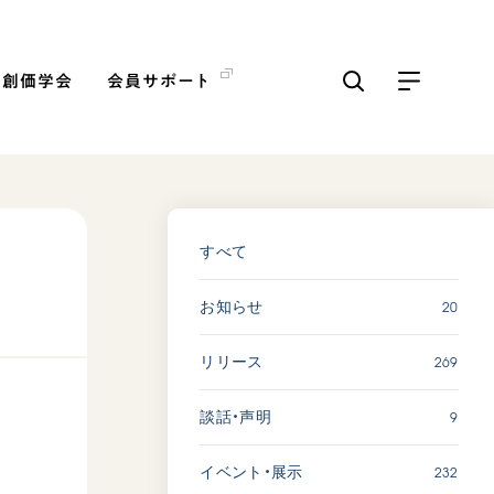
の創価学会
会員サポート
ICKS
すべて見る
すべて
20
お知らせ
【被爆証言】「原爆の子」と
して生きた80年 広島県 早
269
リリース
志百…
2026.08.06
9
談話・声明
SDGs
平和
動画
証言
232
イベント・展示