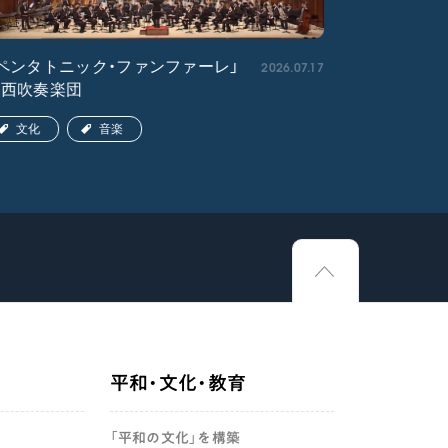
2026.07.17
ペンタトニック・ファンファーレ」
「エル・ク
関西吹奏楽団
ア吹奏楽団
文化
音楽
文化
平和・文化・教育
「平和の文化」を構築