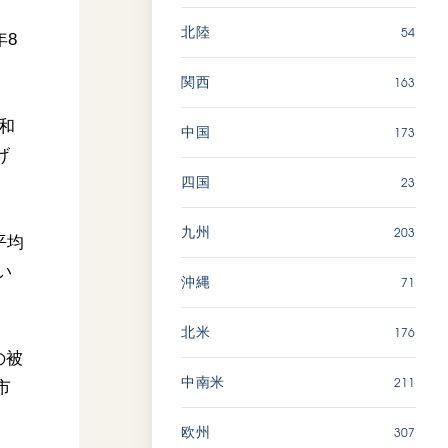
54
北陸
年8
163
関西
和
173
中国
げ
23
四国
203
九州
平均
い
71
沖縄
176
北米
の被
211
中南米
市
307
欧州