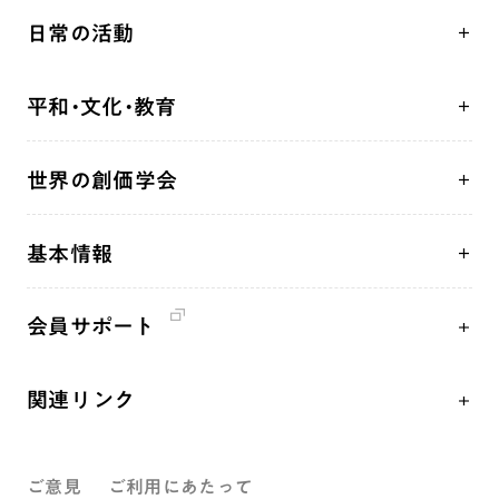
人間革命
日常の活動
自他共の幸福
学会永遠の五指針
祈り
平和・文化・教育
朝晩の祈り（勤行・唱題）
御本尊
「平和の文化」を構築
座談会
聖典
世界の創価学会
核兵器の廃絶、軍縮に向け連帯を拡大
仏法を学ぶ
日蓮大聖人の仏法（教学入門）
各国WEBSITE
「人権文化」「ジェンダー平等」を促進
仏法を語る
釈尊～法華経
基本情報
世界の創価学会の歴史
「持続可能な開発目標（SDGs）」の取り組み
主な行事
日蓮大聖人
創価学会 会憲
人道支援
年間の活動について
創価学会の三代会長
会員サポート
創価学会 会則
音楽活動
友人葬
初代会長・牧口常三郎先生
座談会御書ｅ講義
創価学会 社会憲章
展示活動
彼岸
第2代会長・戸田城聖先生
関連リンク
小説『新・人間革命』『人間革命』要旨
組織・機構
教育本部の活動
第3代会長・池田大作先生
創価学会総本部
御書検索［新版］
会長・理事長・各部長紹介
図書贈呈
ご意見
ご利用にあたって
墓地公園・納骨堂