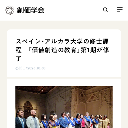
創価学会とは
スペイン・アルカラ大学の修士課
人間革命
程 「価値創造の教育」第1期が修
日常の活動
自他共の幸福
了
学会永遠の五指針
祈り
公開日：
2025.10.30
平和・文化・教育
朝晩の祈り（勤行・唱題）
御本尊
「平和の文化」を構築
座談会
聖典
世界の創価学会
核兵器の廃絶に向け連帯を拡大
仏法を学ぶ
日蓮大聖人の仏法（教学入門）
各国ウェブサイト
「人権文化」「ジェンダー平等」を促進
仏法を語る
基本情報
釈尊～法華経
世界の創価学会の歴史
「持続可能な開発目標（SDGs）」の取り組み
主な行事
日蓮大聖人
創価学会 会憲
人道支援
会員サポート
年間の活動について
創価学会の三代会長
創価学会 会則