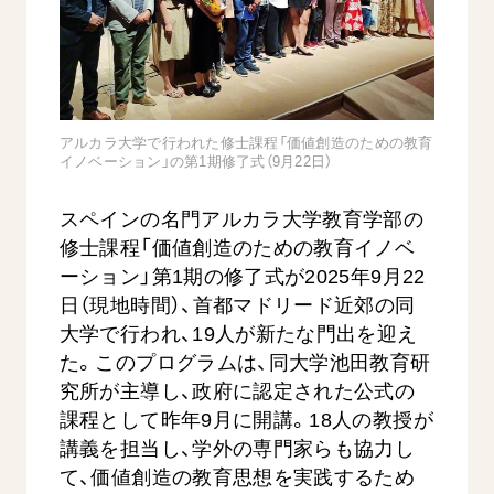
音楽活動
友人葬
初代会長・牧口常三郎先生
座談会御書ｅ講義
創価学会 社会憲章
関連リンク
展示活動
彼岸
第2代会長・戸田城聖先生
小説『新・人間革命』『人間革命』要旨
組織・機構
教育本部の活動
創価学会総本部
第3代会長・池田大作先生
御書検索［新版］
会長・理事長・各部長の紹介
ご意見
図書贈呈
墓地公園・納骨堂
アルカラ大学で行われた修士課程「価値創造のための教育
沿革
ご利用にあたって
イノベーション」の第1期修了式（9月22日）
聖教電子版
略年表
聖教ブックストア
スペインの名門アルカラ大学教育学部の
入会について
soka youth media
修士課程「価値創造のための教育イノベ
関連団体
ーション」第1期の修了式が2025年9月22
Soka Gakkai グローバルサイト
道府県中心会館
日（現地時間）、首都マドリード近郊の同
SGIピースサイト
大学で行われ、19人が新たな門出を迎え
た。このプログラムは、同大学池田教育研
SOKA PICKS
すべて見る
究所が主導し、政府に認定された公式の
課程として昨年9月に開講。18人の教授が
講義を担当し、学外の専門家らも協力し
て、価値創造の教育思想を実践するため