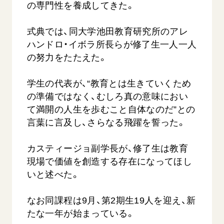
の専門性を養成してきた。
式典では、同大学池田教育研究所のアレ
ハンドロ・イボラ所長らが修了生一人一人
の努力をたたえた。
学生の代表が、“教育とは生きていくため
の準備ではなく、むしろ真の意味におい
西
【被爆証言】「原爆の子」として生きた80年
「三つの
広島県 早志百…
て満開の人生を歩むこと自体なのだ”との
2026.07.3
2026.08.06
言葉に言及し、さらなる飛躍を誓った。
文化
SDGs
平和
動画
カスティージョ副学長が、修了生は教育
証言
広島
現場で価値を創造する存在になってほし
いと述べた。
なお同課程は9月、第2期生19人を迎え、新
たな一年が始まっている。