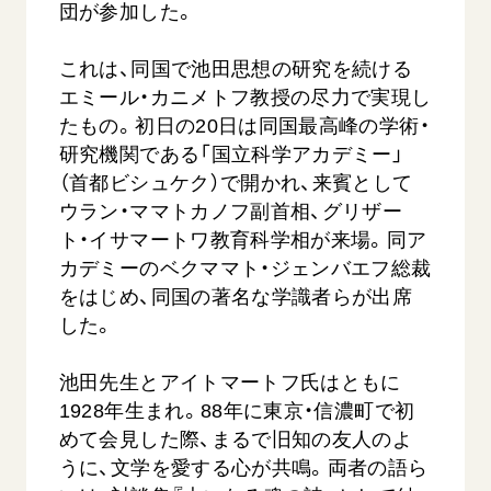
団が参加した。
これは、同国で池田思想の研究を続ける
エミール・カニメトフ教授の尽力で実現し
たもの。初日の20日は同国最高峰の学術・
研究機関である「国立科学アカデミー」
（首都ビシュケク）で開かれ、来賓として
ウラン・ママトカノフ副首相、グリザー
西
【被爆証言】「原爆の子」として生きた80年
「三つの
広島県 早志百…
ト・イサマートワ教育科学相が来場。同ア
2026.07.3
2026.08.06
カデミーのベクママト・ジェンバエフ総裁
文化
をはじめ、同国の著名な学識者らが出席
SDGs
平和
動画
した。
証言
広島
池田先生とアイトマートフ氏はともに
1928年生まれ。88年に東京・信濃町で初
めて会見した際、まるで旧知の友人のよ
うに、文学を愛する心が共鳴。両者の語ら