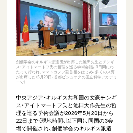
音楽活動
友人葬
初代会長・牧口常三郎先生
座談会御書ｅ講義
創価学会 社会憲章
関連リンク
展示活動
彼岸
第2代会長・戸田城聖先生
小説『新・人間革命』『人間革命』要旨
組織・機構
教育本部の活動
創価学会総本部
第3代会長・池田大作先生
御書検索［新版］
会長・理事長・各部長の紹介
ご意見
図書贈呈
墓地公園・納骨堂
沿革
ご利用にあたって
聖教電子版
略年表
聖教ブックストア
入会について
創価学会のキルギス派遣団が出席した池田先生とチンギ
soka youth media
ス・アイトマートフ氏の哲理を巡る学術会議。3日間にわ
関連団体
たって行われ、ママトカノフ副首相をはじめ、多くの来賓
Soka Gakkai グローバルサイト
が出席した（5月20日、首都ビシュケクの国立科学アカデミ
道府県中心会館
ーで）
SGIピースサイト
中央アジア・キルギス共和国の文豪チンギ
SOKA PICKS
すべて見る
ス・アイトマートフ氏と池田大作先生の哲
理を巡る学術会議が2026年5月20日から
22日まで（現地時間、以下同）、同国の3会
場で開催され、創価学会のキルギス派遣