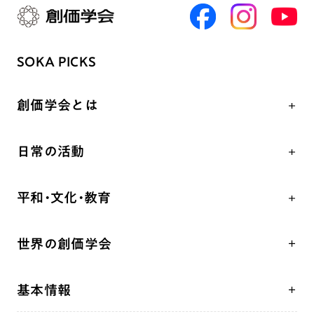
SOKA PICKS
創価学会とは
人間革命
日常の活動
自他共の幸福
学会永遠の五指針
祈り
平和・文化・教育
朝晩の祈り（勤行・唱題）
御本尊
「平和の文化」を構築
座談会
聖典
世界の創価学会
核兵器の廃絶、軍縮に向け連帯を拡大
仏法を学ぶ
日蓮大聖人の仏法（教学入門）
各国WEBSITE
「人権文化」「ジェンダー平等」を促進
仏法を語る
釈尊～法華経
基本情報
世界の創価学会の歴史
「持続可能な開発目標（SDGs）」の取り組み
主な行事
日蓮大聖人