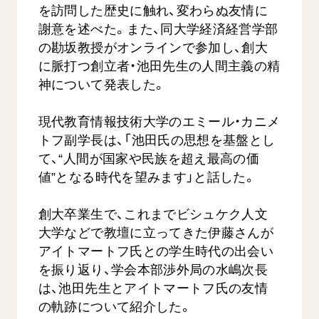
を訪問した歴史に触れ、変わらぬ友情に
謝意を述べた。また、同大学経済経営学部
の勘坂教授がオンラインで参加し、創大
に脈打つ創立者・池田先生の人間主義の精
神について発表した。
現代教育情報技術大学のエミール・カニメ
トフ副学長は、「池田氏の思想を基盤とし
て、“人間が国家や民族を超え最高の価
値”となる時代を望みます」と話した。
創大卒業生で、これまでビシュケク人文
大学などで教壇に立ってきた伊藤さんが
アイトマートフ氏との学生時代の出会い
を振り返り、学会本部渉外局の水嶋次長
は、池田先生とアイトマートフ氏の友情
の軌跡について紹介した。