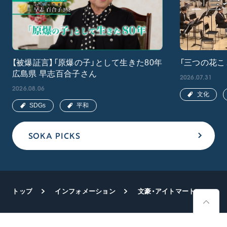
【被爆証言】「原爆の子」として生きた80年
「三つの花こ
広島県 早志百合子さん
2026.07.31
2026.08.06
文化
SDGs
平和
SOKA PICKS
トップ
インフォメーション
文豪・アイトマートフ氏と池田先生の哲理巡り 中央アジアのキルギス共和国で学術会議