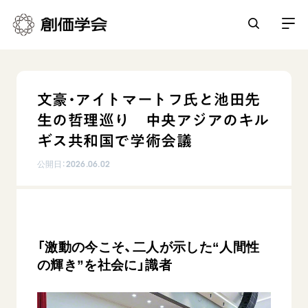
創価学会とは
文豪・アイトマートフ氏と池田先
人間革命
生の哲理巡り 中央アジアのキル
日常の活動
自他共の幸福
ギス共和国で学術会議
学会永遠の五指針
祈り
公開日：
2026.06.02
平和・文化・教育
朝晩の祈り（勤行・唱題）
御本尊
「平和の文化」を構築
座談会
聖典
世界の創価学会
核兵器の廃絶に向け連帯を拡大
仏法を学ぶ
日蓮大聖人の仏法（教学入門）
各国ウェブサイト
「人権文化」「ジェンダー平等」を促進
「激動の今こそ、二人が示した“人間性
仏法を語る
基本情報
釈尊～法華経
世界の創価学会の歴史
の輝き”を社会に」識者
「持続可能な開発目標（SDGs）」の取り組み
主な行事
日蓮大聖人
創価学会 会憲
人道支援
会員サポート
年間の活動について
創価学会の三代会長
創価学会 会則