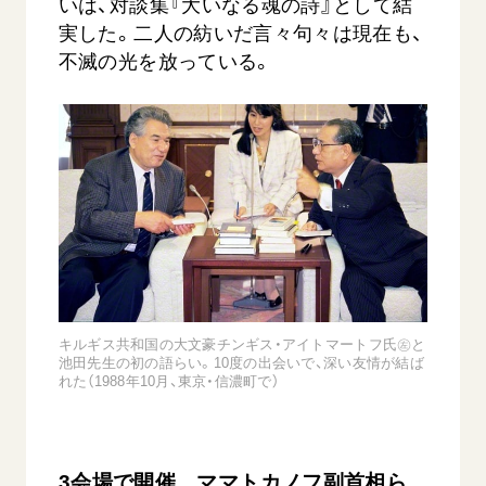
いは、対談集『大いなる魂の詩』として結
実した。二人の紡いだ言々句々は現在も、
不滅の光を放っている。
キルギス共和国の大文豪チンギス・アイトマートフ氏㊧と
池田先生の初の語らい。10度の出会いで、深い友情が結ば
れた（1988年10月、東京・信濃町で）
3会場で開催 ママトカノフ副首相ら