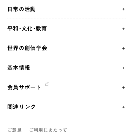
人間革命
日常の活動
自他共の幸福
学会永遠の五指針
祈り
平和・文化・教育
朝晩の祈り（勤行・唱題）
御本尊
「平和の文化」を構築
座談会
聖典
世界の創価学会
核兵器の廃絶、軍縮に向け連帯を拡大
仏法を学ぶ
日蓮大聖人の仏法（教学入門）
各国WEBSITE
「人権文化」「ジェンダー平等」を促進
仏法を語る
釈尊～法華経
基本情報
世界の創価学会の歴史
「持続可能な開発目標（SDGs）」の取り組み
主な行事
日蓮大聖人
創価学会 会憲
人道支援
年間の活動について
創価学会の三代会長
会員サポート
創価学会 会則
音楽活動
友人葬
初代会長・牧口常三郎先生
座談会御書ｅ講義
創価学会 社会憲章
展示活動
彼岸
第2代会長・戸田城聖先生
関連リンク
小説『新・人間革命』『人間革命』要旨
組織・機構
教育本部の活動
第3代会長・池田大作先生
創価学会総本部
御書検索［新版］
会長・理事長・各部長紹介
図書贈呈
ご意見
ご利用にあたって
墓地公園・納骨堂