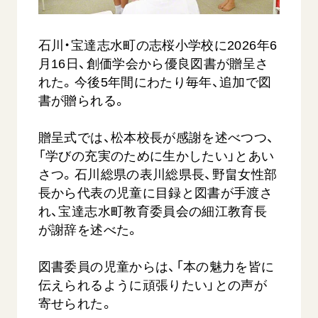
音楽活動
友人葬
初代会長・牧口常三郎先生
座談会御書ｅ講義
創価学会 社会憲章
関連リンク
展示活動
彼岸
第2代会長・戸田城聖先生
小説『新・人間革命』『人間革命』要旨
石川・宝達志水町の志桜小学校に2026年6
組織・機構
教育本部の活動
創価学会総本部
月16日、創価学会から優良図書が贈呈さ
第3代会長・池田大作先生
御書検索［新版］
会長・理事長・各部長の紹介
ご意見
図書贈呈
れた。今後5年間にわたり毎年、追加で図
墓地公園・納骨堂
沿革
書が贈られる。
ご利用にあたって
聖教電子版
略年表
聖教ブックストア
贈呈式では、松本校長が感謝を述べつつ、
入会について
「学びの充実のために生かしたい」とあい
soka youth media
関連団体
さつ。石川総県の表川総県長、野畠女性部
Soka Gakkai グローバルサイト
道府県中心会館
長から代表の児童に目録と図書が手渡さ
SGIピースサイト
れ、宝達志水町教育委員会の細江教育長
が謝辞を述べた。
SOKA PICKS
すべて見る
図書委員の児童からは、「本の魅力を皆に
伝えられるように頑張りたい」との声が
寄せられた。