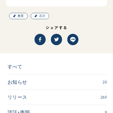
教育
石川
シェアする
西
【被爆証言】「原爆の子」として生きた80年
「三つの
広島県 早志百…
2026.07.3
2026.08.06
文化
すべて
SDGs
平和
動画
証言
広島
20
お知らせ
269
リリース
9
談話・声明