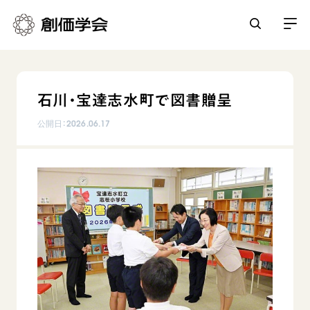
創価学会とは
石川・宝達志水町で図書贈呈
人間革命
日常の活動
公開日：
2026.06.17
自他共の幸福
学会永遠の五指針
祈り
平和・文化・教育
朝晩の祈り（勤行・唱題）
御本尊
「平和の文化」を構築
座談会
聖典
世界の創価学会
核兵器の廃絶に向け連帯を拡大
仏法を学ぶ
日蓮大聖人の仏法（教学入門）
各国ウェブサイト
「人権文化」「ジェンダー平等」を促進
仏法を語る
基本情報
釈尊～法華経
世界の創価学会の歴史
「持続可能な開発目標（SDGs）」の取り組み
主な行事
日蓮大聖人
創価学会 会憲
人道支援
会員サポート
年間の活動について
創価学会の三代会長
創価学会 会則