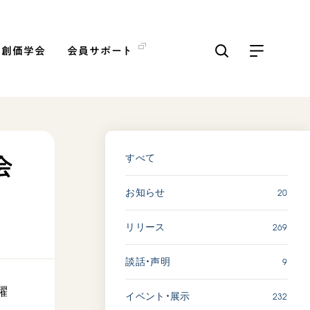
の創価学会
会員サポート
ICKS
すべて見る
すべて
会
20
お知らせ
【被爆証言】「原爆の子」と
して生きた80年 広島県 早
269
リリース
志百…
2026.08.06
9
談話・声明
SDGs
平和
躍
動画
証言
232
イベント・展示