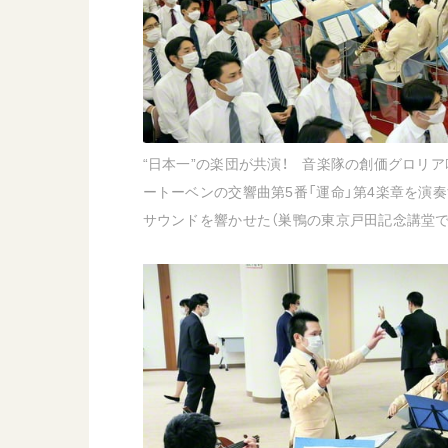
“日本一”の楽団が共演！ 音楽隊の創価グロリ
ートーベンの交響曲第5番「運命」第4楽章を演
サウンドを響かせた（巣鴨の東京戸田記念講堂で