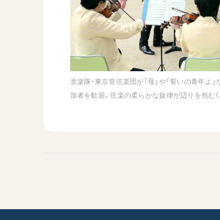
音楽隊・東京管弦楽団が「母」や「誓いの青年よ」
加者を歓迎。弦楽の柔らかな旋律が辺りを包む（