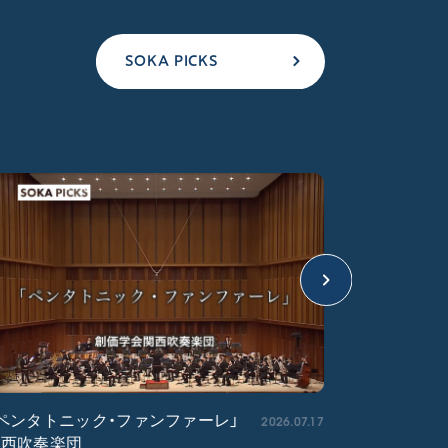
SOKA PICKS
2026.07.17
ペンタトニック・ファンファーレ」
「エル・ク
関西吹奏楽団
ア吹奏楽団