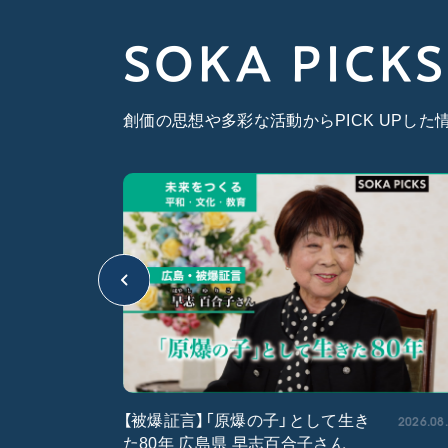
SOKA PICKS
創価の思想や多彩な活動からPICK UPし
2026.05.15
2026.08
【被爆証言】「原爆の子」として生き
た80年 広島県 早志百合子さん