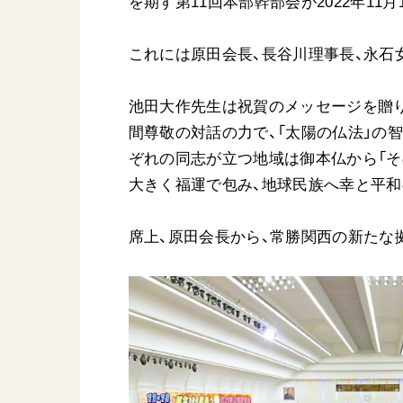
を期す第11回本部幹部会が2022年1
日蓮大聖人
友人葬
創価学会の三代会長
彼岸
これには原田会長、長谷川理事長、永石
初代会長・牧口常三郎先生
第2代会長・戸田城聖先生
池田大作先生は祝賀のメッセージを贈
第3代会長・池田大作先生
間尊敬の対話の力で、「太陽の仏法」の
ぞれの同志が立つ地域は御本仏から「そ
大きく福運で包み、地球民族へ幸と平
世界の創価学会
基本情報
席上、原田会長から、常勝関西の新たな
各国ウェブサイト
会員サポート
世界の創価学会の歴史
座談会御書ｅ講義
小説『新・人間革命』『
要旨
御書検索［新版］