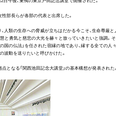
1月12日午後、巣鴨の東京戸田記念講堂で開催された。
音楽活動
展示活動
女性部長らが各部の代表と出席した。
教育本部の活動
図書贈呈
り、人類の生存への脅威が立ちはだかる今こそ、生命尊厳と
智慧と勇気と慈悲の大光を赫々と放っていきたいと強調。そ
の国の仏法」を任された宿縁の地であり、縁する全ての人
和の波動を送りたいと呼びかけた。
＜関連リンク＞
創価学会総本部
拠点となる「関西池田記念大講堂」の基本構想が発表された
墓地公園・納骨堂
聖教電子版
聖教ブックストア
人間革命』
soka youth media
Soka Gakkai グローバルサイト
SGIピースサイト