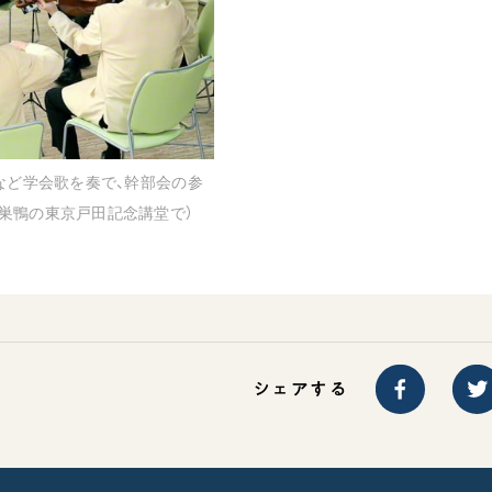
など学会歌を奏で、幹部会の参
巣鴨の東京戸田記念講堂で）
シェアする