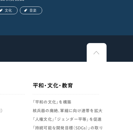
文化
音楽
文化
平和・文化・教育
「平和の文化」を構築
）
核兵器の廃絶、軍縮に向け連帯を拡大
「人権文化」「ジェンダー平等」を促進
「持続可能な開発目標（SDGs）」の取り