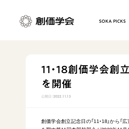
SOKA PICKS
創価学会とは
日常の活動
11・18創価学会
人間革命
学会永遠の五指針
を開催
自他共の幸福
朝晩の祈り（勤行・唱題
祈り
座談会
公開日：
2022.11.13
御本尊
仏法を学ぶ
聖典
仏法を語る
日蓮大聖人の仏法（教学入門）
主な行事
創価学会創立記念日の「11・18」から「
釈尊～法華経
年間の活動について