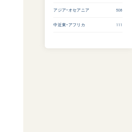
508
アジア・オセアニア
111
中近東・アフリカ