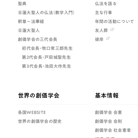
聖典
仏法を語る
日蓮大聖人の仏法（教学入門）
主な行事
釈尊～法華経
年間の活動について
日蓮大聖人
友人葬
創価学会の三代会長
彼岸
初代会長・牧口常三郎先生
第2代会長・戸田城聖先生
第3代会長・池田大作先生
世界の創価学会
基本情報
各国WEBSITE
創価学会 会憲
世界の創価学会の歴史
創価学会 会則
創価学会 社会憲章