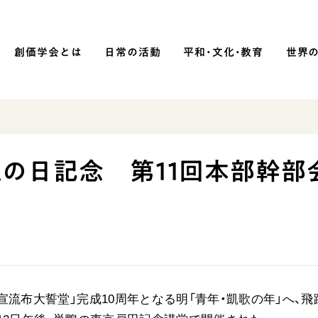
創価学会とは
日常の活動
平和・文化・教育
世界
SOKA P
平和・文化・教育
創立の日記念 第11回本部幹部
「平和の文化」を構築
）
核兵器の廃絶に向け連帯を拡大
「人権文化」「ジェンダー平等」を
促進
「持続可能な開発目標（SDGs）」の
取り組み
広宣流布大誓堂」完成10周年となる明「青年・凱歌の年」へ、飛
人道支援