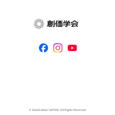
©️ SokaGakkai（JAPAN） All Rights Reserved.