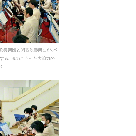
ア吹奏楽団と関西吹奏楽団が、ベ
奏する。魂のこもった大迫力の
）