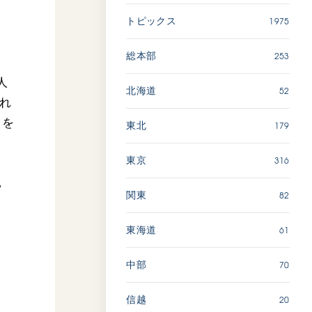
広島
1975
トピックス
「三つの花ことば」 関西吹
253
総本部
奏楽団
人
2026.07.31
52
北海道
れ
文化
音楽
々を
179
東北
動画
316
東京
。
82
関東
「ペンタトニック・ファン
ファーレ」 関西吹奏楽団
2026.07.17
61
東海道
文化
音楽
70
中部
動画
20
信越