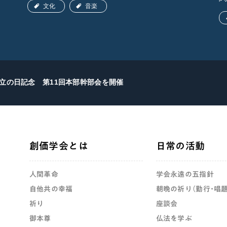
文化
音楽
会創立の日記念 第11回本部幹部会を開催
創価学会とは
日常の活動
人間革命
学会永遠の五指針
自他共の幸福
朝晩の祈り（勤行・唱題
祈り
座談会
御本尊
仏法を学ぶ