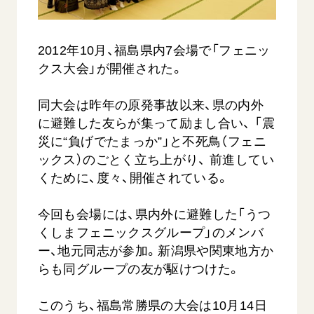
音楽活動
友人葬
初代会長・牧口常三郎先生
座談会御書ｅ講義
創価学会 社会憲章
関連リンク
展示活動
彼岸
第2代会長・戸田城聖先生
小説『新・人間革命』『人間革命』要旨
組織・機構
2012年10月、福島県内7会場で「フェニッ
教育本部の活動
創価学会総本部
第3代会長・池田大作先生
御書検索［新版］
クス大会」が開催された。
会長・理事長・各部長の紹介
ご意見
図書贈呈
墓地公園・納骨堂
沿革
ご利用にあたって
同大会は昨年の原発事故以来、県の内外
聖教電子版
略年表
に避難した友らが集って励まし合い、 「震
聖教ブックストア
災に“負げでたまっか”」と不死鳥（フェニ
入会について
soka youth media
ックス）のごとく立ち上がり、 前進してい
関連団体
くために、度々、開催されている。
Soka Gakkai グローバルサイト
道府県中心会館
SGIピースサイト
今回も会場には、県内外に避難した「うつ
くしまフェニックスグループ」のメンバ
SOKA PICKS
すべて見る
ー、地元同志が参加。新潟県や関東地方か
らも同グループの友が駆けつけた。
このうち、福島常勝県の大会は10月14日