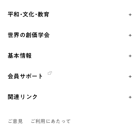
自他共の幸福
学会永遠の五指針
祈り
平和・文化・教育
朝晩の祈り（勤行・唱題）
御本尊
「平和の文化」を構築
座談会
聖典
世界の創価学会
核兵器の廃絶、軍縮に向け連帯を拡大
仏法を学ぶ
日蓮大聖人の仏法（教学入門）
各国WEBSITE
「人権文化」「ジェンダー平等」を促進
仏法を語る
釈尊～法華経
基本情報
世界の創価学会の歴史
「持続可能な開発目標（SDGs）」の取り組み
主な行事
日蓮大聖人
創価学会 会憲
人道支援
年間の活動について
創価学会の三代会長
会員サポート
創価学会 会則
音楽活動
友人葬
初代会長・牧口常三郎先生
座談会御書ｅ講義
創価学会 社会憲章
展示活動
彼岸
第2代会長・戸田城聖先生
関連リンク
小説『新・人間革命』『人間革命』要旨
組織・機構
教育本部の活動
第3代会長・池田大作先生
創価学会総本部
御書検索［新版］
会長・理事長・各部長紹介
図書贈呈
ご意見
ご利用にあたって
墓地公園・納骨堂
沿革
聖教電子版
略年表