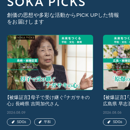
SOKA PICKS
創価の思想や多彩な活動からPICK UPした情報
をお届けします
【被爆証言】母子で受け継ぐ「ナガサキの
【被爆証言】
心」 長崎県 吉岡加代さん
広島県 早志
2026.08.09
2026.08.06
SDGs
平和
SDGs