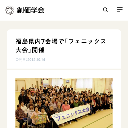
創価学会とは
福島県内7会場で「フェニックス
人間革命
大会」開催
日常の活動
自他共の幸福
公開日：
2012.10.14
学会永遠の五指針
祈り
平和・文化・教育
朝晩の祈り（勤行・唱題）
御本尊
「平和の文化」を構築
座談会
聖典
世界の創価学会
核兵器の廃絶に向け連帯を拡大
仏法を学ぶ
日蓮大聖人の仏法（教学入門）
各国ウェブサイト
「人権文化」「ジェンダー平等」を促進
仏法を語る
基本情報
釈尊～法華経
世界の創価学会の歴史
「持続可能な開発目標（SDGs）」の取り組み
主な行事
日蓮大聖人
創価学会 会憲
人道支援
会員サポート
年間の活動について
創価学会の三代会長
創価学会 会則