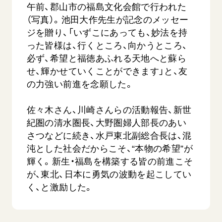
午前、郡山市の福島文化会館で行われた
（写真）。池田大作先生が記念のメッセー
ジを贈り、「いずこにあっても、妙法を持
った皆様は、行くところ、向かうところ、
必ず、希望と福徳あふれる天地へと蘇ら
せ、輝かせていくことができます」と、友
の力強い前進を念願した。
【被爆証言】母子で受け継ぐ「ナガサキの
【被爆証
心」 長崎県 吉岡加…
広島県 
佐々木さん、川崎さんらの活動報告、新世
2026.08.09
2026.08.0
紀圏の清水圏長、大野圏婦人部長のあい
さつなどに続き、水戸東北副総合長は、混
SDGs
平和
動画
SDG
沌とした社会だからこそ、“本物の希望”が
証言
長崎
証言
輝く。新生・福島を構築する皆の前進こそ
が、東北、日本に勇気の波動を起こしてい
く、と激励した。